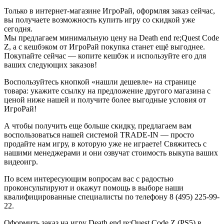
Только в интернет-магазине ИгроРай, оформляя заказ сейчас,
вы получаете возможность купить игру со скидкой уже
сегодня.
Мы предлагаем минимальную цену на Death end re;Quest Code
Z, а с кешбэком от ИгроРай покупка станет ещё выгоднее.
Покупайте сейчас — копите кешбэк и используйте его для
ваших следующих заказов!
Воспользуйтесь кнопкой «нашли дешевле» на странице
товара: укажите ссылку на предложение другого магазина с
ценой ниже нашей и получите более выгодные условия от
ИгроРай!
А чтобы получить еще больше скидку, предлагаем вам
воспользоваться нашей системой TRADE-IN — просто
продайте нам игру, в которую уже не играете! Свяжитесь с
нашими менеджерами и они озвучат стоимость выкупа ваших
видеоигр.
По всем интересующим вопросам вас с радостью
проконсультируют и окажут помощь в выборе наши
квалифицированные специалисты по телефону 8 (495) 225-99-
22.
Оформить заказ на игру Death end re;Quest Code Z (PS5) в