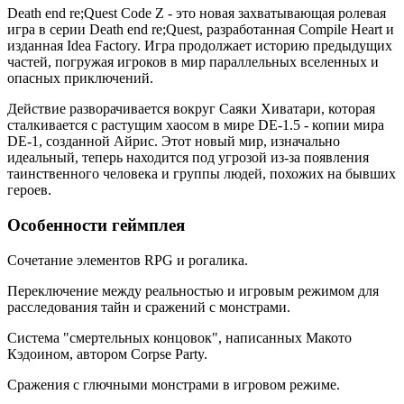
Death end re;Quest Code Z - это новая захватывающая ролевая
игра в серии Death end re;Quest, разработанная Compile Heart и
изданная Idea Factory. Игра продолжает историю предыдущих
частей, погружая игроков в мир параллельных вселенных и
опасных приключений.
Действие разворачивается вокруг Саяки Хиватари, которая
сталкивается с растущим хаосом в мире DE-1.5 - копии мира
DE-1, созданной Айрис. Этот новый мир, изначально
идеальный, теперь находится под угрозой из-за появления
таинственного человека и группы людей, похожих на бывших
героев.
Особенности геймплея
Сочетание элементов RPG и рогалика.
Переключение между реальностью и игровым режимом для
расследования тайн и сражений с монстрами.
Система "смертельных концовок", написанных Макото
Кэдоином, автором Corpse Party.
Сражения с глючными монстрами в игровом режиме.