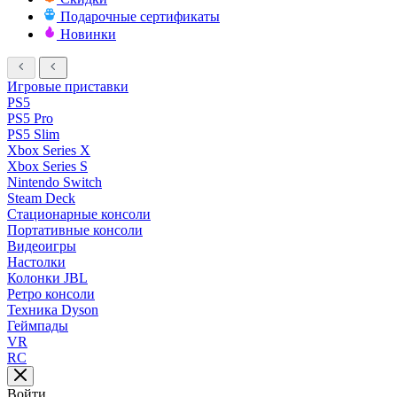
Подарочные сертификаты
Новинки
Игровые приставки
PS5
PS5 Pro
PS5 Slim
Xbox Series X
Xbox Series S
Nintendo Switch
Steam Deck
Стационарные консоли
Портативные консоли
Видеоигры
Настолки
Колонки JBL
Ретро консоли
Техника Dyson
Геймпады
VR
RC
Войти