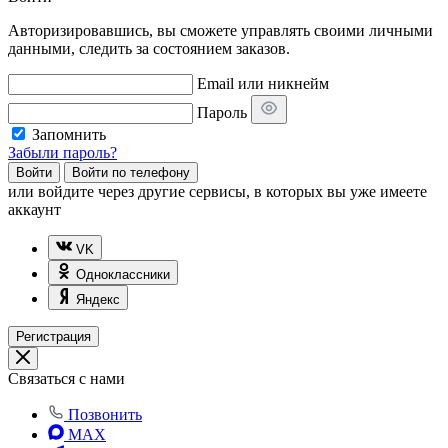
Авторизировавшись, вы сможете управлять своими личными
данными, следить за состоянием заказов.
Email или никнейм
Пароль
Запомнить
Забыли пароль?
Войти
Войти по телефону
или
войдите через другие сервисы, в которых вы уже имеете
аккаунт
VK
Одноклассники
Яндекс
Регистрация
Связаться с нами
Позвонить
MAX