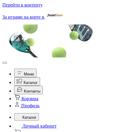
Перейти к контенту
За играми на корте в
Меню
Каталог
Контакты
Корзина
Профиль
Каталог
Личный кабинет