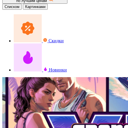
по лучшим ценам
Списком
Картинками
Скидки
Новинки