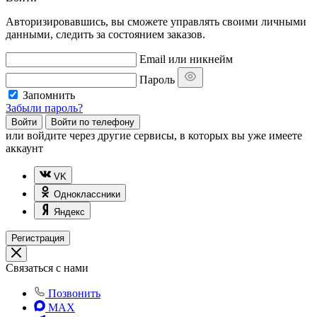
Авторизировавшись, вы сможете управлять своими личными
данными, следить за состоянием заказов.
Email или никнейм
Пароль
Запомнить
Забыли пароль?
Войти
Войти по телефону
или
войдите через другие сервисы, в которых вы уже имеете
аккаунт
VK
Одноклассники
Яндекс
Регистрация
Связаться с нами
Позвонить
MAX