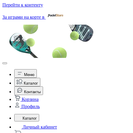
Перейти к контенту
За играми на корте в
Меню
Каталог
Контакты
Корзина
Профиль
Каталог
Личный кабинет