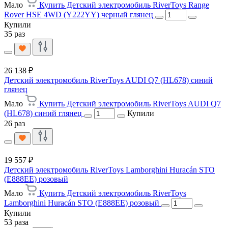
Мало
Купить Детский электромобиль RiverToys Range
Rover HSE 4WD (Y222YY) черный глянец
Купили
35 раз
26 138 ₽
Детский электромобиль RiverToys AUDI Q7 (HL678) синий
глянец
Мало
Купить Детский электромобиль RiverToys AUDI Q7
(HL678) синий глянец
Купили
26 раз
19 557 ₽
Детский электромобиль RiverToys Lamborghini Huracán STO
(E888EE) розовый
Мало
Купить Детский электромобиль RiverToys
Lamborghini Huracán STO (E888EE) розовый
Купили
53 раза