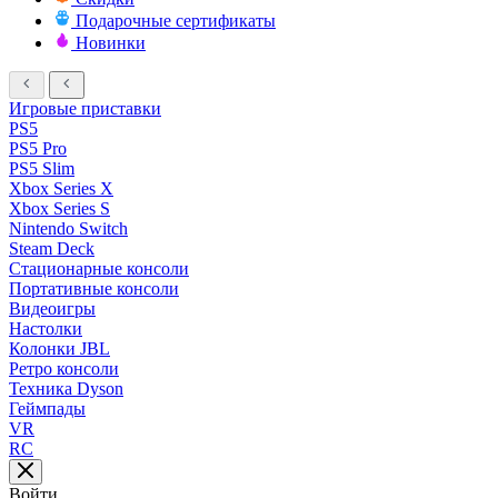
Подарочные сертификаты
Новинки
Игровые приставки
PS5
PS5 Pro
PS5 Slim
Xbox Series X
Xbox Series S
Nintendo Switch
Steam Deck
Стационарные консоли
Портативные консоли
Видеоигры
Настолки
Колонки JBL
Ретро консоли
Техника Dyson
Геймпады
VR
RC
Войти