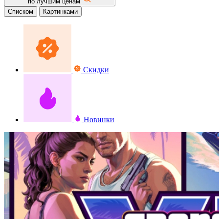
по лучшим ценам
Списком
Картинками
Скидки
Новинки