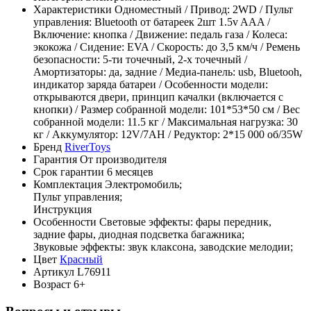
Характеристики
Одноместный / Привод: 2WD / Пульт
управления: Bluetooth от батареек 2шт 1.5v AAA /
Включение: кнопка / Движение: педаль газа / Колеса:
экокожа / Сидение: EVA / Скорость: до 3,5 км/ч / Ремень
безопасности: 5-ти точечный, 2-х точечный /
Амортизаторы: да, задние / Медиа-панель: usb, Bluetooh,
индикатор заряда батареи / Особенности модели:
открываются двери, принцип качалки (включается с
кнопки) / Размер собранной модели: 101*53*50 см / Вес
собранной модели: 11.5 кг / Максимальная нагрузка: 30
кг / Аккумулятор: 12V/7AH / Редуктор: 2*15 000 об/35W
Бренд
RiverToys
Гарантия
От производителя
Срок гарантии
6 месяцев
Комплектация
Электромобиль;
Пульт управления;
Инструкция
Особенности
Световые эффекты: фары передник,
задние фары, диодная подсветка багажника;
Звуковые эффекты: звук клаксона, заводские мелодии;
Цвет
Красный
Артикул
L76911
Возраст
6+