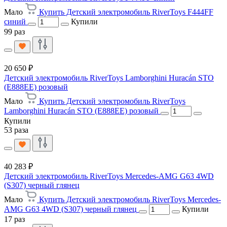
Мало
Купить Детский электромобиль RiverToys F444FF
синий
Купили
99 раз
20 650 ₽
Детский электромобиль RiverToys Lamborghini Huracán STO
(E888EE) розовый
Мало
Купить Детский электромобиль RiverToys
Lamborghini Huracán STO (E888EE) розовый
Купили
53 раза
40 283 ₽
Детский электромобиль RiverToys Mercedes-AMG G63 4WD
(S307) черный глянец
Мало
Купить Детский электромобиль RiverToys Mercedes-
AMG G63 4WD (S307) черный глянец
Купили
17 раз