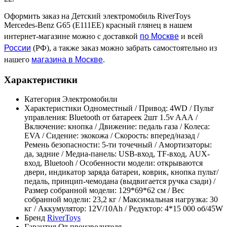
Оформить заказ на Детский электромобиль RiverToys
Mercedes-Benz G65 (E111EE) красный глянец в нашем
по Москве
интернет-магазине можно с доставкой
и всей
России
(РФ), а также заказ можно забрать самостоятельно из
магазина в Москве
нашего
.
Характеристики
Категория
Электромобили
Характеристики
Одноместный / Привод: 4WD / Пульт
управления: Bluetooth от батареек 2шт 1.5v AAА /
Включение: кнопка / Движение: педаль газа / Колеса:
EVA / Сидение: экокожа / Скорость: вперед/назад /
Ремень безопасности: 5-ти точечный / Амортизаторы:
да, задние / Медиа-панель: USB-вход, TF-вход, AUX-
вход, Bluetooh / Особенности модели: открываются
двери, индикатор заряда батареи, коврик, кнопка пульт/
педаль, принцип-чемодана (выдвигается ручка сзади) /
Размер собранной модели: 129*69*62 см / Вес
собранной модели: 23,2 кг / Максимальная нагрузка: 30
кг / Аккумулятор: 12V/10Ah / Редуктор: 4*15 000 об/45W
Бренд
RiverToys
Гарантия
От производителя