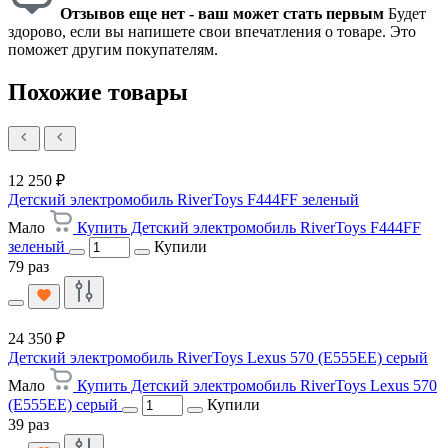
Отзывов еще нет - ваш может стать первым
Будет
здорово, если вы напишете свои впечатления о товаре. Это
поможет другим покупателям.
Похожие товары
12 250 ₽
Детский электромобиль RiverToys F444FF зеленый
Мало
Купить Детский электромобиль RiverToys F444FF
зеленый
Купили
79 раз
24 350 ₽
Детский электромобиль RiverToys Lexus 570 (E555EE) серый
Мало
Купить Детский электромобиль RiverToys Lexus 570
(E555EE) серый
Купили
39 раз