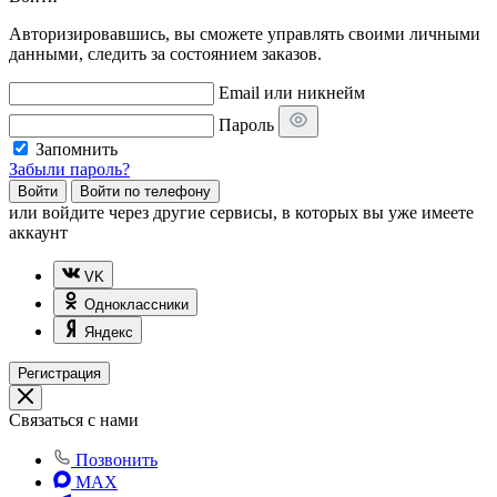
Авторизировавшись, вы сможете управлять своими личными
данными, следить за состоянием заказов.
Email или никнейм
Пароль
Запомнить
Забыли пароль?
Войти
Войти по телефону
или
войдите через другие сервисы, в которых вы уже имеете
аккаунт
VK
Одноклассники
Яндекс
Регистрация
Связаться с нами
Позвонить
MAX