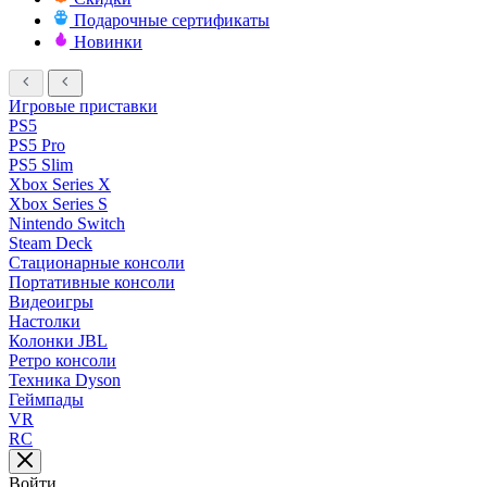
Подарочные сертификаты
Новинки
Игровые приставки
PS5
PS5 Pro
PS5 Slim
Xbox Series X
Xbox Series S
Nintendo Switch
Steam Deck
Стационарные консоли
Портативные консоли
Видеоигры
Настолки
Колонки JBL
Ретро консоли
Техника Dyson
Геймпады
VR
RC
Войти