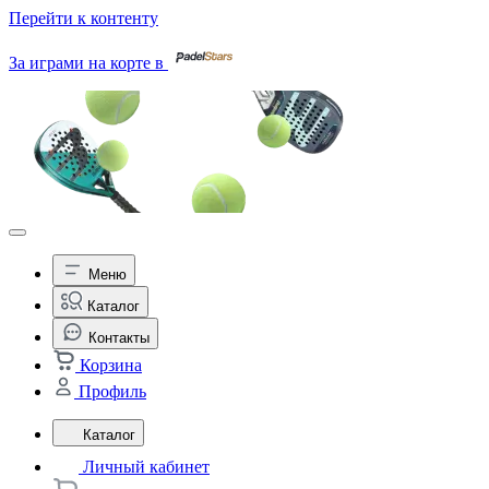
Перейти к контенту
За играми на корте в
Меню
Каталог
Контакты
Корзина
Профиль
Каталог
Личный кабинет