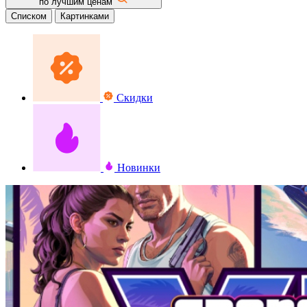
по лучшим ценам
Списком
Картинками
Скидки
Новинки