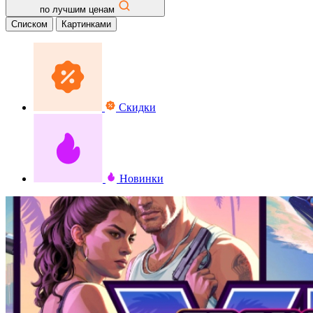
по лучшим ценам
Списком
Картинками
Скидки
Новинки