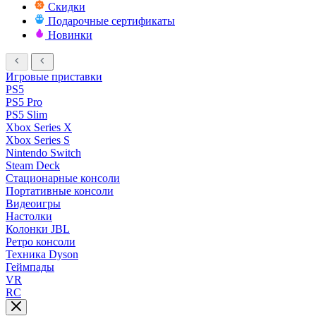
Скидки
Подарочные сертификаты
Новинки
Игровые приставки
PS5
PS5 Pro
PS5 Slim
Xbox Series X
Xbox Series S
Nintendo Switch
Steam Deck
Стационарные консоли
Портативные консоли
Видеоигры
Настолки
Колонки JBL
Ретро консоли
Техника Dyson
Геймпады
VR
RC