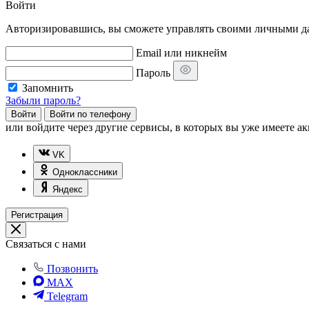
Войти
Авторизировавшись, вы сможете управлять своими личными дан
Email или никнейм
Пароль
Запомнить
Забыли пароль?
Войти
Войти по телефону
или
войдите через другие сервисы, в которых вы уже имеете ак
VK
Одноклассники
Яндекс
Регистрация
Связаться с нами
Позвонить
MAX
Telegram