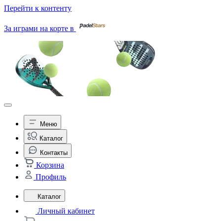
Перейти к контенту
За играми на корте в
Меню
Каталог
Контакты
Корзина
Профиль
Каталог
Личный кабинет