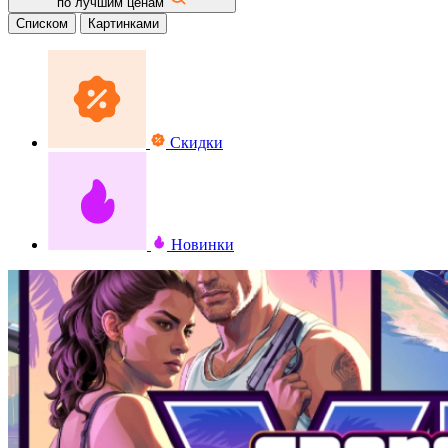
по лучшим ценам
Списком
Картинками
Скидки
Новинки