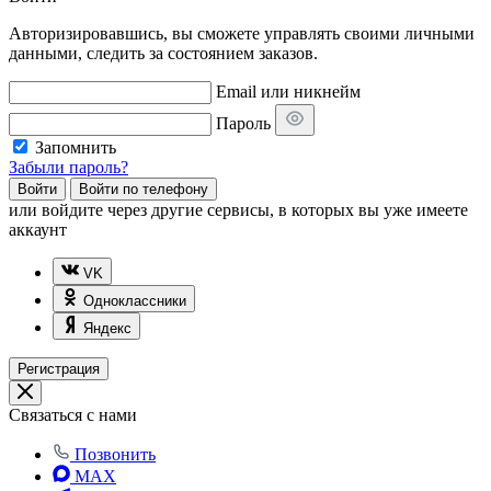
Авторизировавшись, вы сможете управлять своими личными
данными, следить за состоянием заказов.
Email или никнейм
Пароль
Запомнить
Забыли пароль?
Войти
Войти по телефону
или
войдите через другие сервисы, в которых вы уже имеете
аккаунт
VK
Одноклассники
Яндекс
Регистрация
Связаться с нами
Позвонить
MAX