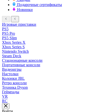
Подарочные сертификаты
Новинки
Игровые приставки
PS5
PS5 Pro
PS5 Slim
Xbox Series X
Xbox Series S
Nintendo Switch
Steam Deck
Стационарные консоли
Портативные консоли
Видеоигры
Настолки
Колонки JBL
Ретро консоли
Техника Dyson
Геймпады
VR
RC
Войти