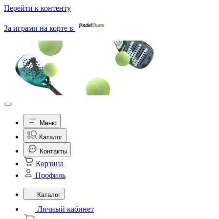
Перейти к контенту
За играми на корте в
Меню
Каталог
Контакты
Корзина
Профиль
Каталог
Личный кабинет