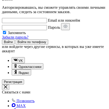
Авторизировавшись, вы сможете управлять своими личными
данными, следить за состоянием заказов.
Email или никнейм
Пароль
Запомнить
Забыли пароль?
Войти
Войти по телефону
или
войдите через другие сервисы, в которых вы уже имеете
аккаунт
VK
Одноклассники
Яндекс
Регистрация
Связаться с нами
Позвонить
MAX