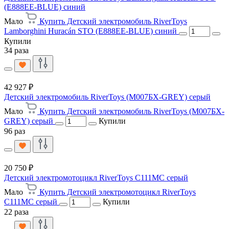
(E888EE-BLUE) синий
Мало
Купить Детский электромобиль RiverToys
Lamborghini Huracán STO (E888EE-BLUE) синий
Купили
34 раза
42 927 ₽
Детский электромобиль RiverToys (М007БХ-GREY) серый
Мало
Купить Детский электромобиль RiverToys (М007БХ-
GREY) серый
Купили
96 раз
20 750 ₽
Детский электромотоцикл RiverToys C111MC серый
Мало
Купить Детский электромотоцикл RiverToys
C111MC серый
Купили
22 раза