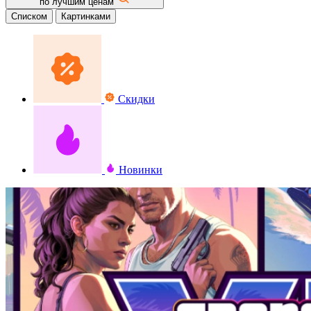
по лучшим ценам
Списком
Картинками
Скидки
Новинки