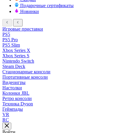
Подарочные сертификаты
Новинки
Игровые приставки
PS5
PS5 Pro
PS5 Slim
Xbox Series X
Xbox Series S
Nintendo Switch
Steam Deck
Стационарные консоли
Портативные консоли
Видеоигры
Настолки
Колонки JBL
Ретро консоли
Техника Dyson
Геймпады
VR
RC
Войти