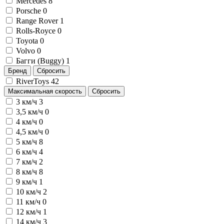
Mercedes
8
Porsche
0
Range Rover
1
Rolls-Royce
0
Toyota
0
Volvo
0
Багги (Buggy)
1
Бренд
Сбросить
RiverToys
42
Максимальная скорость
Сбросить
3 км/ч
3
3,5 км/ч
0
4 км/ч
0
4,5 км/ч
0
5 км/ч
8
6 км/ч
4
7 км/ч
2
8 км/ч
8
9 км/ч
1
10 км/ч
2
11 км/ч
0
12 км/ч
1
14 км/ч
3