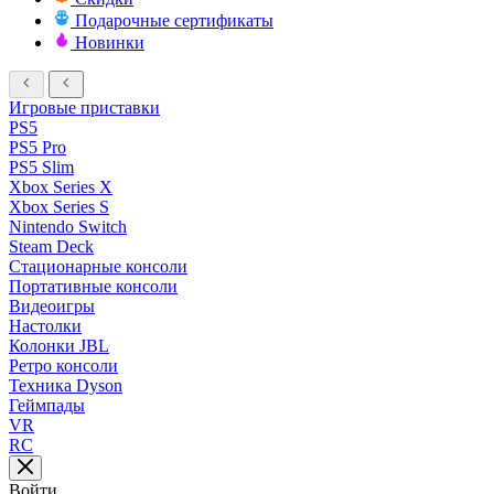
Подарочные сертификаты
Новинки
Игровые приставки
PS5
PS5 Pro
PS5 Slim
Xbox Series X
Xbox Series S
Nintendo Switch
Steam Deck
Стационарные консоли
Портативные консоли
Видеоигры
Настолки
Колонки JBL
Ретро консоли
Техника Dyson
Геймпады
VR
RC
Войти