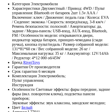
Категория
Электромобили
Характеристики
Двухместный / Привод: 4WD / Пульт
управления: Bluetooth от батареек 2шт 1.5v AAА /
Включение: ключ / Движение: педаль газа / Колеса: EVA
/ Сидение: экокожа / Скорость: вперед/назад, 3-8 км/ч /
Ремень безопасности: полосной / Амортизаторы: да,
задние / Медиа-панель: USB-вход, AUX-вход, Bluetooh,
FM / Особенности модели: открываются двери,
индикатор заряда батареи, принцип-чемодана (сзади
ручка), кнопка пульт/педаль / Размер собранной модели:
131*81*60 см / Вес собранной модели: 26 кг /
Максимальная нагрузка: 35 кг / Аккумулятор: 12V/14Ah
/ Редуктор: 4*12 000 об/45W
Бренд
RiverToys
Гарантия
От производителя
Срок гарантии
6 месяцев
Комплектация
Электромобиль;
Пульт управления;
Инструкция
Особенности
Световые эффекты: фары передние, задние
фары (вкл. поворотом ключа), подсветка панели
приборов;
Звуковые эффекты: звук клаксона, заводские мелодии;
Цвет
Белый
Артикул
L77011