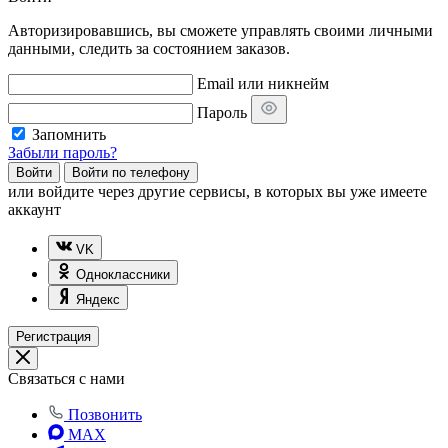
Авторизировавшись, вы сможете управлять своими личными
данными, следить за состоянием заказов.
Email или никнейм
Пароль
Запомнить
Забыли пароль?
Войти
Войти по телефону
или
войдите через другие сервисы, в которых вы уже имеете
аккаунт
VK
Одноклассники
Яндекс
Регистрация
Связаться с нами
Позвонить
MAX