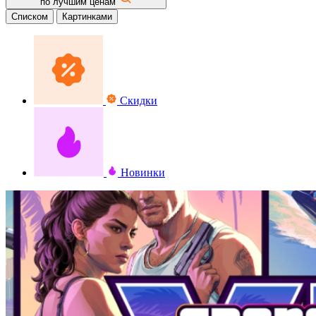
по лучшим ценам
Списком
Картинками
Скидки
Новинки