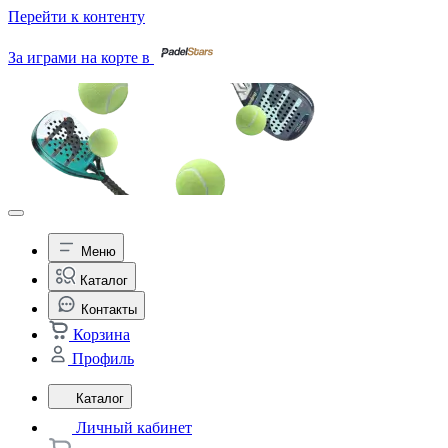
Перейти к контенту
За играми на корте в
Меню
Каталог
Контакты
Корзина
Профиль
Каталог
Личный кабинет