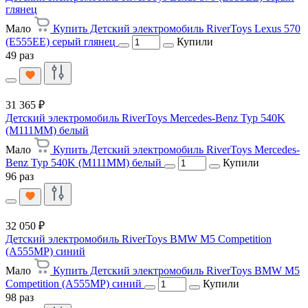
глянец
Мало
Купить Детский электромобиль RiverToys Lexus 570
(E555EE) серый глянец
Купили
49 раз
31 365 ₽
Детский электромобиль RiverToys Mercedes-Benz Typ 540K
(M111MM) белый
Мало
Купить Детский электромобиль RiverToys Mercedes-
Benz Typ 540K (M111MM) белый
Купили
96 раз
32 050 ₽
Детский электромобиль RiverToys BMW M5 Competition
(A555MP) синий
Мало
Купить Детский электромобиль RiverToys BMW M5
Competition (A555MP) синий
Купили
98 раз