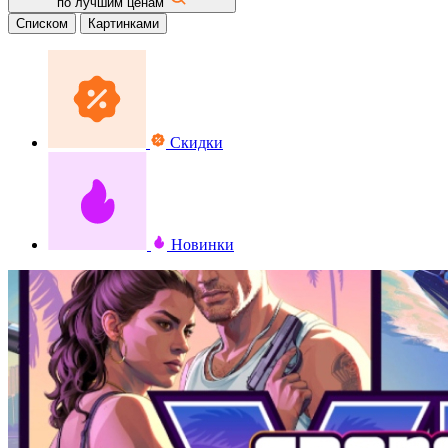
по лучшим ценам
Списком
Картинками
Скидки
Новинки