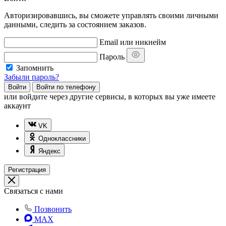
Авторизировавшись, вы сможете управлять своими личными
данными, следить за состоянием заказов.
Email или никнейм
Пароль
Запомнить
Забыли пароль?
Войти
Войти по телефону
или
войдите через другие сервисы, в которых вы уже имеете
аккаунт
VK
Одноклассники
Яндекс
Регистрация
Связаться с нами
Позвонить
MAX