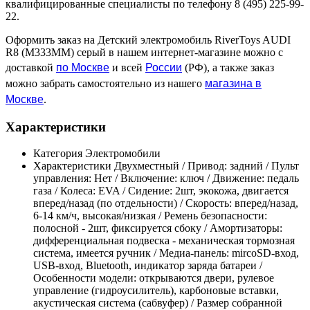
квалифицированные специалисты по телефону 8 (495) 225-99-
22.
Оформить заказ на Детский электромобиль RiverToys AUDI
R8 (M333MM) серый в нашем интернет-магазине можно с
по Москве
России
доставкой
и всей
(РФ), а также заказ
магазина в
можно забрать самостоятельно из нашего
Москве
.
Характеристики
Категория
Электромобили
Характеристики
Двухместный / Привод: задний / Пульт
управления: Нет / Включение: ключ / Движение: педаль
газа / Колеса: EVA / Сидение: 2шт, экокожа, двигается
вперед/назад (по отдельности) / Скорость: вперед/назад,
6-14 км/ч, высокая/низкая / Ремень безопасности:
полосной - 2шт, фиксируется сбоку / Амортизаторы:
дифференциальная подвеска - механическая тормозная
система, имеется ручник / Медиа-панель: mircoSD-вход,
USB-вход, Bluetooth, индикатор заряда батареи /
Особенности модели: открываются двери, рулевое
управление (гидроусилитель), карбоновые вставки,
акустическая система (сабвуфер) / Размер собранной