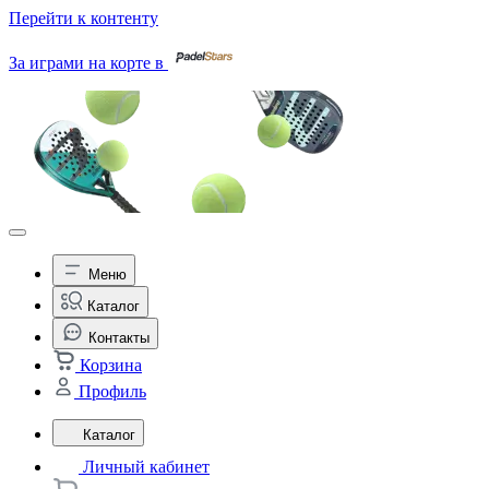
Перейти к контенту
За играми на корте в
Меню
Каталог
Контакты
Корзина
Профиль
Каталог
Личный кабинет