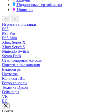
Подарочные сертификаты
Новинки
Игровые приставки
PS5
PS5 Pro
PS5 Slim
Xbox Series X
Xbox Series S
Nintendo Switch
Steam Deck
Стационарные консоли
Портативные консоли
Видеоигры
Настолки
Колонки JBL
Ретро консоли
Техника Dyson
Геймпады
VR
RC
Войти