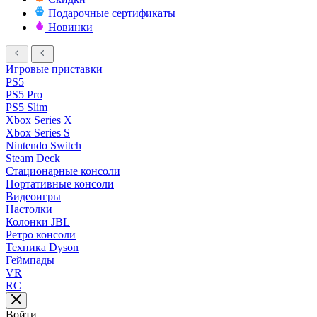
Подарочные сертификаты
Новинки
Игровые приставки
PS5
PS5 Pro
PS5 Slim
Xbox Series X
Xbox Series S
Nintendo Switch
Steam Deck
Стационарные консоли
Портативные консоли
Видеоигры
Настолки
Колонки JBL
Ретро консоли
Техника Dyson
Геймпады
VR
RC
Войти