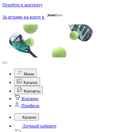
Перейти к контенту
За играми на корте в
Меню
Каталог
Контакты
Корзина
Профиль
Каталог
Личный кабинет