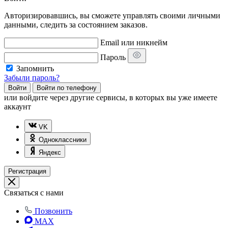
Авторизировавшись, вы сможете управлять своими личными
данными, следить за состоянием заказов.
Email или никнейм
Пароль
Запомнить
Забыли пароль?
Войти
Войти по телефону
или
войдите через другие сервисы, в которых вы уже имеете
аккаунт
VK
Одноклассники
Яндекс
Регистрация
Связаться с нами
Позвонить
MAX