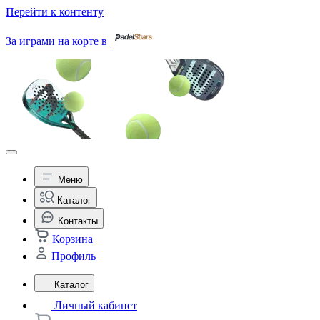
Перейти к контенту
За играми на корте в
Меню
Каталог
Контакты
Корзина
Профиль
Каталог
Личный кабинет