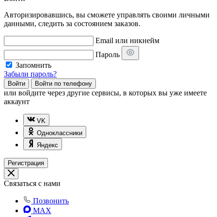
Авторизировавшись, вы сможете управлять своими личными
данными, следить за состоянием заказов.
Email или никнейм
Пароль
Запомнить
Забыли пароль?
Войти
Войти по телефону
или
войдите через другие сервисы, в которых вы уже имеете
аккаунт
VK
Одноклассники
Яндекс
Регистрация
Связаться с нами
Позвонить
MAX