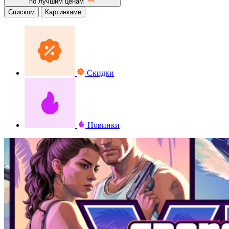
по лучшим ценам
Списком
Картинками
Скидки
Новинки