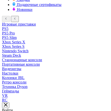
Подарочные сертификаты
Новинки
Игровые приставки
PS5
PS5 Pro
PS5 Slim
Xbox Series X
Xbox Series S
Nintendo Switch
Steam Deck
Стационарные консоли
Портативные консоли
Видеоигры
Настолки
Колонки JBL
Ретро консоли
Техника Dyson
Геймпады
VR
RC
Войти