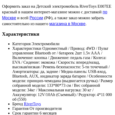
Оформить заказ на Детский электромобиль RiverToys E007EE
по
красный в нашем интернет-магазине можно с доставкой
Москве
России
и всей
(РФ), а также заказ можно забрать
магазина в Москве
самостоятельно из нашего
.
Характеристики
Категория
Электромобили
Характеристики
Одноместный / Привод: 4WD / Пульт
управления: Bluetooth от / батареек 2шт 1.5v AAА /
Включение: кнопка / Движение: педаль газа / Колеса:
EVA / Сидение: экокожа / Скорость: вперед/назад,
высокая/низкая / Ремень безопасности: 5-ти точечный /
Амортизаторы: да, задние / Медиа-панель: USB-вход,
Bluetooh, AUX, индикатор заряда батареи / Особенности
модели: принцип-чемодана (выдвигается ручка) / Размер
собранной модели: 133*80*73 см / Вес собранной
модели: 34кг / Максимальная нагрузка: 30 кг /
Аккумулятор: 12V/10Ah (Съемный) / Редуктор: 4*11 000
об (550)
Бренд
RiverToys
Гарантия
От производителя
Срок гарантии
6 месяцев