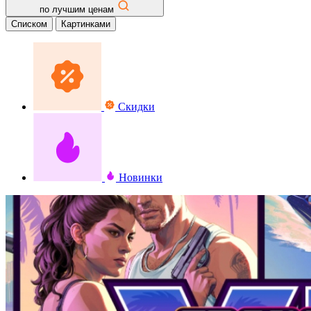
по лучшим ценам
Списком
Картинками
Скидки
Новинки