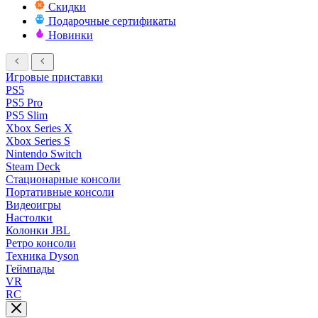
Скидки
Подарочные сертификаты
Новинки
Игровые приставки
PS5
PS5 Pro
PS5 Slim
Xbox Series X
Xbox Series S
Nintendo Switch
Steam Deck
Стационарные консоли
Портативные консоли
Видеоигры
Настолки
Колонки JBL
Ретро консоли
Техника Dyson
Геймпады
VR
RC