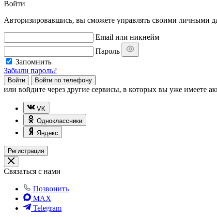
Войти
Авторизировавшись, вы сможете управлять своими личными дан
Email или никнейм
Пароль
Запомнить
Забыли пароль?
Войти
Войти по телефону
или
войдите через другие сервисы, в которых вы уже имеете ак
VK
Одноклассники
Яндекс
Регистрация
Связаться с нами
Позвонить
MAX
Telegram