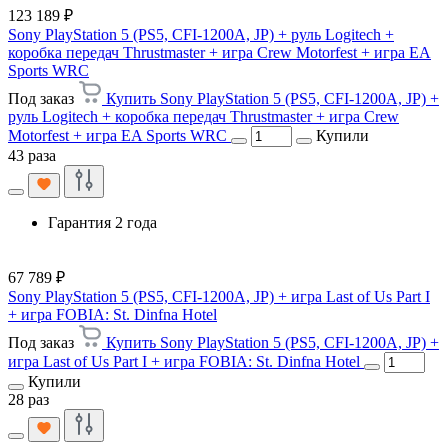
123 189 ₽
Sony PlayStation 5 (PS5, CFI-1200A, JP) + руль Logitech +
коробка передач Thrustmaster + игра Crew Motorfest + игра EA
Sports WRC
Под заказ
Купить Sony PlayStation 5 (PS5, CFI-1200A, JP) +
руль Logitech + коробка передач Thrustmaster + игра Crew
Motorfest + игра EA Sports WRC
Купили
43 раза
Гарантия 2 года
67 789 ₽
Sony PlayStation 5 (PS5, CFI-1200A, JP) + игра Last of Us Part I
+ игра FOBIA: St. Dinfna Hotel
Под заказ
Купить Sony PlayStation 5 (PS5, CFI-1200A, JP) +
игра Last of Us Part I + игра FOBIA: St. Dinfna Hotel
Купили
28 раз