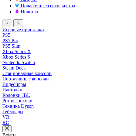
Подарочные сертификаты
Новинки
Игровые приставки
PS5
PS5 Pro
PS5 Slim
Xbox Series X
Xbox Series S
Nintendo Switch
Steam Deck
Стационарные консоли
Портативные консоли
Видеоигры
Настолки
Колонки JBL
Ретро консоли
Техника Dyson
Геймпады
VR
RC
Войти