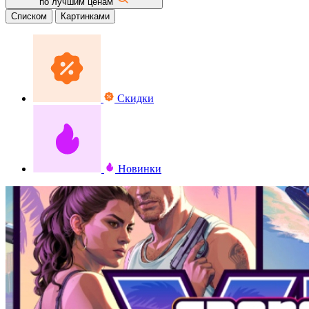
по лучшим ценам
Списком
Картинками
Скидки
Новинки