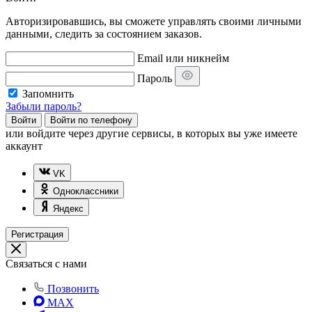
Авторизировавшись, вы сможете управлять своими личными
данными, следить за состоянием заказов.
Email или никнейм
Пароль
Запомнить
Забыли пароль?
Войти
Войти по телефону
или
войдите через другие сервисы, в которых вы уже имеете
аккаунт
VK
Одноклассники
Яндекс
Регистрация
Связаться с нами
Позвонить
MAX