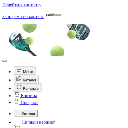
Перейти к контенту
За играми на корте в
Меню
Каталог
Контакты
Корзина
Профиль
Каталог
Личный кабинет