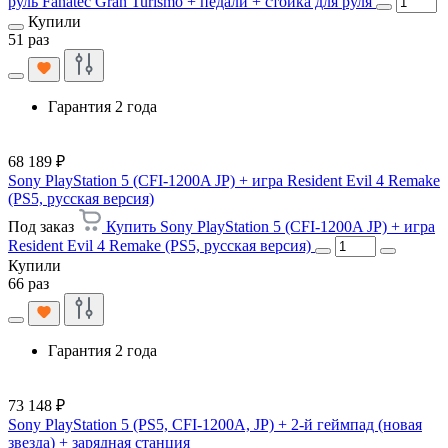
руль Fanatec Gran Turismo + педали + стойка для руля
Купили
51 раз
Гарантия 2 года
68 189 ₽
Sony PlayStation 5 (CFI-1200A JP) + игра Resident Evil 4 Remake
(PS5, русская версия)
Под заказ
Купить Sony PlayStation 5 (CFI-1200A JP) + игра
Resident Evil 4 Remake (PS5, русская версия)
Купили
66 раз
Гарантия 2 года
73 148 ₽
Sony PlayStation 5 (PS5, CFI-1200A, JP) + 2-й геймпад (новая
звезда) + зарядная станция