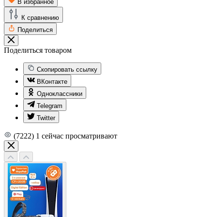
В избранное
К сравнению
Поделиться
Поделиться товаром
Скопировать ссылку
ВКонтакте
Одноклассники
Telegram
Twitter
(7222)
1
сейчас просматривают