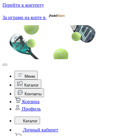
Перейти к контенту
За играми на корте в
Меню
Каталог
Контакты
Корзина
Профиль
Каталог
Личный кабинет