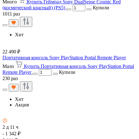
Много
Купить Геймпад Sony DualSense Cosmic Red
(космический красный) (PS5)
Купили
1011 раз
Хит
22 490 ₽
Портативная консоль Sony PlayStation Portal Remote Player
Мало
Купить Портативная консоль Sony PlayStation Portal
Remote Player
Купили
230 раз
Хит
Акция
2 д 11 ч
- 1 342 ₽