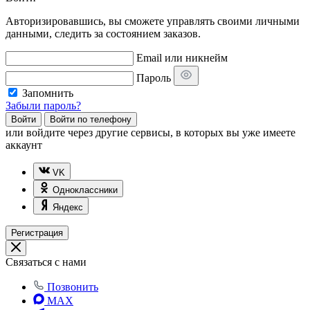
Авторизировавшись, вы сможете управлять своими личными
данными, следить за состоянием заказов.
Email или никнейм
Пароль
Запомнить
Забыли пароль?
Войти
Войти по телефону
или
войдите через другие сервисы, в которых вы уже имеете
аккаунт
VK
Одноклассники
Яндекс
Регистрация
Связаться с нами
Позвонить
MAX