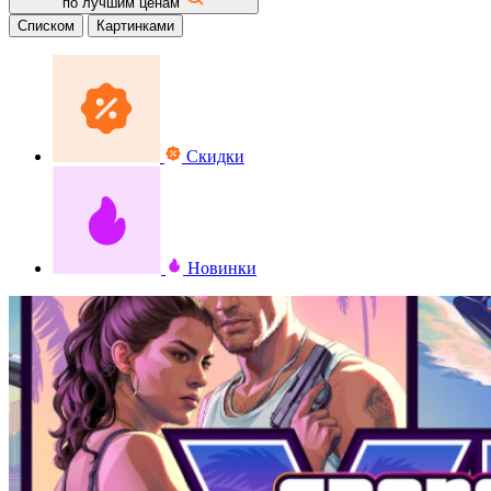
по лучшим ценам
Списком
Картинками
Скидки
Новинки