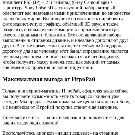
Комплект PS5 (JP) + 2-й геймпад (Grey Camouflage) +
гарнитура Sony Pulse 3D – это лучший набор, который
обеспечит вас незабываемыми приключениями во множестве
волшебных миров. Вы получите возможность опробовать
фотореалистичную графику, объёмный 3D звук, а также
разделить положительные эмоции от прохождения игры
вместе с родными и близкими. Все составляющие набора
выполнены в стильном дизайне, и идеально дополняют друг
друга. В то же время, если вы ищете необычный подарок
дорогому для вас человеку, этот бандл определённо является
лучшим решением – в нём содержится всё необходимое,
чтобы получить массу положительных эмоций от самых
современных проектов игровой индустрии.
Максимальная выгода от ИгроРай
Только в интернет-магазине ИгроРай, оформляя заказ сейчас,
вы получаете возможность купить товар со скидкой уже
сегодня.Мы предлагаем минимальные цены на консоли Sony,
а с кешбэком от ИгроРай покупка станет ещё выгоднее.
Покупайте сейчас — копите кешбэк и используйте его для
ваших следующих заказов!
Воспользуйтесь кнопкой «нашли дешевле» на странице