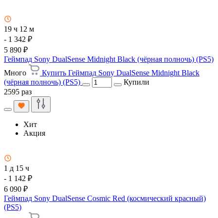
19 ч 12 м
- 1 342 ₽
5 890 ₽
Геймпад Sony DualSense Midnight Black (чёрная полночь) (PS5)
Много
Купить Геймпад Sony DualSense Midnight Black
(чёрная полночь) (PS5)
Купили
2595 раз
Хит
Акция
1 д 15 ч
- 1 142 ₽
6 090 ₽
Геймпад Sony DualSense Cosmic Red (космический красный)
(PS5)