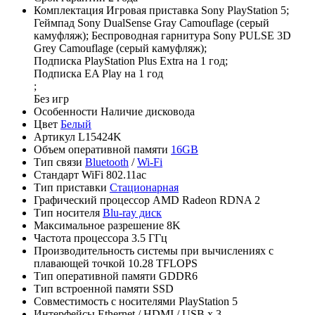
Комплектация
Игровая приставка Sony PlayStation 5;
Геймпад Sony DualSense Gray Camouflage (серый
камуфляж); Беспроводная гарнитура Sony PULSE 3D
Grey Camouflage (серый камуфляж);
Подписка PlayStation Plus Extra на 1 год;
Подписка EA Play на 1 год
;
Без игр
Особенности
Наличие дисковода
Цвет
Белый
Артикул
L15424K
Объем оперативной памяти
16GB
Тип связи
Bluetooth
/
Wi-Fi
Стандарт WiFi
802.11ac
Тип приставки
Стационарная
Графический процессор
AMD Radeon RDNA 2
Тип носителя
Blu-ray диск
Максимальное разрешение
8K
Частота процессора
3.5 ГГц
Производительность системы при вычислениях с
плавающей точкой
10.28 TFLOPS
Тип оперативной памяти
GDDR6
Тип встроенной памяти
SSD
Совместимость с носителями
PlayStation 5
Интерфейсы
Ethernet / HDMI / USB x 3