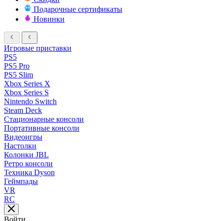
Подарочные сертификаты
Новинки
Игровые приставки
PS5
PS5 Pro
PS5 Slim
Xbox Series X
Xbox Series S
Nintendo Switch
Steam Deck
Стационарные консоли
Портативные консоли
Видеоигры
Настолки
Колонки JBL
Ретро консоли
Техника Dyson
Геймпады
VR
RC
Войти