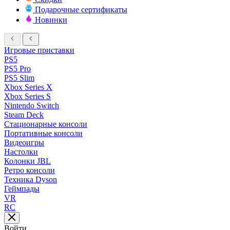
Подарочные сертификаты
Новинки
Игровые приставки
PS5
PS5 Pro
PS5 Slim
Xbox Series X
Xbox Series S
Nintendo Switch
Steam Deck
Стационарные консоли
Портативные консоли
Видеоигры
Настолки
Колонки JBL
Ретро консоли
Техника Dyson
Геймпады
VR
RC
Войти