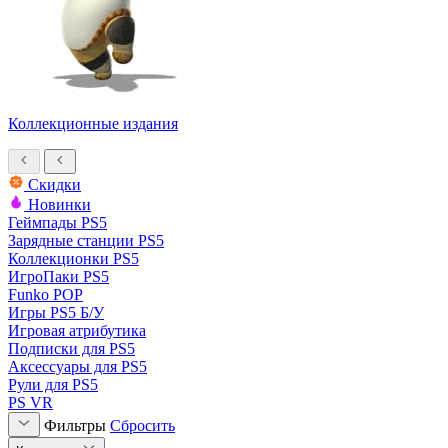
Коллекционные издания
Скидки
Новинки
Геймпады PS5
Зарядные станции PS5
Коллекционки PS5
ИгроПаки PS5
Funko POP
Игры PS5 Б/У
Игровая атрибутика
Подписки для PS5
Аксессуары для PS5
Рули для PS5
PS VR
Фильтры
Сбросить