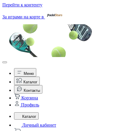
Перейти к контенту
За играми на корте в
Меню
Каталог
Контакты
Корзина
Профиль
Каталог
Личный кабинет