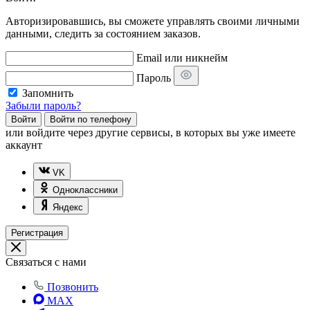
Авторизировавшись, вы сможете управлять своими личными
данными, следить за состоянием заказов.
Email или никнейм
Пароль
Запомнить
Забыли пароль?
Войти
Войти по телефону
или
войдите через другие сервисы, в которых вы уже имеете
аккаунт
VK
Одноклассники
Яндекс
Регистрация
Связаться с нами
Позвонить
MAX