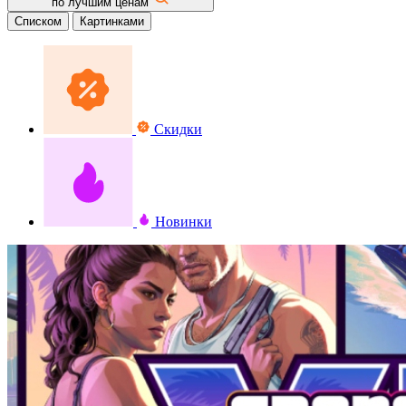
по лучшим ценам
Списком
Картинками
Скидки
Новинки