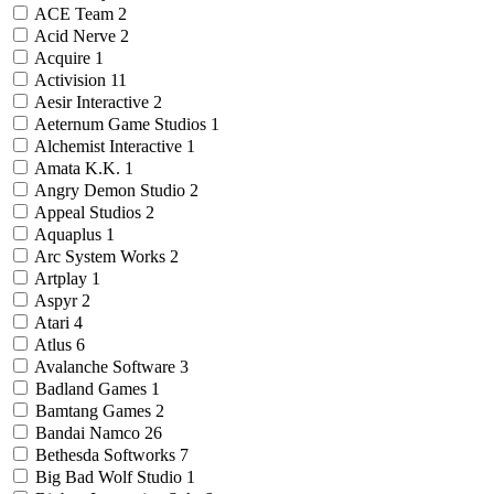
ACE Team
2
Acid Nerve
2
Acquire
1
Activision
11
Aesir Interactive
2
Aeternum Game Studios
1
Alchemist Interactive
1
Amata K.K.
1
Angry Demon Studio
2
Appeal Studios
2
Aquaplus
1
Arc System Works
2
Artplay
1
Aspyr
2
Atari
4
Atlus
6
Avalanche Software
3
Badland Games
1
Bamtang Games
2
Bandai Namco
26
Bethesda Softworks
7
Big Bad Wolf Studio
1