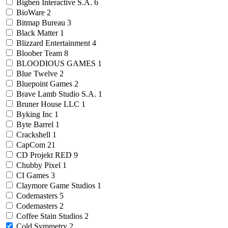
Bigben Interactive S.A.
6
BioWare
2
Bitmap Bureau
3
Black Matter
1
Blizzard Entertainment
4
Bloober Team
8
BLOODIOUS GAMES
1
Blue Twelve
2
Bluepoint Games
2
Brave Lamb Studio S.A.
1
Bruner House LLC
1
Byking Inc
1
Byte Barrel
1
Crackshell
1
CapCom
21
CD Projekt RED
9
Chubby Pixel
1
CI Games
3
Claymore Game Studios
1
Codemasters
5
Codemasters
2
Coffee Stain Studios
2
Cold Symmetry
2