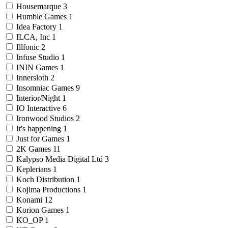
Housemarque
3
Humble Games
1
Idea Factory
1
ILCA, Inc
1
Illfonic
2
Infuse Studio
1
ININ Games
1
Innersloth
2
Insomniac Games
9
Interior/Night
1
IO Interactive
6
Ironwood Studios
2
It's happening
1
Just for Games
1
2K Games
11
Kalypso Media Digital Ltd
3
Keplerians
1
Koch Distribution
1
Kojima Productions
1
Konami
12
Korion Games
1
KO_OP
1