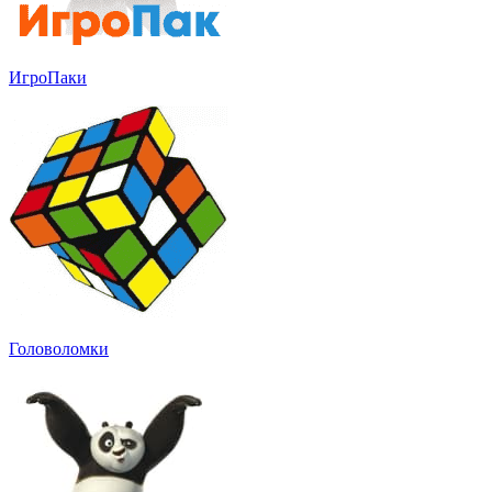
ИгроПаки
Головоломки