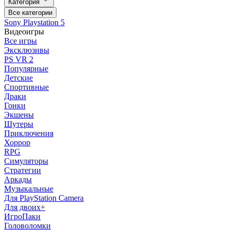
Категория
Все категории
Sony Playstation 5
Видеоигры
Все игры
Эксклюзивы
PS VR 2
Популярные
Детские
Спортивные
Драки
Гонки
Экшены
Шутеры
Приключения
Хоррор
RPG
Симуляторы
Стратегии
Аркады
Музыкальные
Для PlayStation Camera
Для двоих+
ИгроПаки
Головоломки