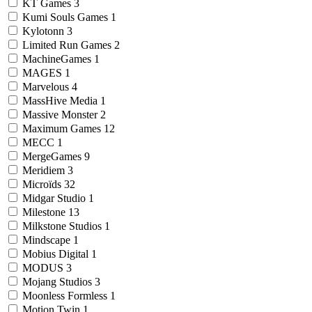
KT Games
3
Kumi Souls Games
1
Kylotonn
3
Limited Run Games
2
MachineGames
1
MAGES
1
Marvelous
4
MassHive Media
1
Massive Monster
2
Maximum Games
12
MECC
1
MergeGames
9
Meridiem
3
Microïds
32
Midgar Studio
1
Milestone
13
Milkstone Studios
1
Mindscape
1
Mobius Digital
1
MODUS
3
Mojang Studios
3
Moonless Formless
1
Motion Twin
1