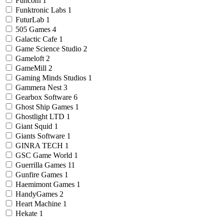
Funcom
1
Funktronic Labs
1
FuturLab
1
505 Games
4
Galactic Cafe
1
Game Science Studio
2
Gameloft
2
GameMill
2
Gaming Minds Studios
1
Gammera Nest
3
Gearbox Software
6
Ghost Ship Games
1
Ghostlight LTD
1
Giant Squid
1
Giants Software
1
GINRA TECH
1
GSC Game World
1
Guerrilla Games
11
Gunfire Games
1
Haemimont Games
1
HandyGames
2
Heart Machine
1
Hekate
1