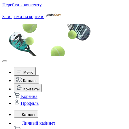
Перейти к контенту
За играми на корте в
Меню
Каталог
Контакты
Корзина
Профиль
Каталог
Личный кабинет