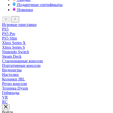
Подарочные сертификаты
Новинки
Игровые приставки
PS5
PS5 Pro
PS5 Slim
Xbox Series X
Xbox Series S
Nintendo Switch
Steam Deck
Стационарные консоли
Портативные консоли
Видеоигры
Настолки
Колонки JBL
Ретро консоли
Техника Dyson
Геймпады
VR
RC
Войти