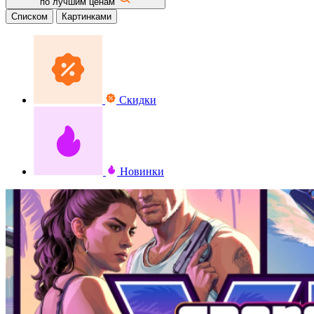
по лучшим ценам
Списком
Картинками
Скидки
Новинки