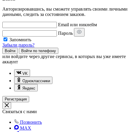
Авторизировавшись, вы сможете управлять своими личными
данными, следить за состоянием заказов.
Email или никнейм
Пароль
Запомнить
Забыли пароль?
Войти
Войти по телефону
или
войдите через другие сервисы, в которых вы уже имеете
аккаунт
VK
Одноклассники
Яндекс
Регистрация
Связаться с нами
Позвонить
MAX