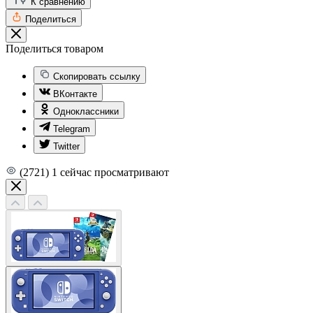
К сравнению
Поделиться
Поделиться товаром
Скопировать ссылку
ВКонтакте
Одноклассники
Telegram
Twitter
(2721)
1
сейчас просматривают