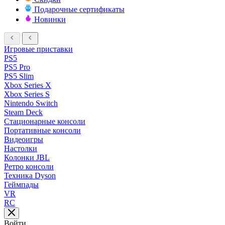
Подарочные сертификаты
Новинки
Игровые приставки
PS5
PS5 Pro
PS5 Slim
Xbox Series X
Xbox Series S
Nintendo Switch
Steam Deck
Стационарные консоли
Портативные консоли
Видеоигры
Настолки
Колонки JBL
Ретро консоли
Техника Dyson
Геймпады
VR
RC
Войти