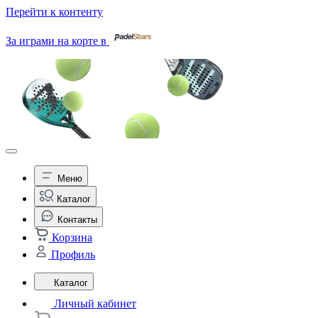
Перейти к контенту
За играми на корте в
Меню
Каталог
Контакты
Корзина
Профиль
Каталог
Личный кабинет