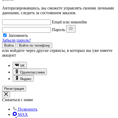
Авторизировавшись, вы сможете управлять своими личными
данными, следить за состоянием заказов.
Email или никнейм
Пароль
Запомнить
Забыли пароль?
Войти
Войти по телефону
или
войдите через другие сервисы, в которых вы уже имеете
аккаунт
VK
Одноклассники
Яндекс
Регистрация
Связаться с нами
Позвонить
MAX