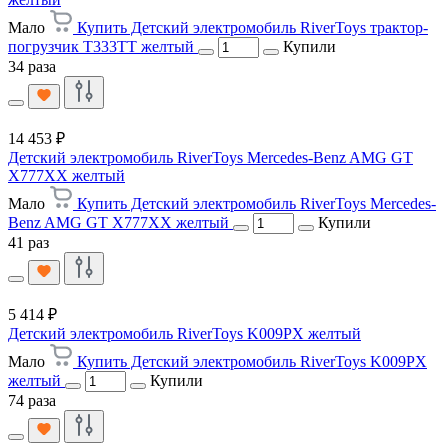
Мало
Купить Детский электромобиль RiverToys трактор-
погрузчик T333TT желтый
Купили
34 раза
14 453 ₽
Детский электромобиль RiverToys Mercedes-Benz AMG GT
X777XX желтый
Мало
Купить Детский электромобиль RiverToys Mercedes-
Benz AMG GT X777XX желтый
Купили
41 раз
5 414 ₽
Детский электромобиль RiverToys K009PX желтый
Мало
Купить Детский электромобиль RiverToys K009PX
желтый
Купили
74 раза