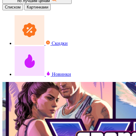
по лучшим ценам
Списком
Картинками
Скидки
Новинки