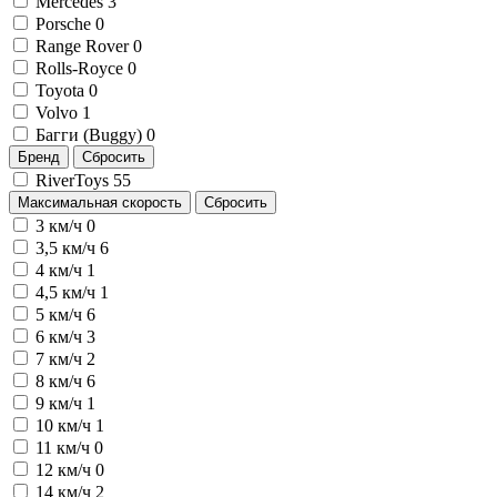
Mercedes
3
Porsche
0
Range Rover
0
Rolls-Royce
0
Toyota
0
Volvo
1
Багги (Buggy)
0
Бренд
Сбросить
RiverToys
55
Максимальная скорость
Сбросить
3 км/ч
0
3,5 км/ч
6
4 км/ч
1
4,5 км/ч
1
5 км/ч
6
6 км/ч
3
7 км/ч
2
8 км/ч
6
9 км/ч
1
10 км/ч
1
11 км/ч
0
12 км/ч
0
14 км/ч
2