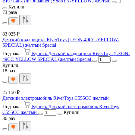
BRP Can-Am Outlander (Y888YY-YELLOW) желтый
Купили
73 раза
83 025 ₽
Детский квадроцикл RiverToys (LEON-49CC-YELLOW-
SPECIAL) желтый Special
Под заказ
Купить Детский квадроцикл RiverToys (LEON-
49CC-YELLOW-SPECIAL) желтый Special
Купили
18 раз
25 150 ₽
Детский электромобиль RiverToys C555CC желтый
Под заказ
Купить Детский электромобиль RiverToys
C555CC желтый
Купили
86 раз