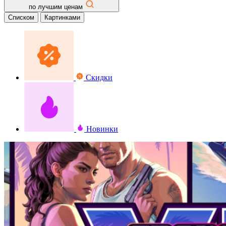
по лучшим ценам
Списком
Картинками
Скидки
Новинки