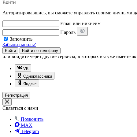
Войти
Авторизировавшись, вы сможете управлять своими личными дан
Email или никнейм
Пароль
Запомнить
Забыли пароль?
Войти
Войти по телефону
или
войдите через другие сервисы, в которых вы уже имеете ак
VK
Одноклассники
Яндекс
Регистрация
Связаться с нами
Позвонить
MAX
Telegram