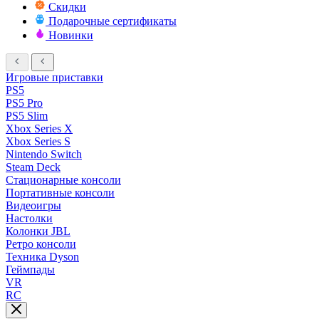
Скидки
Подарочные сертификаты
Новинки
Игровые приставки
PS5
PS5 Pro
PS5 Slim
Xbox Series X
Xbox Series S
Nintendo Switch
Steam Deck
Стационарные консоли
Портативные консоли
Видеоигры
Настолки
Колонки JBL
Ретро консоли
Техника Dyson
Геймпады
VR
RC