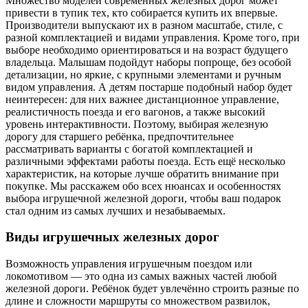
Множество моделей современных железных дорог может
привести в тупик тех, кто собирается купить их впервые.
Производители выпускают их в разном масштабе, стиле, с
разной комплектацией и видами управления. Кроме того, при
выборе необходимо ориентироваться и на возраст будущего
владельца. Малышам подойдут наборы попроще, без особой
детализации, но яркие, с крупными элементами и ручным
видом управления. А детям постарше подобный набор будет
неинтересен: для них важнее дистанционное управление,
реалистичность поезда и его вагонов, а также высокий
уровень интерактивности. Поэтому, выбирая железную
дорогу для старшего ребёнка, предпочтительнее
рассматривать варианты с богатой комплектацией и
различными эффектами работы поезда. Есть ещё несколько
характеристик, на которые лучше обратить внимание при
покупке. Мы расскажем обо всех нюансах и особенностях
выбора игрушечной железной дороги, чтобы ваш подарок
стал одним из самых лучших и незабываемых.
Виды игрушечных железных дорог
Возможность управления игрушечным поездом или
локомотивом — это одна из самых важных частей любой
железной дороги. Ребёнок будет увлечённо строить разные по
длине и сложности маршруты со множеством развилок,