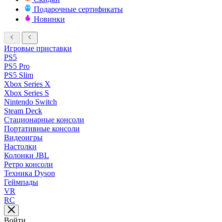
Подарочные сертификаты
Новинки
Игровые приставки
PS5
PS5 Pro
PS5 Slim
Xbox Series X
Xbox Series S
Nintendo Switch
Steam Deck
Стационарные консоли
Портативные консоли
Видеоигры
Настолки
Колонки JBL
Ретро консоли
Техника Dyson
Геймпады
VR
RC
Войти