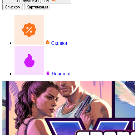
по лучшим ценам
Списком
Картинками
Скидки
Новинки