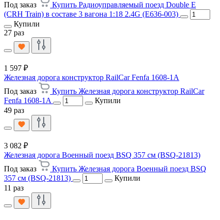
Под заказ
Купить Радиоуправляемый поезд Double E
(CRH Train) в составе 3 вагона 1:18 2.4G (E636-003)
Купили
27 раз
1 597 ₽
Железная дорога конструктор RailCar Fenfa 1608-1A
Под заказ
Купить Железная дорога конструктор RailCar
Fenfa 1608-1A
Купили
49 раз
3 082 ₽
Железная дорога Военный поезд BSQ 357 см (BSQ-21813)
Под заказ
Купить Железная дорога Военный поезд BSQ
357 см (BSQ-21813)
Купили
11 раз