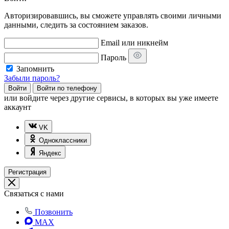
Авторизировавшись, вы сможете управлять своими личными
данными, следить за состоянием заказов.
Email или никнейм
Пароль
Запомнить
Забыли пароль?
Войти
Войти по телефону
или
войдите через другие сервисы, в которых вы уже имеете
аккаунт
VK
Одноклассники
Яндекс
Регистрация
Связаться с нами
Позвонить
MAX