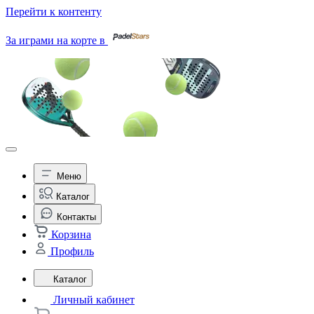
Перейти к контенту
За играми на корте в
Меню
Каталог
Контакты
Корзина
Профиль
Каталог
Личный кабинет