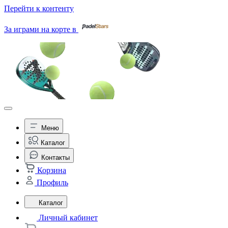
Перейти к контенту
За играми на корте в
Меню
Каталог
Контакты
Корзина
Профиль
Каталог
Личный кабинет