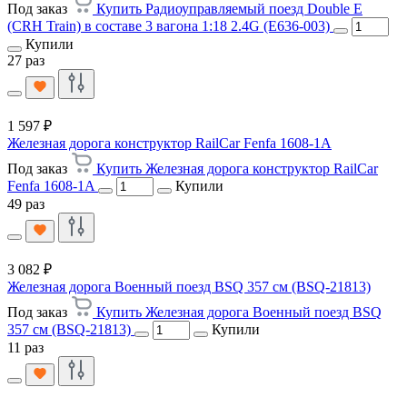
Под заказ
Купить Радиоуправляемый поезд Double E
(CRH Train) в составе 3 вагона 1:18 2.4G (E636-003)
Купили
27 раз
1 597 ₽
Железная дорога конструктор RailCar Fenfa 1608-1A
Под заказ
Купить Железная дорога конструктор RailCar
Fenfa 1608-1A
Купили
49 раз
3 082 ₽
Железная дорога Военный поезд BSQ 357 см (BSQ-21813)
Под заказ
Купить Железная дорога Военный поезд BSQ
357 см (BSQ-21813)
Купили
11 раз