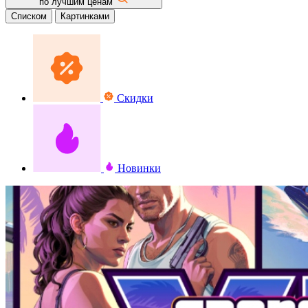
по лучшим ценам
Списком
Картинками
Скидки
Новинки