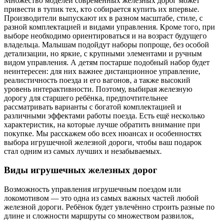
Множество моделей современных железных дорог может
привести в тупик тех, кто собирается купить их впервые.
Производители выпускают их в разном масштабе, стиле, с
разной комплектацией и видами управления. Кроме того, при
выборе необходимо ориентироваться и на возраст будущего
владельца. Малышам подойдут наборы попроще, без особой
детализации, но яркие, с крупными элементами и ручным
видом управления. А детям постарше подобный набор будет
неинтересен: для них важнее дистанционное управление,
реалистичность поезда и его вагонов, а также высокий
уровень интерактивности. Поэтому, выбирая железную
дорогу для старшего ребёнка, предпочтительнее
рассматривать варианты с богатой комплектацией и
различными эффектами работы поезда. Есть ещё несколько
характеристик, на которые лучше обратить внимание при
покупке. Мы расскажем обо всех нюансах и особенностях
выбора игрушечной железной дороги, чтобы ваш подарок
стал одним из самых лучших и незабываемых.
Виды игрушечных железных дорог
Возможность управления игрушечным поездом или
локомотивом — это одна из самых важных частей любой
железной дороги. Ребёнок будет увлечённо строить разные по
длине и сложности маршруты со множеством развилок,