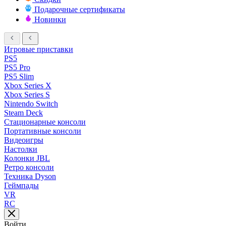
Подарочные сертификаты
Новинки
Игровые приставки
PS5
PS5 Pro
PS5 Slim
Xbox Series X
Xbox Series S
Nintendo Switch
Steam Deck
Стационарные консоли
Портативные консоли
Видеоигры
Настолки
Колонки JBL
Ретро консоли
Техника Dyson
Геймпады
VR
RC
Войти