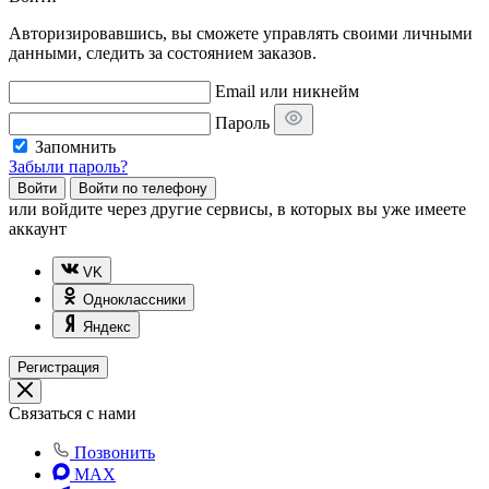
Авторизировавшись, вы сможете управлять своими личными
данными, следить за состоянием заказов.
Email или никнейм
Пароль
Запомнить
Забыли пароль?
Войти
Войти по телефону
или
войдите через другие сервисы, в которых вы уже имеете
аккаунт
VK
Одноклассники
Яндекс
Регистрация
Связаться с нами
Позвонить
MAX