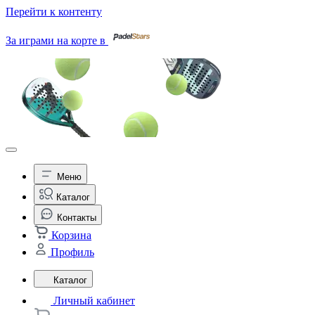
Перейти к контенту
За играми на корте в
Меню
Каталог
Контакты
Корзина
Профиль
Каталог
Личный кабинет