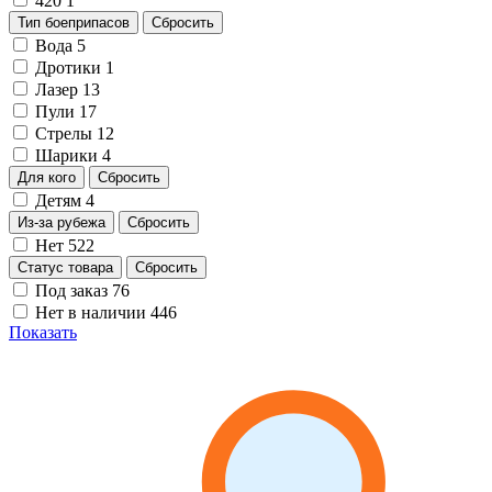
420
1
Тип боеприпасов
Сбросить
Вода
5
Дротики
1
Лазер
13
Пули
17
Стрелы
12
Шарики
4
Для кого
Сбросить
Детям
4
Из-за рубежа
Сбросить
Нет
522
Статус товара
Сбросить
Под заказ
76
Нет в наличии
446
Показать