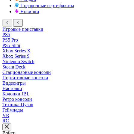
Подарочные сертификаты
Новинки
Игровые приставки
PS5
PS5 Pro
PS5 Slim
Xbox Series X
Xbox Series S
Nintendo Switch
Steam Deck
Стационарные консоли
Портативные консоли
Видеоигры
Настолки
Колонки JBL
Ретро консоли
Техника Dyson
Геймпады
VR
RC
Войти