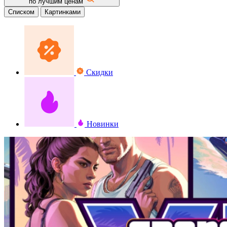
по лучшим ценам
Списком
Картинками
Скидки
Новинки