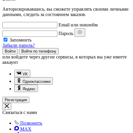
Авторизировавшись, вы сможете управлять своими личными
данными, следить за состоянием заказов.
Email или никнейм
Пароль
Запомнить
Забыли пароль?
Войти
Войти по телефону
или
войдите через другие сервисы, в которых вы уже имеете
аккаунт
VK
Одноклассники
Яндекс
Регистрация
Связаться с нами
Позвонить
MAX