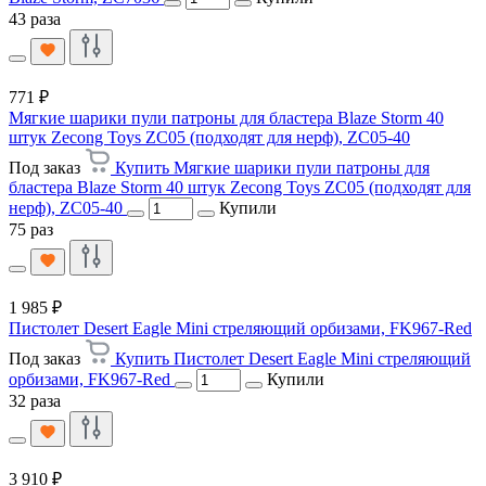
43 раза
771 ₽
Мягкие шарики пули патроны для бластера Blaze Storm 40
штук Zecong Toys ZC05 (подходят для нерф), ZC05-40
Под заказ
Купить Мягкие шарики пули патроны для
бластера Blaze Storm 40 штук Zecong Toys ZC05 (подходят для
нерф), ZC05-40
Купили
75 раз
1 985 ₽
Пистолет Desert Eagle Mini стреляющий орбизами, FK967-Red
Под заказ
Купить Пистолет Desert Eagle Mini стреляющий
орбизами, FK967-Red
Купили
32 раза
3 910 ₽