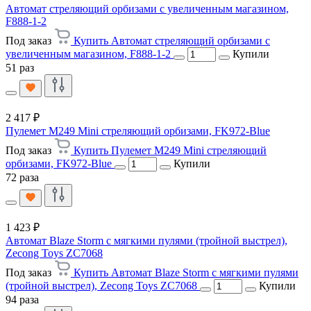
Автомат стреляющий орбизами с увеличенным магазином,
F888-1-2
Под заказ
Купить Автомат стреляющий орбизами с
увеличенным магазином, F888-1-2
Купили
51 раз
2 417 ₽
Пулемет M249 Mini стреляющий орбизами, FK972-Blue
Под заказ
Купить Пулемет M249 Mini стреляющий
орбизами, FK972-Blue
Купили
72 раза
1 423 ₽
Автомат Blaze Storm с мягкими пулями (тройной выстрел),
Zecong Toys ZC7068
Под заказ
Купить Автомат Blaze Storm с мягкими пулями
(тройной выстрел), Zecong Toys ZC7068
Купили
94 раза