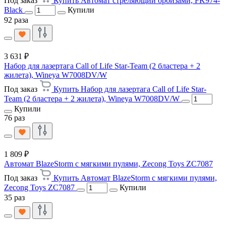
Под заказ
Купить Автомат стреляющий орбизами, FK974-
Black
Купили
92 раза
3 631 ₽
Набор для лазертага Call of Life Star-Team (2 бластера + 2
жилета), Wineya W7008DV/W
Под заказ
Купить Набор для лазертага Call of Life Star-
Team (2 бластера + 2 жилета), Wineya W7008DV/W
Купили
76 раз
1 809 ₽
Автомат BlazeStorm с мягкими пулями, Zecong Toys ZC7087
Под заказ
Купить Автомат BlazeStorm с мягкими пулями,
Zecong Toys ZC7087
Купили
35 раз