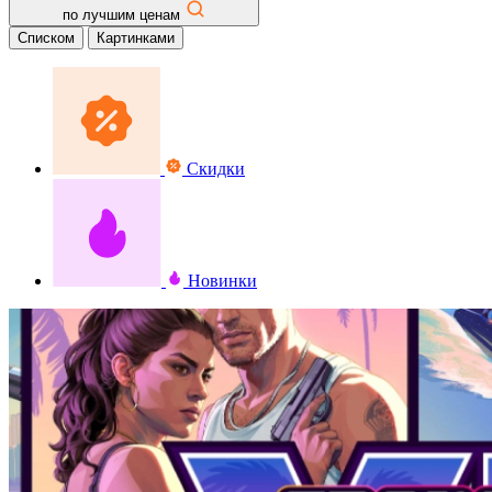
по лучшим ценам
Списком
Картинками
Скидки
Новинки