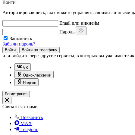
Войти
Авторизировавшись, вы сможете управлять своими личными дан
Email или никнейм
Пароль
Запомнить
Забыли пароль?
Войти
Войти по телефону
или
войдите через другие сервисы, в которых вы уже имеете ак
VK
Одноклассники
Яндекс
Регистрация
Связаться с нами
Позвонить
MAX
Telegram