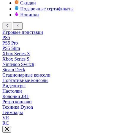
Скидки
Подарочные сертификаты
Новинки
Игровые приставки
PS5
PS5 Pro
PS5 Slim
Xbox Series X
Xbox Series S
Nintendo Switch
Steam Deck
Стационарные консоли
Портативные консоли
Видеоигры
Настолки
Колонки JBL
Ретро консоли
Техника Dyson
Геймпады
VR
RC