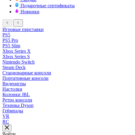
Подарочные сертификаты
Новинки
Игровые приставки
PS5
PS5 Pro
PS5 Slim
Xbox Series X
Xbox Series S
Nintendo Switch
Steam Deck
Стационарные консоли
Портативные консоли
Видеоигры
Настолки
Колонки JBL
Ретро консоли
Техника Dyson
Геймпады
VR
RC
Войти