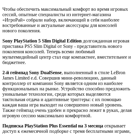
Чтобы обеспечить максимальный комфорт во время игровых
сессий, опытные специалисты из интернет-магазина
«ИгроРай» собрали набор, включающий в себя наиболее
востребованные и актуальные аксессуары для консолей
нового поколения.
Sony PlayStation 5 Slim Digital Edition
долгожданная игровая
приставка PS5 Slim Digital от Sony - представитель нового
поколения консолей. Теперь всеми любимый
мультемидийный центр стал еще компактнее, вместительнее и
бюджетнее.
2-й геймпад Sony DualSense
, выполненный в стиле LeBron
James Limited e.d. Совершив мини-революцию, данный
контроллер от компании Sony является одним из наиболее
функциональных на рынке. Устройство способно предложить
уникальные технологии, среди которых выделяются
тактильная отдача и адаптивные триггеры: с их помощью
каждая ваша игра выходит на совершенно новый уровень.
Также геймпад очень удобен и прекрасно лежит в руках, делая
игровую сессию максимально комфортной.
Подписка PlayStation Plus Essential на 3 месяца
открывает
доступ к ежемесячной подборке с тремя бесплатными играми,