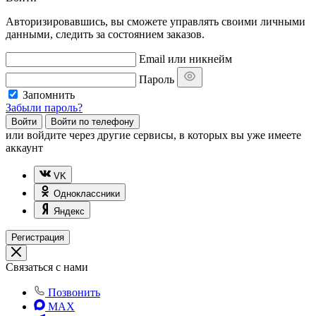
Авторизировавшись, вы сможете управлять своими личными
данными, следить за состоянием заказов.
Email или никнейм
Пароль
Запомнить
Забыли пароль?
Войти
Войти по телефону
или
войдите через другие сервисы, в которых вы уже имеете
аккаунт
VK
Одноклассники
Яндекс
Регистрация
Связаться с нами
Позвонить
MAX