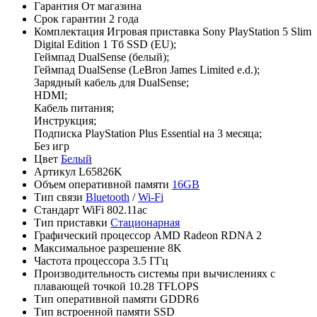
Гарантия
От магазина
Срок гарантии
2 года
Комплектация
Игровая приставка Sony PlayStation 5 Slim
Digital Edition 1 Тб SSD (EU);
Геймпад DualSense (белый);
Геймпад DualSense (LeBron James Limited e.d.);
Зарядный кабель для DualSense;
HDMI;
Кабель питания;
Инструкция;
Подписка PlayStation Plus Essential на 3 месяца;
Без игр
Цвет
Белый
Артикул
L65826K
Объем оперативной памяти
16GB
Тип связи
Bluetooth
/
Wi-Fi
Стандарт WiFi
802.11ac
Тип приставки
Стационарная
Графический процессор
AMD Radeon RDNA 2
Максимальное разрешение
8K
Частота процессора
3.5 ГГц
Производительность системы при вычислениях с
плавающей точкой
10.28 TFLOPS
Тип оперативной памяти
GDDR6
Тип встроенной памяти
SSD