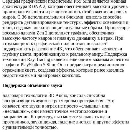
Сердцем графической подсистемы PS5 Slim является мощная
архитектура RDNA 2, которая обеспечивает высокий уровень
производительности и реалистичность отображения игровых
миров. С 36 исполнительными блоками, консоль способна
рендерить детализированные текстуры, эффекты освещения и
тени, создавая впечатляющие визуальные образы. Процессор с
восемью ядрами Zen 2 дополняет графику, обеспечивая
высокую частоту кадров и плавную динамику в играх. При
этом мощность графической подсистемы позволяет
поддерживать разрешение 4K, что обеспечивает четкость и
глубину цвета, приближенную к реальному миру. Поддержка
технологии Ray Tracing является еще одним важным аспектом
графики PlayStation 5 Slim. Она придает играм реалистичное
отражение света, создавая эффекты, которые ранее казались
недостижимыми на игровых консолях.
Поддержка объёмного звука
Благодаря технологии 3D Audio, консоль способна
воспроизводить аудио в трехмерном пространстве. Это
означает, что звуки в играх не просто «слышны» или
«неслышны», они имеют точное местоположение и
направление. К примеру, вы сможете услышать шаги
противников, звуки дождя, падение листьев и другие эффекты
с удивительной точностью.