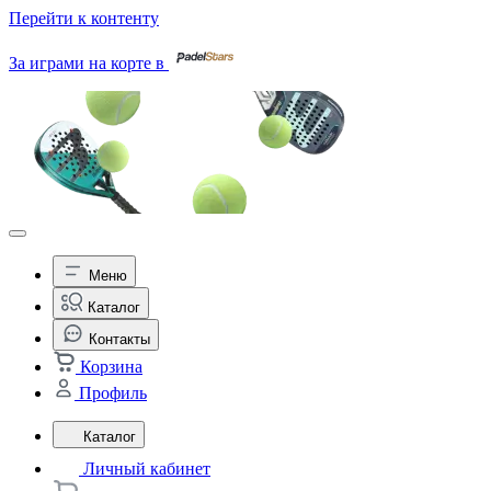
Перейти к контенту
За играми на корте в
Меню
Каталог
Контакты
Корзина
Профиль
Каталог
Личный кабинет