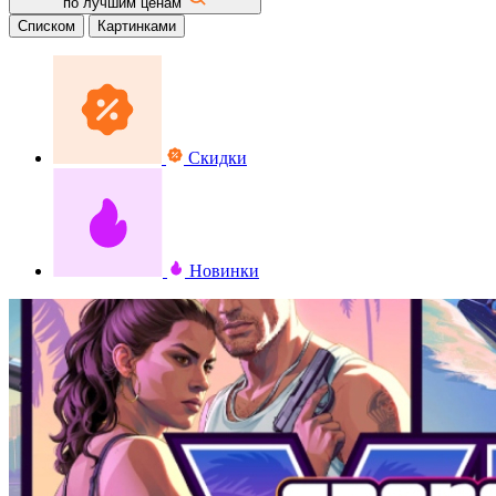
по лучшим ценам
Списком
Картинками
Скидки
Новинки