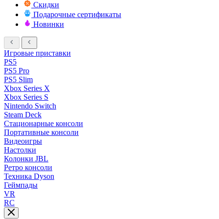
Скидки
Подарочные сертификаты
Новинки
Игровые приставки
PS5
PS5 Pro
PS5 Slim
Xbox Series X
Xbox Series S
Nintendo Switch
Steam Deck
Стационарные консоли
Портативные консоли
Видеоигры
Настолки
Колонки JBL
Ретро консоли
Техника Dyson
Геймпады
VR
RC