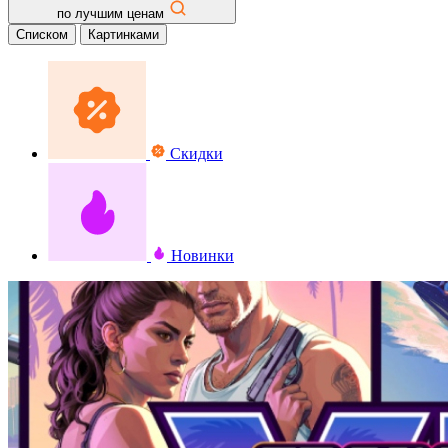
по лучшим ценам
Списком
Картинками
Скидки
Новинки