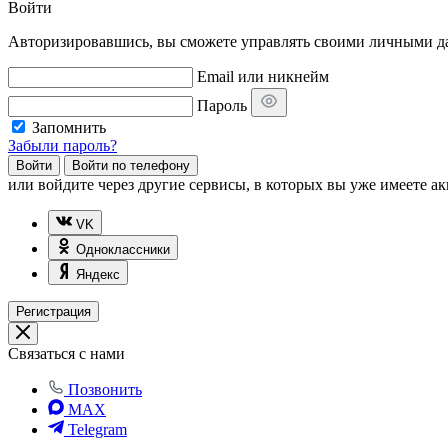
Войти
Авторизировавшись, вы сможете управлять своими личными дан
Email или никнейм
Пароль
Запомнить
Забыли пароль?
Войти
Войти по телефону
или
войдите через другие сервисы, в которых вы уже имеете ак
VK
Одноклассники
Яндекс
Регистрация
Связаться с нами
Позвонить
MAX
Telegram