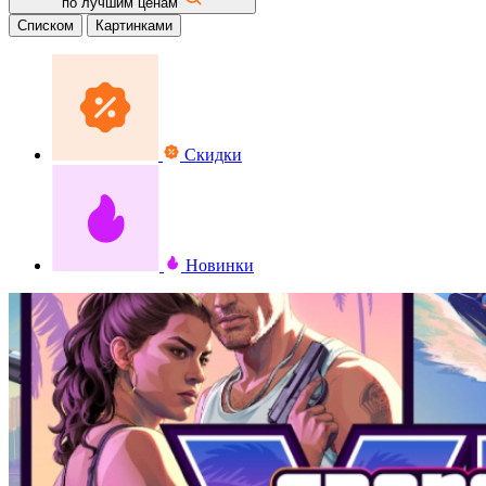
по лучшим ценам
Списком
Картинками
Скидки
Новинки