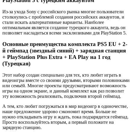
PlayStation 5 с турецким аккаунтом
Из-за ухода Sony с российского рынка многие пользователи
столкнулись с проблемой создания российских аккаунтов, и
стали искать альтернативные варианты. Наиболее
оптимальным является создание турецкого аккаунта, ведь он
позволяет насладиться всеми эксклюзивами для PlayStation 5.
Основные преимущества комплекта PS5 EU + 2-
й геймпад (звездный синий) + зарядная станция
+ PlayStation Plus Extra + EA Play на 1 год
(Турецкая)
Этот набор создан специально для тех, кто любит играть в
видеоигры вместе со своими друзьями, вторыми половинками
или семьёй. Многие проекты предусматривают возможность
игры на одном экране, и данный комплект как раз позволит
эту возможность реализовать, подключив второй геймпад.
А тем, кто любит погружаться в мир видеоигр в одиночестве,
наше предложение здорово сэкономит время. Больше не
нужно откладывать игру и ждать, пока подзарядится геймпад.
Просто воспользуйтесь вторым, а первый положите на
зарядную станцию.