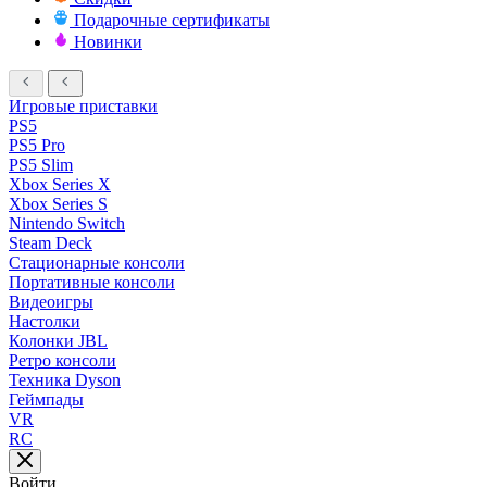
Подарочные сертификаты
Новинки
Игровые приставки
PS5
PS5 Pro
PS5 Slim
Xbox Series X
Xbox Series S
Nintendo Switch
Steam Deck
Стационарные консоли
Портативные консоли
Видеоигры
Настолки
Колонки JBL
Ретро консоли
Техника Dyson
Геймпады
VR
RC
Войти