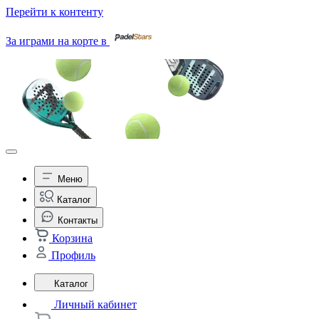
Перейти к контенту
За играми на корте в
Меню
Каталог
Контакты
Корзина
Профиль
Каталог
Личный кабинет