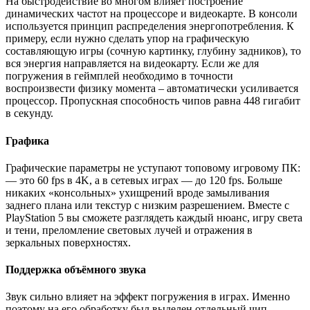
На быстродействие во многом влияет построение
динамических частот на процессоре и видеокарте. В консоли
используется принцип распределения энергопотребления. К
примеру, если нужно сделать упор на графическую
составляющую игры (сочную картинку, глубину задников), то
вся энергия направляется на видеокарту. Если же для
погружения в геймплей необходимо в точности
воспроизвести физику момента – автоматически усиливается
процессор. Пропускная способность чипов равна 448 гигабит
в секунду.
Графика
Графические параметры не уступают топовому игровому ПК:
— это 60 fps в 4K, а в сетевых играх — до 120 fps. Больше
никаких «консольных» ухищрений вроде замыливания
заднего плана или текстур с низким разрешением. Вместе с
PlayStation 5 вы сможете разглядеть каждый нюанс, игру света
и тени, преломление световых лучей и отражения в
зеркальных поверхностях.
Поддержка объёмного звука
Звук сильно влияет на эффект погружения в играх. Именно
поэтому на его обработку был выделен отдельный чип,