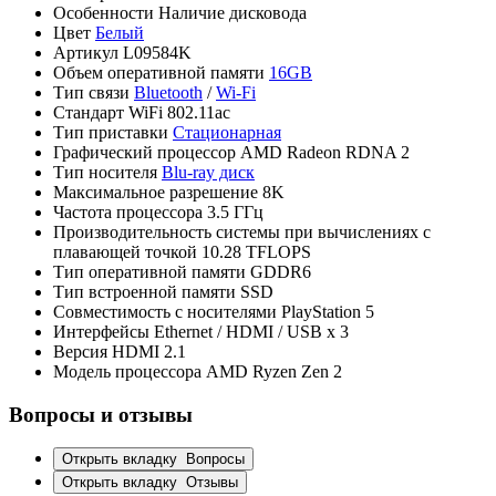
Особенности
Наличие дисковода
Цвет
Белый
Артикул
L09584K
Объем оперативной памяти
16GB
Тип связи
Bluetooth
/
Wi-Fi
Стандарт WiFi
802.11ac
Тип приставки
Стационарная
Графический процессор
AMD Radeon RDNA 2
Тип носителя
Blu-ray диск
Максимальное разрешение
8K
Частота процессора
3.5 ГГц
Производительность системы при вычислениях с
плавающей точкой
10.28 TFLOPS
Тип оперативной памяти
GDDR6
Тип встроенной памяти
SSD
Совместимость с носителями
PlayStation 5
Интерфейсы
Ethernet / HDMI / USB x 3
Версия HDMI
2.1
Модель процессора
AMD Ryzen Zen 2
Вопросы и отзывы
Открыть вкладку
Вопросы
Открыть вкладку
Отзывы