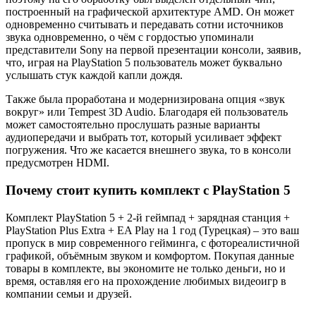
построенный на графической архитектуре AMD. Он может
одновременно считывать и передавать сотни источников
звука одновременно, о чём с гордостью упоминали
представители Sony на первой презентации консоли, заявив,
что, играя на PlayStation 5 пользователь может буквально
услышать стук каждой капли дождя.
Также была проработана и модернизирована опция «звук
вокруг» или Tempest 3D Audio. Благодаря ей пользователь
может самостоятельно прослушать разные варианты
аудиопередачи и выбрать тот, который усиливает эффект
погружения. Что же касается внешнего звука, то в консоли
предусмотрен HDMI.
Почему стоит купить комплект с PlayStation 5
Комплект PlayStation 5 + 2-й геймпад + зарядная станция +
PlayStation Plus Extra + EA Play на 1 год (Турецкая) – это ваш
пропуск в мир современного гейминга, с фотореалистичной
графикой, объёмным звуком и комфортом. Покупая данные
товары в комплекте, вы экономите не только деньги, но и
время, оставляя его на прохождение любимых видеоигр в
компании семьи и друзей.