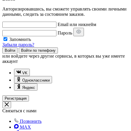
Авторизировавшись, вы сможете управлять своими личными
данными, следить за состоянием заказов.
Email или никнейм
Пароль
Запомнить
Забыли пароль?
Войти
Войти по телефону
или
войдите через другие сервисы, в которых вы уже имеете
аккаунт
VK
Одноклассники
Яндекс
Регистрация
Связаться с нами
Позвонить
MAX