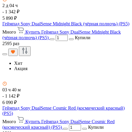
2 д 04 ч
- 1 342 ₽
5 890 ₽
Геймпад Sony DualSense Midnight Black (чёрная полночь) (PS5)
Много
Купить Геймпад Sony DualSense Midnight Black
(чёрная полночь) (PS5)
Купили
2595 раз
Хит
Акция
03 ч 40 м
- 1 142 ₽
6 090 ₽
Геймпад Sony DualSense Cosmic Red (космический красный)
(PS5)
Много
Купить Геймпад Sony DualSense Cosmic Red
(космический красный) (PS5)
Купили