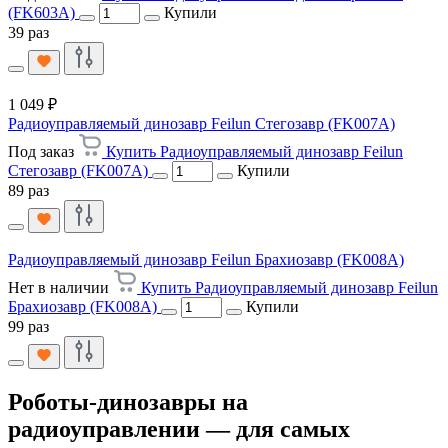
(FK603A)
Купили
39 раз
1 049 ₽
Радиоуправляемый динозавр Feilun Стегозавр (FK007A)
Под заказ
Купить Радиоуправляемый динозавр Feilun
Стегозавр (FK007A)
Купили
89 раз
Радиоуправляемый динозавр Feilun Брахиозавр (FK008A)
Нет в наличии
Купить Радиоуправляемый динозавр Feilun
Брахиозавр (FK008A)
Купили
99 раз
Роботы-динозавры на
радиоуправлении — для самых