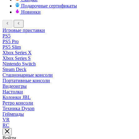
Подарочные сертификаты
Новинки
Игровые приставки
PS5
PS5 Pro
PS5 Slim
Xbox Series X
Xbox Series S
Nintendo Switch
Steam Deck
Стационарные консоли
Портативные консоли
Видеоигры
Настолки
Колонки JBL
Ретро консоли
Техника Dyson
Геймпады
VR
RC
Войти