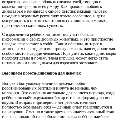
возрастов, завоевав любовь исследователей, творцов и
коллекционеров по всему миру. Как правило, любовь к
динозаврам начинается с самого детства: каждый человек
находит в огромных рептилиях что-то особенное, и дети
могут видеть в них не смертоносных хищников, а милых,
практически сказочных, существ.
С взрослением ребёнок начинает получать больше
информации о своих любимых животных, и это пристрастие
нередко перерастает в хобби. Таким образом, интерес к
динозаврам переходит и во взрослую жизнь, навсегда занимая
особое место в сердце человека. Пора узнать, какие динозавры
подходят детям и почему такая игрушка может легко стать
незаменимым помощником для взрослого энтузиаста.
Выбираем робота-динозавра для девочек
Вопреки бытующему мнению, девочки любят
роботизированных рептилий ничуть не меньше, чем
мальчики. Это особенно актуально для раннего периода, когда
ребёнок познаёт окружающий мир и только формирует свои
вкусы. В возрасте примерно 3 лет ребёнок начинает
полностью осознавать себя — данный опыт транслируется и
на игрушки. Именно в такое время начинается активный этап
игры, основанной на воображении, когда ребёнок наиболее