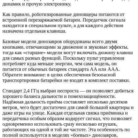
динамик и прочую электронику.
Как правило, роботизированные диноящеры питаются от
встроенной перезаряжаемой батареи. Передатчик сигнала
находится в специальном пульте, а для каждого действия
назначена отдельная клавиша.
Базовые модели динозавров оборудованы всего двумя
кнопками, отвечающими за движение и звуковые эффекты,
тогда как «старшие» модели могут включать дюжину клавиш
для самых разных функций. Поскольку пульт управления
потребляет куда меньше энергии, чем сама модель, он
питается от обычных батареек стандарта AA или AAA.
Обратите внимание: в целях обеспечения безопасной
транспортировки батарейки не входят в комплект поставки.
Стандарт 2,4 ГГц выбран неспроста — он позволяет добиться
хорошего баланса дальности и помехозащищённости.
Надёжная дальность приёма составляет несколько десятков
метров, чего будет достаточно для самой большой квартиры и
даже игры на улице. Каждая отдельная связка приёмника и
передатчика особым образом кодирует сигнал, что позволяет
одновременно использовать сразу несколько игрушек,
работающих на одной и той же частоте. Эта особенность по
полной используется в моделях «боевых» динозавров,