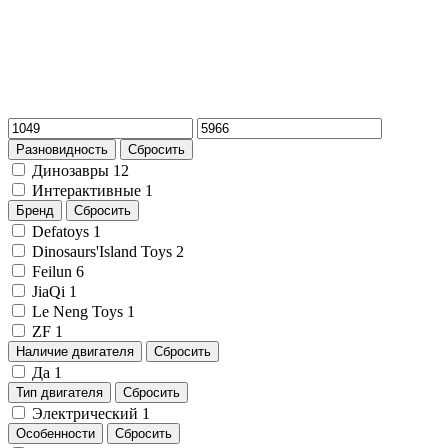
Разновидность
Сбросить
Динозавры
12
Интерактивные
1
Бренд
Сбросить
Defatoys
1
Dinosaurs'Island Toys
2
Feilun
6
JiaQi
1
Le Neng Toys
1
ZF
1
Наличие двигателя
Сбросить
Да
1
Тип двигателя
Сбросить
Электрический
1
Особенности
Сбросить