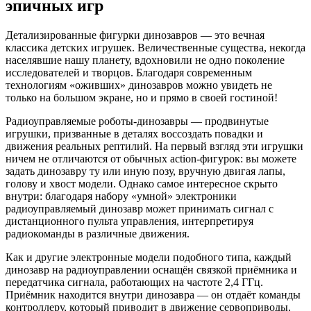
эпичных игр
Детализированные фигурки динозавров — это вечная
классика детских игрушек. Величественные существа, некогда
населявшие нашу планету, вдохновили не одно поколение
исследователей и творцов. Благодаря современным
технологиям «оживших» динозавров можно увидеть не
только на большом экране, но и прямо в своей гостиной!
Радиоуправляемые роботы-динозавры — продвинутые
игрушки, призванные в деталях воссоздать повадки и
движения реальных рептилий. На первый взгляд эти игрушки
ничем не отличаются от обычных action-фигурок: вы можете
задать динозавру ту или иную позу, вручную двигая лапы,
голову и хвост модели. Однако самое интересное скрыто
внутри: благодаря набору «умной» электроники
радиоуправляемый динозавр может принимать сигнал с
дистанционного пульта управления, интерпретируя
радиокоманды в различные движения.
Как и другие электронные модели подобного типа, каждый
динозавр на радиоуправлении оснащён связкой приёмника и
передатчика сигнала, работающих на частоте 2,4 ГГц.
Приёмник находится внутри динозавра — он отдаёт команды
контроллеру, который приводит в движение сервоприводы,