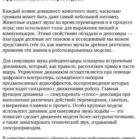
Каждый хозяин домашнего животного знает, насколько
громким может быть даже самый небольшой питомец.
Животные издают звуки во время перемещения и в процессе
игры; они используют голос для выражения эмоций и
коммуникации. Этими свойствами обладали и динозавры —
благодаря десяткам лет поисков и исследований мы можем
представить себе то, как именно звучали древние рептилии,
применяя эти знания в роботизированных моделях.
Для симуляции звука рободинозавры оснащены встроенным
динамиком, который, как правило, расположен прямо в пасти
ящера. Управление динамиком осуществляется при помощи
цифрового контроллера, оснащённого набором
предзаписанных аудиоэффектов, воспроизведение которых
происходит синхронно с движениями робота. Главная
функция динамика — симулировать «голос» динозавра при
выполнении различных действий: перемещении, схватках,
извержении пламени и прочего. Особо крупные модели
используют динамик для симуляции звука ходьбы — это
помогает сделает движения модели более натуралистичными,
а также замаскировать технический звук, издаваемый
электроприводом.
В качестве приятного «бонуса» многие рободинозавры умеют