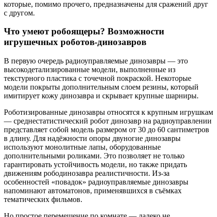
которые, помимо прочего, предназначены для сражений друг
с другом.
Что умеют робоящеры? Возможности
игрушечных роботов-динозавров
В первую очередь радиоуправляемые динозавры — это
высокодетализированные модели, выполненные из
текстурного пластика с точечной покраской. Некоторые
модели покрыты дополнительным слоем резины, который
имитирует кожу динозавра и скрывает крупные шарниры.
Роботизированные динозавры относятся к крупным игрушкам
— среднестатистический робот динозавр на радиоуправлении
представляет собой модель размером от 30 до 60 сантиметров
в длину. Для надёжности опоры двуногие динозавры
используют монолитные лапы, оборудованные
дополнительными роликами. Это позволяет не только
гарантировать устойчивость модели, но также придать
движениям рободинозавра реалистичности. Из-за
особенностей «повадок» радиоуправляемые динозавры
напоминают автоматонов, применявшихся в съёмках
тематических фильмов.
Но простое перемещение по комнате — далеко не