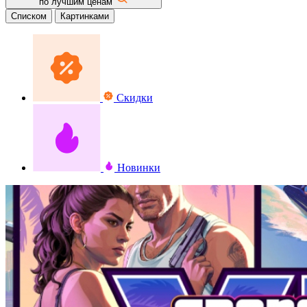
по лучшим ценам
Списком
Картинками
Скидки
Новинки