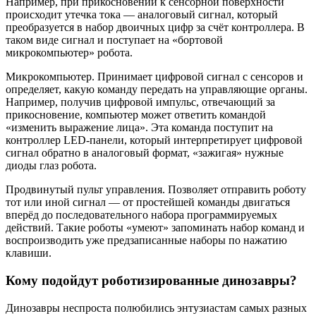
Например, при прикосновении к сенсорной поверхности
происходит утечка тока — аналоговый сигнал, который
преобразуется в набор двоичных цифр за счёт контроллера. В
таком виде сигнал и поступает на «бортовой
микрокомпьютер» робота.
Микрокомпьютер. Принимает цифровой сигнал с сенсоров и
определяет, какую команду передать на управляющие органы.
Например, получив цифровой импульс, отвечающий за
прикосновение, компьютер может ответить командой
«изменить выражение лица». Эта команда поступит на
контроллер LED-панели, который интерпретирует цифровой
сигнал обратно в аналоговый формат, «зажигая» нужные
диоды глаз робота.
Продвинутый пульт управления. Позволяет отправить роботу
тот или иной сигнал — от простейшей команды двигаться
вперёд до последовательного набора программируемых
действий. Такие роботы «умеют» запоминать набор команд и
воспроизводить уже предзаписанные наборы по нажатию
клавиши.
Кому подойдут роботизированные динозавры?
Динозавры неспроста полюбились энтузиастам самых разных