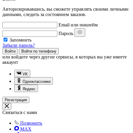
Авторизировавшись, вы сможете управлять своими личными
данными, следить за состоянием заказов.
Email или никнейм
Пароль
Запомнить
Забыли пароль?
Войти
Войти по телефону
или
войдите через другие сервисы, в которых вы уже имеете
аккаунт
VK
Одноклассники
Яндекс
Регистрация
Связаться с нами
Позвонить
MAX