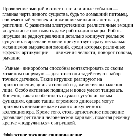
Проявление эмоций в ответ на те или иные события —
главная черта живого существа, будь то домашний питомец,
современный человек или жившие миллионы лет назад
рептилии. С развитием электротехники реалистичные эмоции
«научились» показывать даже роботы-динозавры. Робот-
игрушка на радиоуправлении детально копирует реальное
существо: в арсенале модели присутствует сразу несколько
механизмов выражения эмоций, среди которых различные
эффекты артикуляции — движения челюсти, поворот головы,
рычание.
«Умные» динороботы способны контактировать со своим
хозяином напрямую — для этого они задействуют набор
точных датчиков. Такие игрушки реагируют на
прикосновения, двигая головой и даже меняя выражения
лица. Особо активные подвиды и вовсе умеют танцевать.
Конечно, такая особенность служит сугубо игровым
функциям, однако танцы огромного динозавра могут
приковать внимание даже самого искушенного
коллекционера. Кроме того, столь артистичное поведение
добавляет рептилии человеческой харизмы, помогая ребёнку
крепче «подружиться» с игрушкой.
Эффектное звуковое сопровождение