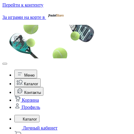
Перейти к контенту
За играми на корте в
Меню
Каталог
Контакты
Корзина
Профиль
Каталог
Личный кабинет