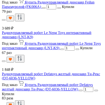
Под заказ
Купить Радиоуправляемый динозавр Feilun
Паразауролоф (FK006A)
Купили
79 раз
3 689 ₽
Радиоуправляемый робот Le Neng Toys интерактивный
динозавр (LNT-K9)
Под заказ
Купить Радиоуправляемый робот Le Neng Toys
интерактивный динозавр (LNT-K9)
Купили
67 раз
1 848 ₽
Радиоуправляемый робот Defatoys желтый динозавр Ти-Рекс
(DT-6036-YELLOW)
Под заказ
Купить Радиоуправляемый робот Defatoys
желтый динозавр Ти-Рекс (DT-6036-YELLOW)
Купили
83 раза