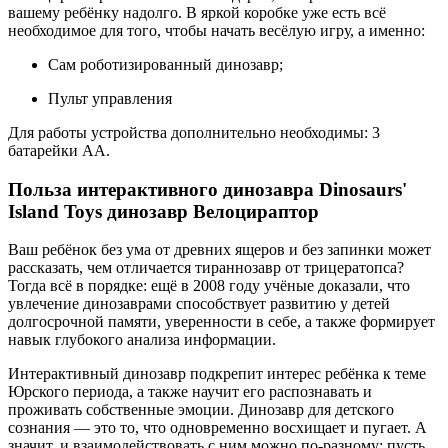
вашему ребёнку надолго. В яркой коробке уже есть всё
необходимое для того, чтобы начать весёлую игру, а именно:
Сам роботизированный динозавр;
Пульт управления
Для работы устройства дополнительно необходимы: 3
батарейки АА.
Польза интерактивного динозавра Dinosaurs'
Island Toys динозавр Велоцираптор
Ваш ребёнок без ума от древних ящеров и без запинки может
рассказать, чем отличается тираннозавр от трицератопса?
Тогда всё в порядке: ещё в 2008 году учёные доказали, что
увлечение динозаврами способствует развитию у детей
долгосрочной памяти, уверенности в себе, а также формирует
навык глубокого анализа информации.
Интерактивный динозавр подкрепит интерес ребёнка к теме
Юрского периода, а также научит его распознавать и
проживать собственные эмоции. Динозавр для детского
сознания — это то, что одновременно восхищает и пугает. А
значит, и взаимодействовать с ним можно по-разному: пусть