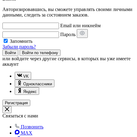
Авторизировавшись, вы сможете управлять своими личными
данными, следить за состоянием заказов.
Email или никнейм
Пароль
Запомнить
Забыли пароль?
Войти
Войти по телефону
или
войдите через другие сервисы, в которых вы уже имеете
аккаунт
VK
Одноклассники
Яндекс
Регистрация
Связаться с нами
Позвонить
MAX