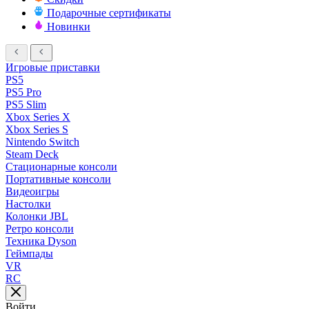
Подарочные сертификаты
Новинки
Игровые приставки
PS5
PS5 Pro
PS5 Slim
Xbox Series X
Xbox Series S
Nintendo Switch
Steam Deck
Стационарные консоли
Портативные консоли
Видеоигры
Настолки
Колонки JBL
Ретро консоли
Техника Dyson
Геймпады
VR
RC
Войти