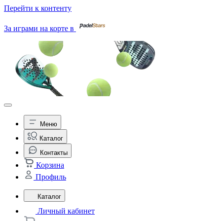
Перейти к контенту
За играми на корте в
Меню
Каталог
Контакты
Корзина
Профиль
Каталог
Личный кабинет