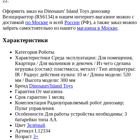
22.
Оформить заказ на Dinosaurs' Island Toys динозавр
Велоцираптор (RS6134) в нашем интернет-магазине можно с
доставкой
по Москве
и всей
России
(РФ), а также заказ можно
забрать самостоятельно из нашего
магазина в Москве
.
Характеристики
Категория
Роботы
Характеристики
Среда эксплуатации: Для помещения,
Квартира / Для мальчиков и девочек / Из чего сделана
игрушка (состав): пластмасса, металл / Тип аппаратуры:
IR / Радиус действия пульта: 10 м / Длина модели: 520
мм / Высота модели: 300 мм
Бренд
Dinosaurs'Island Toys
Гарантия
От магазина
Срок гарантии
1 месяц
Комплектация
Радиоуправляемый робот динозавр;
Пульт управления
Особенности
Для работы устройства необходимы: 3
батарейки типа АА
Цвет
Зелёный
Артикул
L12334
Возраст
3+