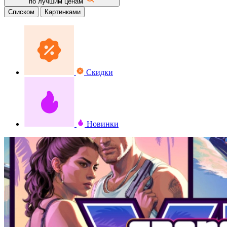
по лучшим ценам
Списком
Картинками
Скидки
Новинки