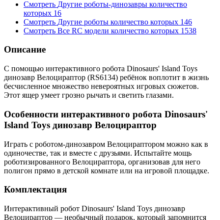
Смотреть
Другие роботы-динозавры
количество
которых
16
Смотреть
Другие роботы
количество которых
146
Смотреть
Все RC модели
количество которых
1538
Описание
С помощью интерактивного робота Dinosaurs' Island Toys
динозавр Велоцираптор (RS6134) ребёнок воплотит в жизнь
бесчисленное множество невероятных игровых сюжетов.
Этот ящер умеет грозно рычать и светить глазами.
Особенности интерактивного робота Dinosaurs'
Island Toys динозавр Велоцираптор
Играть с роботом-динозавром Велоцираптором можно как в
одиночестве, так и вместе с друзьями. Испытайте мощь
роботизированного Велоцираптора, организовав для него
полигон прямо в детской комнате или на игровой площадке.
Комплектация
Интерактивный робот Dinosaurs' Island Toys динозавр
Велоцираптор — необычный подарок, который запомнится