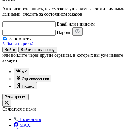
Авторизировавшись, вы сможете управлять своими личными
данными, следить за состоянием заказов.
Email или никнейм
Пароль
Запомнить
Забыли пароль?
Войти
Войти по телефону
или
войдите через другие сервисы, в которых вы уже имеете
аккаунт
VK
Одноклассники
Яндекс
Регистрация
Связаться с нами
Позвонить
MAX