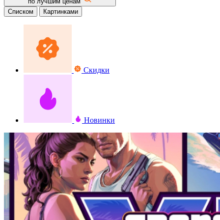
по лучшим ценам
Списком
Картинками
Скидки
Новинки