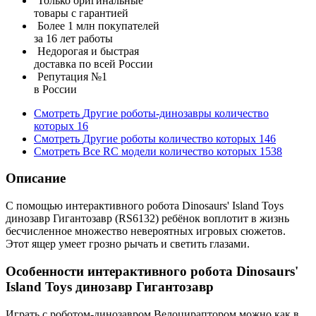
Только оригинальные
товары с гарантией
Более 1 млн покупателей
за 16 лет работы
Недорогая и быстрая
доставка по всей России
Репутация №1
в России
Смотреть
Другие роботы-динозавры
количество
которых
16
Смотреть
Другие роботы
количество которых
146
Смотреть
Все RC модели
количество которых
1538
Описание
С помощью интерактивного робота Dinosaurs' Island Toys
динозавр Гигантозавр (RS6132) ребёнок воплотит в жизнь
бесчисленное множество невероятных игровых сюжетов.
Этот ящер умеет грозно рычать и светить глазами.
Особенности интерактивного робота Dinosaurs'
Island Toys динозавр Гигантозавр
Играть с роботом-динозавром Велоцираптором можно как в