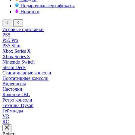
Подарочные сертификаты
Новинки
Игровые приставки
PS5
PS5 Pro
PS5 Slim
Xbox Series X
Xbox Series S
Nintendo Switch
Steam Deck
Стационарные консоли
Портативные консоли
Видеоигры
Настолки
Колонки JBL
Ретро консоли
Техника Dyson
Геймпады
VR
RC
Войти