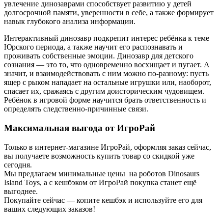
увлечение динозаврами способствует развитию у детей
долгосрочной памяти, уверенности в себе, а также формирует
навык глубокого анализа информации.
Интерактивный динозавр подкрепит интерес ребёнка к теме
Юрского периода, а также научит его распознавать и
проживать собственные эмоции. Динозавр для детского
сознания — это то, что одновременно восхищает и пугает. А
значит, и взаимодействовать с ним можно по-разному: пусть
ящер с рыком нападает на остальные игрушки или, наоборот,
спасает их, сражаясь с другим доисторическим чудовищем.
Ребёнок в игровой форме научится брать ответственность и
определять следственно-причинные связи.
Максимальная выгода от ИгроРай
Только в интернет-магазине ИгроРай, оформляя заказ сейчас,
вы получаете возможность купить товар со скидкой уже
сегодня.
Мы предлагаем минимальные цены на роботов Dinosaurs
Island Toys, а с кешбэком от ИгроРай покупка станет ещё
выгоднее.
Покупайте сейчас — копите кешбэк и используйте его для
ваших следующих заказов!