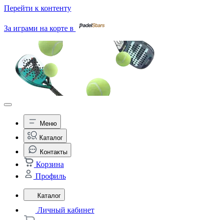
Перейти к контенту
За играми на корте в
Меню
Каталог
Контакты
Корзина
Профиль
Каталог
Личный кабинет