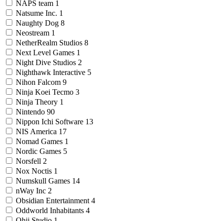
NAPS team
1
Natsume Inc.
1
Naughty Dog
8
Neostream
1
NetherRealm Studios
8
Next Level Games
1
Night Dive Studios
2
Nighthawk Interactive
5
Nihon Falcom
9
Ninja Koei Tecmo
3
Ninja Theory
1
Nintendo
90
Nippon Ichi Software
13
NIS America
17
Nomad Games
1
Nordic Games
5
Norsfell
2
Nox Noctis
1
Numskull Games
14
nWay Inc
2
Obsidian Entertainment
4
Oddworld Inhabitants
4
Ohii Studio
1