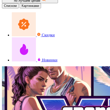
по лучшим ценам
Списком
Картинками
Скидки
Новинки