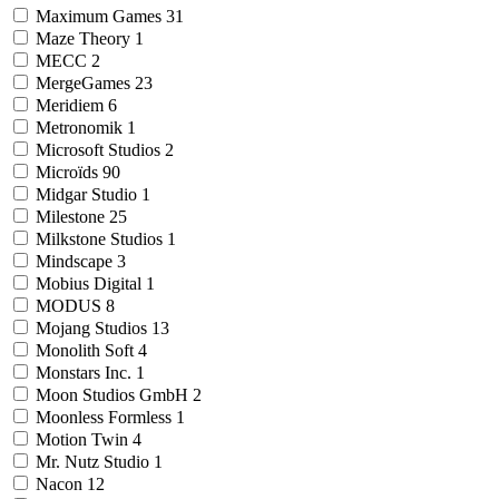
Maximum Games
31
Maze Theory
1
MECC
2
MergeGames
23
Meridiem
6
Metronomik
1
Microsoft Studios
2
Microïds
90
Midgar Studio
1
Milestone
25
Milkstone Studios
1
Mindscape
3
Mobius Digital
1
MODUS
8
Mojang Studios
13
Monolith Soft
4
Monstars Inc.
1
Moon Studios GmbH
2
Moonless Formless
1
Motion Twin
4
Mr. Nutz Studio
1
Nacon
12