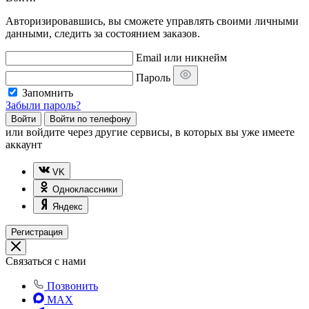
Авторизировавшись, вы сможете управлять своими личными
данными, следить за состоянием заказов.
Email или никнейм
Пароль
Запомнить
Забыли пароль?
Войти
Войти по телефону
или
войдите через другие сервисы, в которых вы уже имеете
аккаунт
VK
Одноклассники
Яндекс
Регистрация
Связаться с нами
Позвонить
MAX