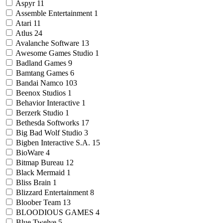
Aspyr
11
Assemble Entertainment
1
Atari
11
Atlus
24
Avalanche Software
13
Awesome Games Studio
1
Badland Games
9
Bamtang Games
6
Bandai Namco
103
Beenox Studios
1
Behavior Interactive
1
Berzerk Studio
1
Bethesda Softworks
17
Big Bad Wolf Studio
3
Bigben Interactive S.A.
15
BioWare
4
Bitmap Bureau
12
Black Mermaid
1
Bliss Brain
1
Blizzard Entertainment
8
Bloober Team
13
BLOODIOUS GAMES
4
Blue Twelve
5