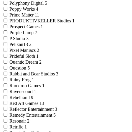
Polyphony Digital
5
Poppy Works
4
Prime Matter
11
PRODUKTIVKELLER Studios
1
Prospect Games
1
Purple Lamp
7
P Studio
3
Pelikan13
2
Pixel Maniacs
2
Prideful Sloth
1
Quantic Dream
2
Question
5
Rabbit and Bear Studios
3
Rainy Frog
1
Raredrop Games
1
Ravenscourt
1
Rebellion
19
Red Art Games
13
Reflector Entertainment
3
Remedy Entertainment
5
Resonair
2
Retrific
1