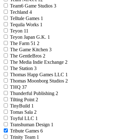
Team6 Game Studios
3
Techland
4
Telltale Games
1
Tequila Works
1
Teyon
11
Teyon Japan G.K.
1
The Farm 51
2
The Game Kitchen
3
The GentleBros
2
The Media Indie Exchange
2
The Station
3
Thomas Happ Games LLC
1
Thomas Moonborg Studios
2
THQ
37
Thunderful Publishing
2
Tilting Point
2
TinyBuild
1
Tomas Sala
2
Toyful LLC
1
Transhuman Design
1
Tribute Games
6
Trinity Team
1