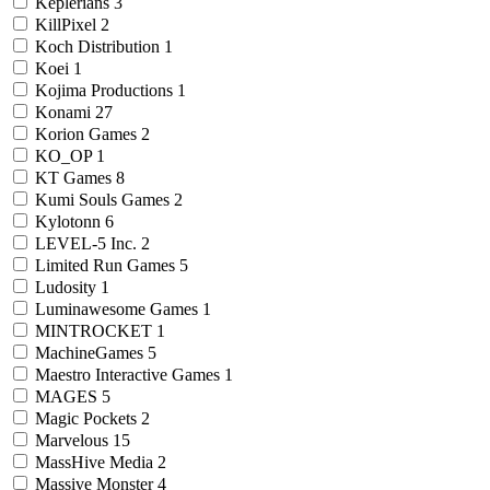
Keplerians
3
KillPixel
2
Koch Distribution
1
Koei
1
Kojima Productions
1
Konami
27
Korion Games
2
KO_OP
1
KT Games
8
Kumi Souls Games
2
Kylotonn
6
LEVEL-5 Inc.
2
Limited Run Games
5
Ludosity
1
Luminawesome Games
1
MINTROCKET
1
MachineGames
5
Maestro Interactive Games
1
MAGES
5
Magic Pockets
2
Marvelous
15
MassHive Media
2
Massive Monster
4