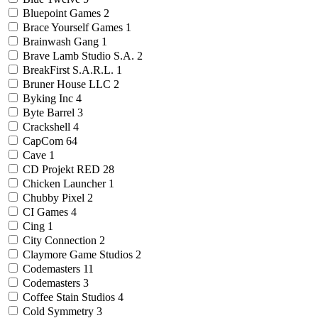
Bluepoint Games
2
Brace Yourself Games
1
Brainwash Gang
1
Brave Lamb Studio S.A.
2
BreakFirst S.A.R.L.
1
Bruner House LLC
2
Byking Inc
4
Byte Barrel
3
Crackshell
4
CapCom
64
Cave
1
CD Projekt RED
28
Chicken Launcher
1
Chubby Pixel
2
CI Games
4
Cing
1
City Connection
2
Claymore Game Studios
2
Codemasters
11
Codemasters
3
Coffee Stain Studios
4
Cold Symmetry
3