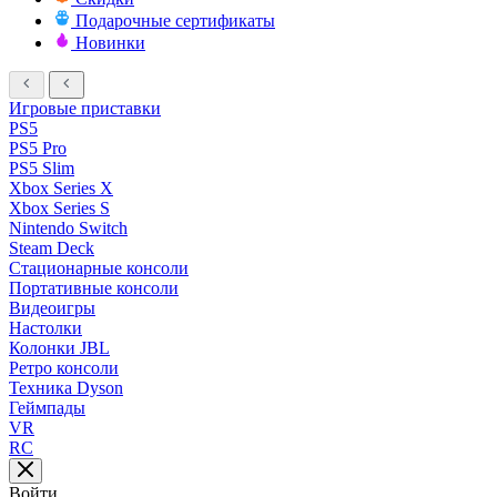
Подарочные сертификаты
Новинки
Игровые приставки
PS5
PS5 Pro
PS5 Slim
Xbox Series X
Xbox Series S
Nintendo Switch
Steam Deck
Стационарные консоли
Портативные консоли
Видеоигры
Настолки
Колонки JBL
Ретро консоли
Техника Dyson
Геймпады
VR
RC
Войти