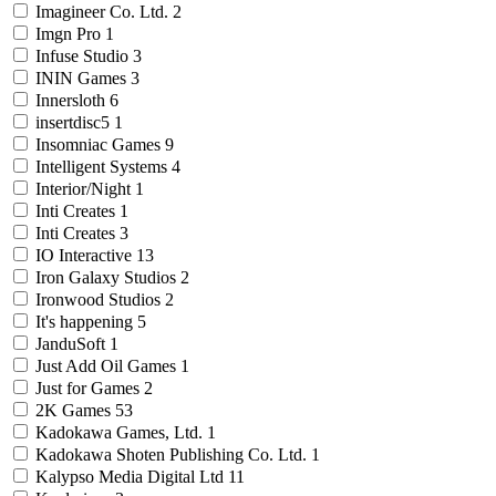
Imagineer Co. Ltd.
2
Imgn Pro
1
Infuse Studio
3
ININ Games
3
Innersloth
6
insertdisc5
1
Insomniac Games
9
Intelligent Systems
4
Interior/Night
1
Inti Creates
1
Inti Creates
3
IO Interactive
13
Iron Galaxy Studios
2
Ironwood Studios
2
It's happening
5
JanduSoft
1
Just Add Oil Games
1
Just for Games
2
2K Games
53
Kadokawa Games, Ltd.
1
Kadokawa Shoten Publishing Co. Ltd.
1
Kalypso Media Digital Ltd
11