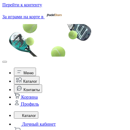
Перейти к контенту
За играми на корте в
Меню
Каталог
Контакты
Корзина
Профиль
Каталог
Личный кабинет