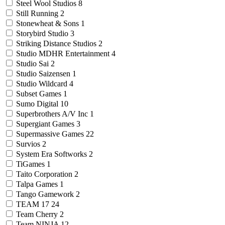
Steel Wool Studios
8
Still Running
2
Stonewheat & Sons
1
Storybird Studio
3
Striking Distance Studios
2
Studio MDHR Entertainment
4
Studio Sai
2
Studio Saizensen
1
Studio Wildcard
4
Subset Games
1
Sumo Digital
10
Superbrothers A/V Inc
1
Supergiant Games
3
Supermassive Games
22
Survios
2
System Era Softworks
2
TiGames
1
Taito Corporation
2
Talpa Games
1
Tango Gamework
2
TEAM 17
24
Team Cherry
2
Team NINJA
12