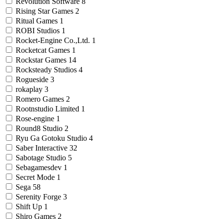
Revolution Software
8
Rising Star Games
2
Ritual Games
1
ROBI Studios
1
Rocket-Engine Co.,Ltd.
1
Rocketcat Games
1
Rockstar Games
14
Rocksteady Studios
4
Rogueside
3
rokaplay
3
Romero Games
2
Rootnstudio Limited
1
Rose-engine
1
Round8 Studio
2
Ryu Ga Gotoku Studio
4
Saber Interactive
32
Sabotage Studio
5
Sebagamesdev
1
Secret Mode
1
Sega
58
Serenity Forge
3
Shift Up
1
Shiro Games
2