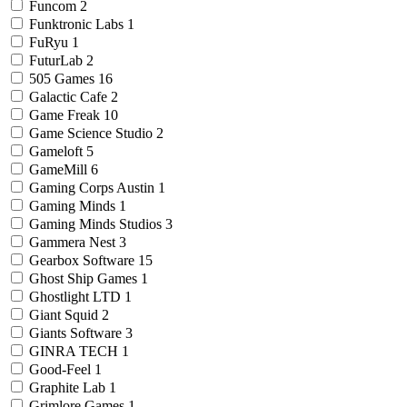
Funcom
2
Funktronic Labs
1
FuRyu
1
FuturLab
2
505 Games
16
Galactic Cafe
2
Game Freak
10
Game Science Studio
2
Gameloft
5
GameMill
6
Gaming Corps Austin
1
Gaming Minds
1
Gaming Minds Studios
3
Gammera Nest
3
Gearbox Software
15
Ghost Ship Games
1
Ghostlight LTD
1
Giant Squid
2
Giants Software
3
GINRA TECH
1
Good-Feel
1
Graphite Lab
1
Grimlore Games
1