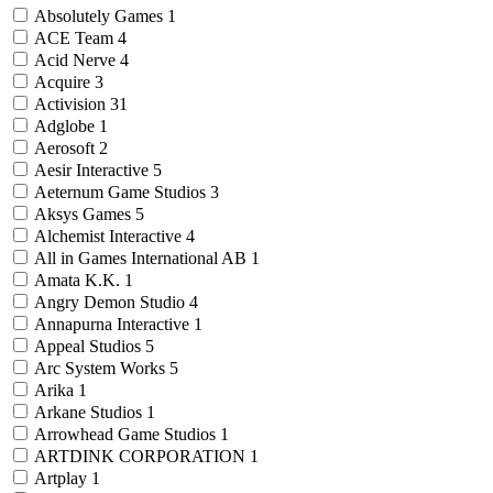
Absolutely Games
1
ACE Team
4
Acid Nerve
4
Acquire
3
Activision
31
Adglobe
1
Aerosoft
2
Aesir Interactive
5
Aeternum Game Studios
3
Aksys Games
5
Alchemist Interactive
4
All in Games International AB
1
Amata K.K.
1
Angry Demon Studio
4
Annapurna Interactive
1
Appeal Studios
5
Arc System Works
5
Arika
1
Arkane Studios
1
Arrowhead Game Studios
1
ARTDINK CORPORATION
1
Artplay
1