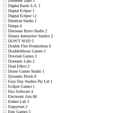
Different Tales
1
Digital Bards S.A.
1
Digital Eclipse
1
Digital Eclipse
12
Dimfrost Studio
1
Dimps
4
Dinosaur Bytes Studio
2
Disney Interactive Studios
2
DON'T NOD
5
Double Fine Productions
6
DoubleMoose Games
1
Dovetail Games
2
Dramatic Labs
2
Dual Effect
2
Dume Games Studio
1
Dynamic Pixels
9
Easy Day Studios Pty Ltd
1
Eclipse Games
1
Eko Software
4
Electronic Arts
88
Ember Lab
3
Empyrean
2
Epic Games
5