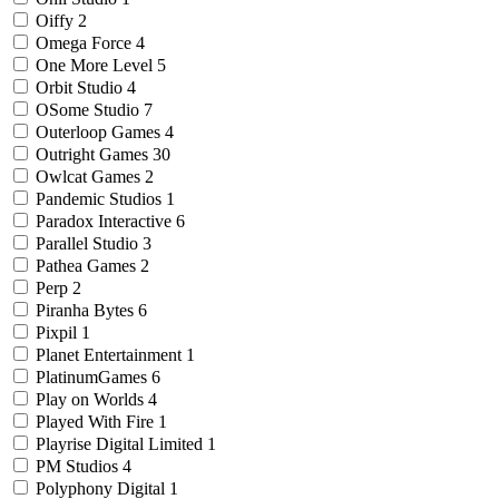
Oiffy
2
Omega Force
4
One More Level
5
Orbit Studio
4
OSome Studio
7
Outerloop Games
4
Outright Games
30
Owlcat Games
2
Pandemic Studios
1
Paradox Interactive
6
Parallel Studio
3
Pathea Games
2
Perp
2
Piranha Bytes
6
Pixpil
1
Planet Entertainment
1
PlatinumGames
6
Play on Worlds
4
Played With Fire
1
Playrise Digital Limited
1
PM Studios
4
Polyphony Digital
1