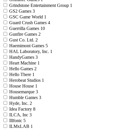
Grindstone Entertainment Group
1
GS2 Games
3
GSC Game World
1
Guard Crush Games
4
Guerrilla Games
10
Gunfire Games
2
Gust Co. Ltd.
2
Haemimont Games
5
HAL Laboratory, Inc.
1
HandyGames
3
Heart Machine
1
Hello Games
2
Hello There
1
Herobeat Studios
1
House House
1
Housemarque
3
Humble Games
3
Hyde, Inc.
2
Idea Factory
8
ILCA, Inc
3
Illfonic
5
ILMxLAB
1