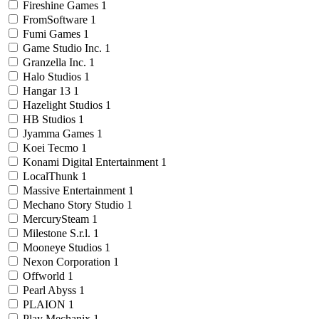
Fireshine Games
1
FromSoftware
1
Fumi Games
1
Game Studio Inc.
1
Granzella Inc.
1
Halo Studios
1
Hangar 13
1
Hazelight Studios
1
HB Studios
1
Jyamma Games
1
Koei Tecmo
1
Konami Digital Entertainment
1
LocalThunk
1
Massive Entertainment
1
Mechano Story Studio
1
MercurySteam
1
Milestone S.r.l.
1
Mooneye Studios
1
Nexon Corporation
1
Offworld
1
Pearl Abyss
1
PLAION
1
Play Mechanix
1