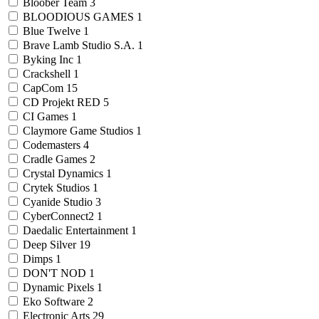
Bloober Team
3
BLOODIOUS GAMES
1
Blue Twelve
1
Brave Lamb Studio S.A.
1
Byking Inc
1
Crackshell
1
CapCom
15
CD Projekt RED
5
CI Games
1
Claymore Game Studios
1
Codemasters
4
Cradle Games
2
Crystal Dynamics
1
Crytek Studios
1
Cyanide Studio
3
CyberConnect2
1
Daedalic Entertainment
1
Deep Silver
19
Dimps
1
DON'T NOD
1
Dynamic Pixels
1
Eko Software
2
Electronic Arts
29