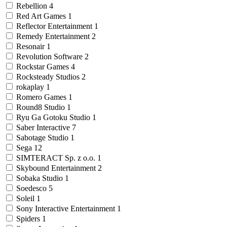
Rebellion
4
Red Art Games
1
Reflector Entertainment
1
Remedy Entertainment
2
Resonair
1
Revolution Software
2
Rockstar Games
4
Rocksteady Studios
2
rokaplay
1
Romero Games
1
Round8 Studio
1
Ryu Ga Gotoku Studio
1
Saber Interactive
7
Sabotage Studio
1
Sega
12
SIMTERACT Sp. z o.o.
1
Skybound Entertainment
2
Sobaka Studio
1
Soedesco
5
Soleil
1
Sony Interactive Entertainment
1
Spiders
1