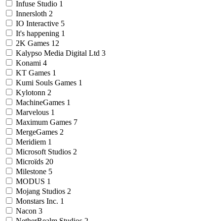
Infuse Studio
1
Innersloth
2
IO Interactive
5
It's happening
1
2K Games
12
Kalypso Media Digital Ltd
3
Konami
4
KT Games
1
Kumi Souls Games
1
Kylotonn
2
MachineGames
1
Marvelous
1
Maximum Games
7
MergeGames
2
Meridiem
1
Microsoft Studios
2
Microïds
20
Milestone
5
MODUS
1
Mojang Studios
2
Monstars Inc.
1
Nacon
3
NetherRealm Studios
2