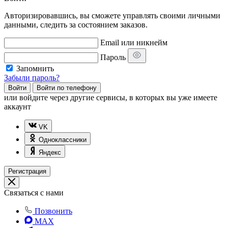
Авторизировавшись, вы сможете управлять своими личными
данными, следить за состоянием заказов.
Email или никнейм
Пароль
Запомнить
Забыли пароль?
Войти
Войти по телефону
или
войдите через другие сервисы, в которых вы уже имеете
аккаунт
VK
Одноклассники
Яндекс
Регистрация
Связаться с нами
Позвонить
MAX