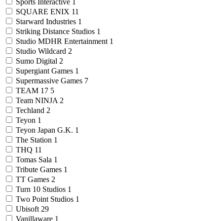
Sports Interactive
1
SQUARE ENIX
11
Starward Industries
1
Striking Distance Studios
1
Studio MDHR Entertainment
1
Studio Wildcard
2
Sumo Digital
2
Supergiant Games
1
Supermassive Games
7
TEAM 17
5
Team NINJA
2
Techland
2
Teyon
1
Teyon Japan G.K.
1
The Station
1
THQ
11
Tomas Sala
1
Tribute Games
1
TT Games
2
Turn 10 Studios
1
Two Point Studios
1
Ubisoft
29
Vanillaware
1