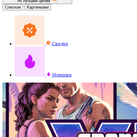
по лучшим ценам
Списком
Картинками
Скидки
Новинки