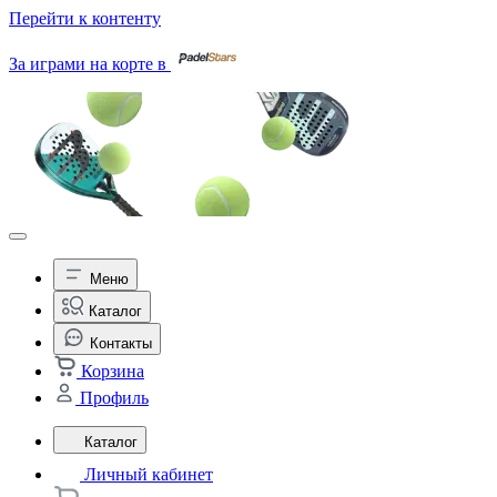
Перейти к контенту
За играми на корте в
Меню
Каталог
Контакты
Корзина
Профиль
Каталог
Личный кабинет