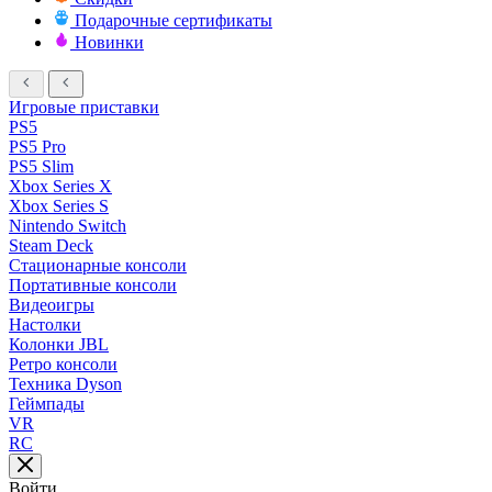
Подарочные сертификаты
Новинки
Игровые приставки
PS5
PS5 Pro
PS5 Slim
Xbox Series X
Xbox Series S
Nintendo Switch
Steam Deck
Стационарные консоли
Портативные консоли
Видеоигры
Настолки
Колонки JBL
Ретро консоли
Техника Dyson
Геймпады
VR
RC
Войти