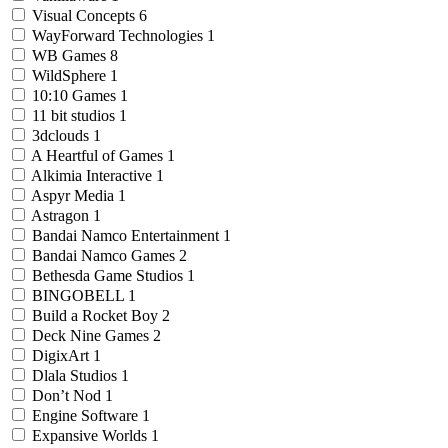
Visual Concepts
6
WayForward Technologies
1
WB Games
8
WildSphere
1
10:10 Games
1
11 bit studios
1
3dclouds
1
A Heartful of Games
1
Alkimia Interactive
1
Aspyr Media
1
Astragon
1
Bandai Namco Entertainment
1
Bandai Namco Games
2
Bethesda Game Studios
1
BINGOBELL
1
Build a Rocket Boy
2
Deck Nine Games
2
DigixArt
1
Dlala Studios
1
Don’t Nod
1
Engine Software
1
Expansive Worlds
1