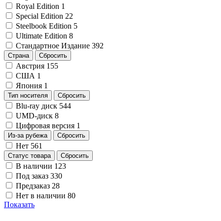
Royal Edition
1
Special Edition
22
Steelbook Edition
5
Ultimate Edition
8
Стандартное Издание
392
Страна
Сбросить
Австрия
155
США
1
Япония
1
Тип носителя
Сбросить
Blu-ray диск
544
UMD-диск
8
Цифровая версия
1
Из-за рубежа
Сбросить
Нет
561
Статус товара
Сбросить
В наличии
123
Под заказ
330
Предзаказ
28
Нет в наличии
80
Показать