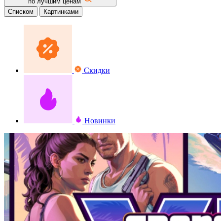
по лучшим ценам
Списком
Картинками
Скидки
Новинки