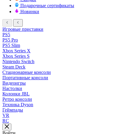
Подарочные сертификаты
Новинки
Игровые приставки
PS5
PS5 Pro
PS5 Slim
Xbox Series X
Xbox Series S
Nintendo Switch
Steam Deck
Стационарные консоли
Портативные консоли
Видеоигры
Настолки
Колонки JBL
Ретро консоли
Техника Dyson
Геймпады
VR
RC
Войти