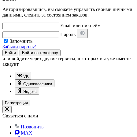
Авторизировавшись, вы сможете управлять своими личными
данными, следить за состоянием заказов.
Email или никнейм
Пароль
Запомнить
Забыли пароль?
Войти
Войти по телефону
или
войдите через другие сервисы, в которых вы уже имеете
аккаунт
VK
Одноклассники
Яндекс
Регистрация
Связаться с нами
Позвонить
MAX