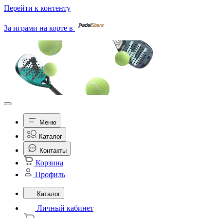
Перейти к контенту
За играми на корте в
Меню
Каталог
Контакты
Корзина
Профиль
Каталог
Личный кабинет