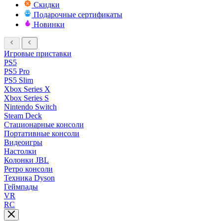
Скидки
Подарочные сертификаты
Новинки
Игровые приставки
PS5
PS5 Pro
PS5 Slim
Xbox Series X
Xbox Series S
Nintendo Switch
Steam Deck
Стационарные консоли
Портативные консоли
Видеоигры
Настолки
Колонки JBL
Ретро консоли
Техника Dyson
Геймпады
VR
RC