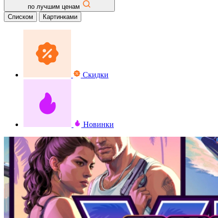
по лучшим ценам
Списком
Картинками
Скидки
Новинки