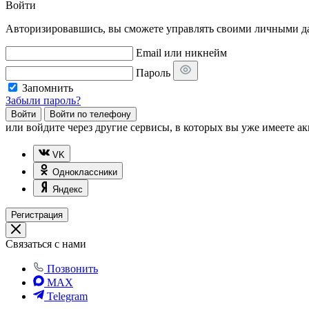
Войти
Авторизировавшись, вы сможете управлять своими личными дан
Email или никнейм
Пароль
Запомнить
Забыли пароль?
Войти
Войти по телефону
или
войдите через другие сервисы, в которых вы уже имеете ак
VK
Одноклассники
Яндекс
Регистрация
Связаться с нами
Позвонить
MAX
Telegram