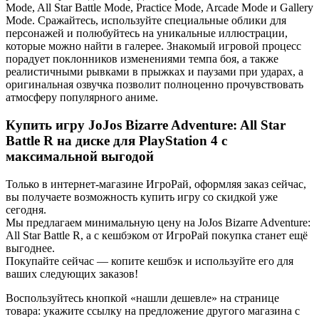
Mode, All Star Battle Mode, Practice Mode, Arcade Mode и Gallery
Mode. Сражайтесь, используйте специальные облики для
персонажей и полюбуйтесь на уникальные иллюстрации,
которые можно найти в галерее. Знакомый игровой процесс
порадует поклонников изменениями темпа боя, а также
реалистичными рывками в прыжках и паузами при ударах, а
оригинальная озвучка позволит полноценно прочувствовать
атмосферу популярного аниме.
Купить игру JoJos Bizarre Adventure: All Star
Battle R на диске для PlayStation 4 с
максимальной выгодой
Только в интернет-магазине ИгроРай, оформляя заказ сейчас,
вы получаете возможность купить игру со скидкой уже
сегодня.
Мы предлагаем минимальную цену на JoJos Bizarre Adventure:
All Star Battle R, а с кешбэком от ИгроРай покупка станет ещё
выгоднее.
Покупайте сейчас — копите кешбэк и используйте его для
ваших следующих заказов!
Воспользуйтесь кнопкой «нашли дешевле» на странице
товара: укажите ссылку на предложение другого магазина с