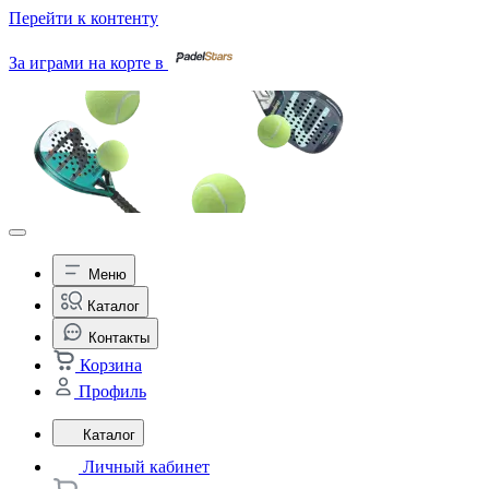
Перейти к контенту
За играми на корте в
Меню
Каталог
Контакты
Корзина
Профиль
Каталог
Личный кабинет