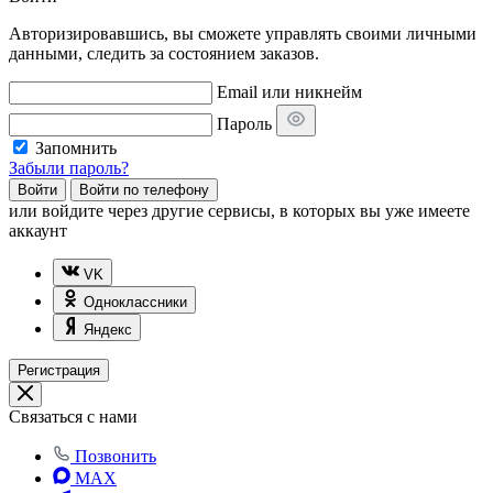
Авторизировавшись, вы сможете управлять своими личными
данными, следить за состоянием заказов.
Email или никнейм
Пароль
Запомнить
Забыли пароль?
Войти
Войти по телефону
или
войдите через другие сервисы, в которых вы уже имеете
аккаунт
VK
Одноклассники
Яндекс
Регистрация
Связаться с нами
Позвонить
MAX