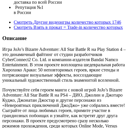
доставка по всей России
Репутация №1
в России
Смотреть
Другие видеоигры
количество которых
1746
Смотреть
Взять в прокат = Trade-in
количество которых
Описание
Игра JoJo’s Bizarre Adventure: All Star Battle R на Play Station 4 –
это динамичный файтинг от студии разработчиков
CyberConnect2 Co. Ltd. и компании-издателя Bandai Namco
Entertainment. В этом проекте воплощена шедевральная работа
Хирохико Араки: 50 неповторимых героев, яркие стенды и
потрясающие визуальные эффекты, воссоздающие
уникальный художественный стиль знаменитой вселенной.
Почувствуйте себя героем манги с новой игрой JoJo’s Bizarre
Adventure: All Star Battle R на PS4 – ДИО, Джолин и Джотаро
Куджо, Джонатан Джостар и другие персонажи из
«Невероятных приключений ДжоДжо» уже собрались вместе!
Сыграйте от лица любимых героев, примите участие в
грандиозных побоищах и узнайте, как встретят друг друга
персонажи. В проекте предусмотрено сразу несколько
режимов прохождения, среди которых Online Mode, Versus