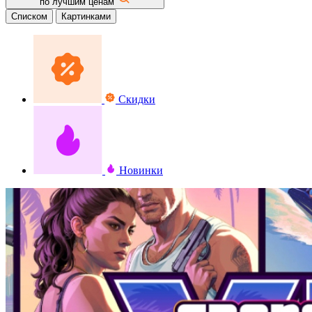
по лучшим ценам
Списком
Картинками
Скидки
Новинки