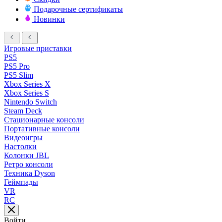
Подарочные сертификаты
Новинки
Игровые приставки
PS5
PS5 Pro
PS5 Slim
Xbox Series X
Xbox Series S
Nintendo Switch
Steam Deck
Стационарные консоли
Портативные консоли
Видеоигры
Настолки
Колонки JBL
Ретро консоли
Техника Dyson
Геймпады
VR
RC
Войти