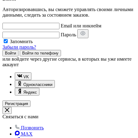
Авторизировавшись, вы сможете управлять своими личными
данными, следить за состоянием заказов.
Email или никнейм
Пароль
Запомнить
Забыли пароль?
Войти
Войти по телефону
или
войдите через другие сервисы, в которых вы уже имеете
аккаунт
VK
Одноклассники
Яндекс
Регистрация
Связаться с нами
Позвонить
MAX