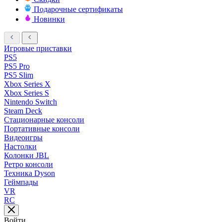
Подарочные сертификаты
Новинки
Игровые приставки
PS5
PS5 Pro
PS5 Slim
Xbox Series X
Xbox Series S
Nintendo Switch
Steam Deck
Стационарные консоли
Портативные консоли
Видеоигры
Настолки
Колонки JBL
Ретро консоли
Техника Dyson
Геймпады
VR
RC
Войти