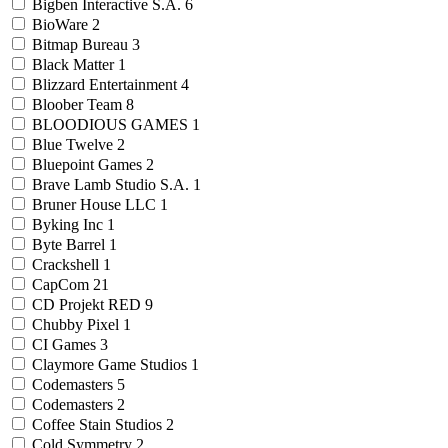
Bigben Interactive S.A.
6
BioWare
2
Bitmap Bureau
3
Black Matter
1
Blizzard Entertainment
4
Bloober Team
8
BLOODIOUS GAMES
1
Blue Twelve
2
Bluepoint Games
2
Brave Lamb Studio S.A.
1
Bruner House LLC
1
Byking Inc
1
Byte Barrel
1
Crackshell
1
CapCom
21
CD Projekt RED
9
Chubby Pixel
1
CI Games
3
Claymore Game Studios
1
Codemasters
5
Codemasters
2
Coffee Stain Studios
2
Cold Symmetry
2