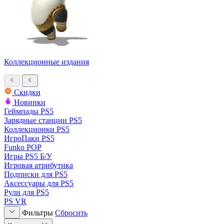
Коллекционные издания
Скидки
Новинки
Геймпады PS5
Зарядные станции PS5
Коллекционки PS5
ИгроПаки PS5
Funko POP
Игры PS5 Б/У
Игровая атрибутика
Подписки для PS5
Аксессуары для PS5
Рули для PS5
PS VR
Фильтры
Сбросить