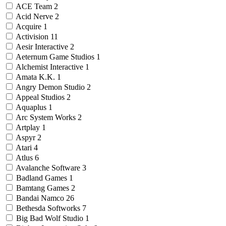
ACE Team
2
Acid Nerve
2
Acquire
1
Activision
11
Aesir Interactive
2
Aeternum Game Studios
1
Alchemist Interactive
1
Amata K.K.
1
Angry Demon Studio
2
Appeal Studios
2
Aquaplus
1
Arc System Works
2
Artplay
1
Aspyr
2
Atari
4
Atlus
6
Avalanche Software
3
Badland Games
1
Bamtang Games
2
Bandai Namco
26
Bethesda Softworks
7
Big Bad Wolf Studio
1