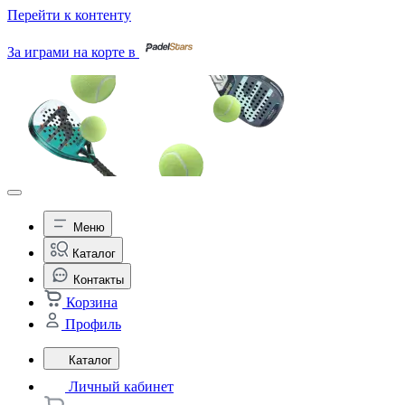
Перейти к контенту
За играми на корте в
Меню
Каталог
Контакты
Корзина
Профиль
Каталог
Личный кабинет