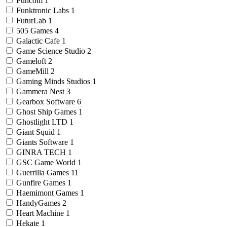
Funcom
1
Funktronic Labs
1
FuturLab
1
505 Games
4
Galactic Cafe
1
Game Science Studio
2
Gameloft
2
GameMill
2
Gaming Minds Studios
1
Gammera Nest
3
Gearbox Software
6
Ghost Ship Games
1
Ghostlight LTD
1
Giant Squid
1
Giants Software
1
GINRA TECH
1
GSC Game World
1
Guerrilla Games
11
Gunfire Games
1
Haemimont Games
1
HandyGames
2
Heart Machine
1
Hekate
1