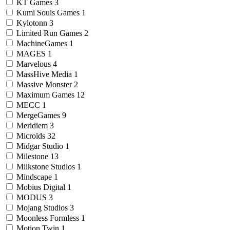
KT Games
3
Kumi Souls Games
1
Kylotonn
3
Limited Run Games
2
MachineGames
1
MAGES
1
Marvelous
4
MassHive Media
1
Massive Monster
2
Maximum Games
12
MECC
1
MergeGames
9
Meridiem
3
Microïds
32
Midgar Studio
1
Milestone
13
Milkstone Studios
1
Mindscape
1
Mobius Digital
1
MODUS
3
Mojang Studios
3
Moonless Formless
1
Motion Twin
1