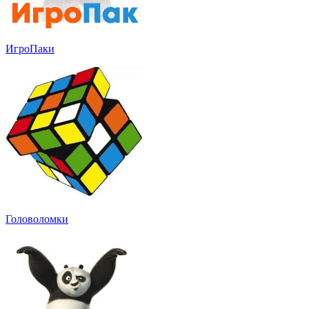
ИгроПаки
Головоломки