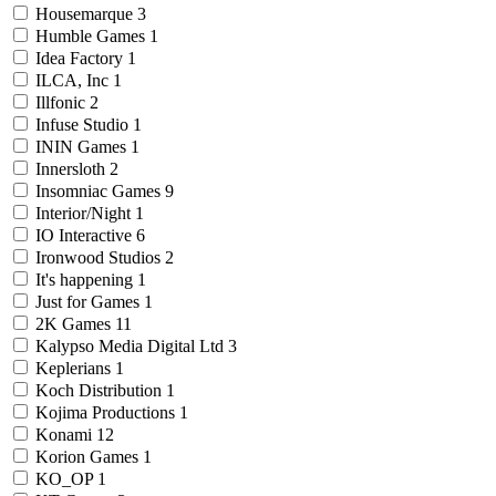
Housemarque
3
Humble Games
1
Idea Factory
1
ILCA, Inc
1
Illfonic
2
Infuse Studio
1
ININ Games
1
Innersloth
2
Insomniac Games
9
Interior/Night
1
IO Interactive
6
Ironwood Studios
2
It's happening
1
Just for Games
1
2K Games
11
Kalypso Media Digital Ltd
3
Keplerians
1
Koch Distribution
1
Kojima Productions
1
Konami
12
Korion Games
1
KO_OP
1