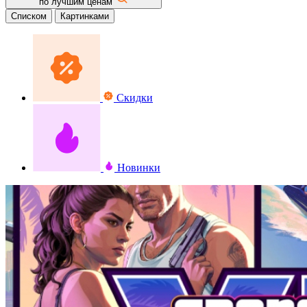
по лучшим ценам
Списком
Картинками
Скидки
Новинки