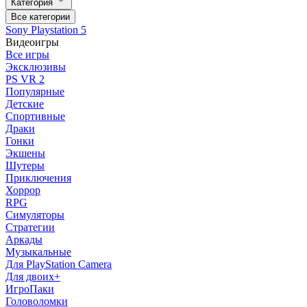
Категория
Все категории
Sony Playstation 5
Видеоигры
Все игры
Эксклюзивы
PS VR 2
Популярные
Детские
Спортивные
Драки
Гонки
Экшены
Шутеры
Приключения
Хоррор
RPG
Симуляторы
Стратегии
Аркады
Музыкальные
Для PlayStation Camera
Для двоих+
ИгроПаки
Головоломки