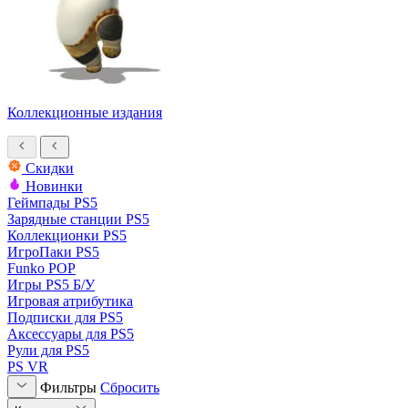
Коллекционные издания
Скидки
Новинки
Геймпады PS5
Зарядные станции PS5
Коллекционки PS5
ИгроПаки PS5
Funko POP
Игры PS5 Б/У
Игровая атрибутика
Подписки для PS5
Аксессуары для PS5
Рули для PS5
PS VR
Фильтры
Сбросить