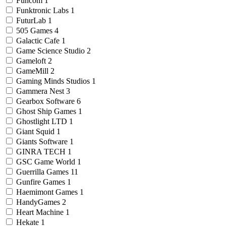
Funcom
1
Funktronic Labs
1
FuturLab
1
505 Games
4
Galactic Cafe
1
Game Science Studio
2
Gameloft
2
GameMill
2
Gaming Minds Studios
1
Gammera Nest
3
Gearbox Software
6
Ghost Ship Games
1
Ghostlight LTD
1
Giant Squid
1
Giants Software
1
GINRA TECH
1
GSC Game World
1
Guerrilla Games
11
Gunfire Games
1
Haemimont Games
1
HandyGames
2
Heart Machine
1
Hekate
1