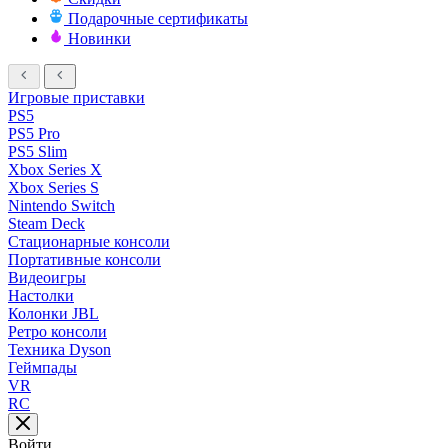
Подарочные сертификаты
Новинки
Игровые приставки
PS5
PS5 Pro
PS5 Slim
Xbox Series X
Xbox Series S
Nintendo Switch
Steam Deck
Стационарные консоли
Портативные консоли
Видеоигры
Настолки
Колонки JBL
Ретро консоли
Техника Dyson
Геймпады
VR
RC
Войти