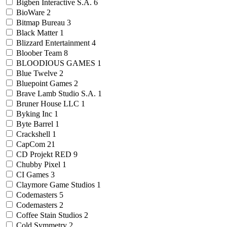
Bigben Interactive S.A.
6
BioWare
2
Bitmap Bureau
3
Black Matter
1
Blizzard Entertainment
4
Bloober Team
8
BLOODIOUS GAMES
1
Blue Twelve
2
Bluepoint Games
2
Brave Lamb Studio S.A.
1
Bruner House LLC
1
Byking Inc
1
Byte Barrel
1
Crackshell
1
CapCom
21
CD Projekt RED
9
Chubby Pixel
1
CI Games
3
Claymore Game Studios
1
Codemasters
5
Codemasters
2
Coffee Stain Studios
2
Cold Symmetry
2