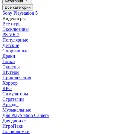
Категория
Все категории
Sony Playstation 5
Видеоигры
Все игры
Эксклюзивы
PS VR 2
Популярные
Детские
Спортивные
Драки
Гонки
Экшены
Шутеры
Приключения
Хоррор
RPG
Симуляторы
Стратегии
Аркады
Музыкальные
Для PlayStation Camera
Для двоих+
ИгроПаки
Головоломки