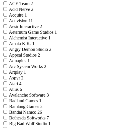
ACE Team
2
Acid Nerve
2
Acquire
1
Activision
11
Aesir Interactive
2
Aeternum Game Studios
1
Alchemist Interactive
1
Amata K.K.
1
Angry Demon Studio
2
Appeal Studios
2
Aquaplus
1
Arc System Works
2
Artplay
1
Aspyr
2
Atari
4
Atlus
6
Avalanche Software
3
Badland Games
1
Bamtang Games
2
Bandai Namco
26
Bethesda Softworks
7
Big Bad Wolf Studio
1