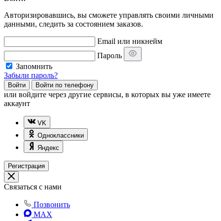
Авторизировавшись, вы сможете управлять своими личными
данными, следить за состоянием заказов.
Email или никнейм
Пароль
Запомнить
Забыли пароль?
Войти
Войти по телефону
или
войдите через другие сервисы, в которых вы уже имеете
аккаунт
VK
Одноклассники
Яндекс
Регистрация
Связаться с нами
Позвонить
MAX