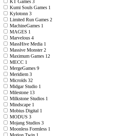
KT Games
3
Kumi Souls Games
1
Kylotonn
3
Limited Run Games
2
MachineGames
1
MAGES
1
Marvelous
4
MassHive Media
1
Massive Monster
2
Maximum Games
12
MECC
1
MergeGames
9
Meridiem
3
Microïds
32
Midgar Studio
1
Milestone
13
Milkstone Studios
1
Mindscape
1
Mobius Digital
1
MODUS
3
Mojang Studios
3
Moonless Formless
1
Motion Twin
1