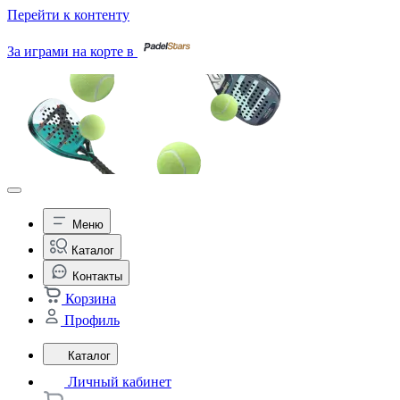
Перейти к контенту
За играми на корте в
Меню
Каталог
Контакты
Корзина
Профиль
Каталог
Личный кабинет