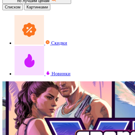
по лучшим ценам
Списком
Картинками
Скидки
Новинки