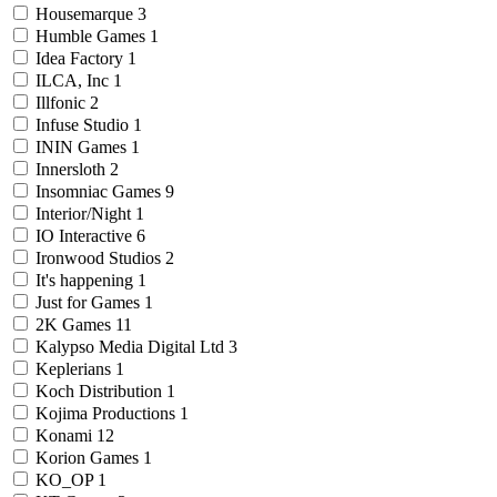
Housemarque
3
Humble Games
1
Idea Factory
1
ILCA, Inc
1
Illfonic
2
Infuse Studio
1
ININ Games
1
Innersloth
2
Insomniac Games
9
Interior/Night
1
IO Interactive
6
Ironwood Studios
2
It's happening
1
Just for Games
1
2K Games
11
Kalypso Media Digital Ltd
3
Keplerians
1
Koch Distribution
1
Kojima Productions
1
Konami
12
Korion Games
1
KO_OP
1