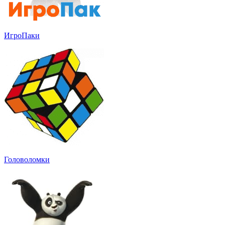
ИгроПаки
Головоломки