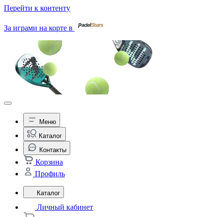
Перейти к контенту
За играми на корте в
Меню
Каталог
Контакты
Корзина
Профиль
Каталог
Личный кабинет