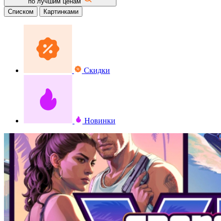
по лучшим ценам
Списком
Картинками
Скидки
Новинки