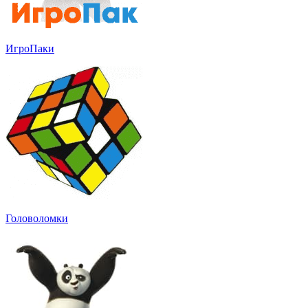
ИгроПаки
Головоломки