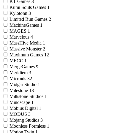
KT Games
3
Kumi Souls Games
1
Kylotonn
3
Limited Run Games
2
MachineGames
1
MAGES
1
Marvelous
4
MassHive Media
1
Massive Monster
2
Maximum Games
12
MECC
1
MergeGames
9
Meridiem
3
Microïds
32
Midgar Studio
1
Milestone
13
Milkstone Studios
1
Mindscape
1
Mobius Digital
1
MODUS
3
Mojang Studios
3
Moonless Formless
1
Motion Twin
1