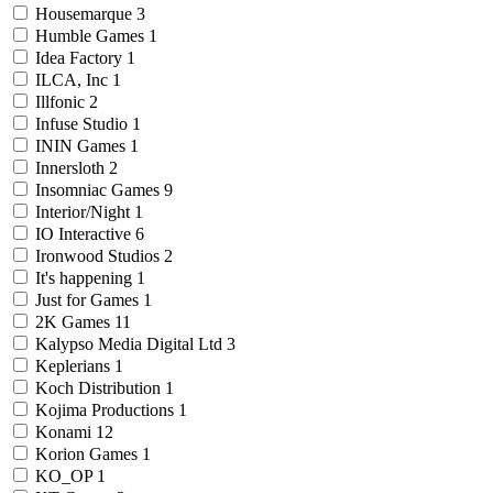
Housemarque
3
Humble Games
1
Idea Factory
1
ILCA, Inc
1
Illfonic
2
Infuse Studio
1
ININ Games
1
Innersloth
2
Insomniac Games
9
Interior/Night
1
IO Interactive
6
Ironwood Studios
2
It's happening
1
Just for Games
1
2K Games
11
Kalypso Media Digital Ltd
3
Keplerians
1
Koch Distribution
1
Kojima Productions
1
Konami
12
Korion Games
1
KO_OP
1