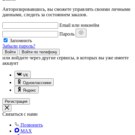
Авторизировавшись, вы сможете управлять своими личными
данными, следить за состоянием заказов.
Email или никнейм
Пароль
Запомнить
Забыли пароль?
Войти
Войти по телефону
или
войдите через другие сервисы, в которых вы уже имеете
аккаунт
VK
Одноклассники
Яндекс
Регистрация
Связаться с нами
Позвонить
MAX