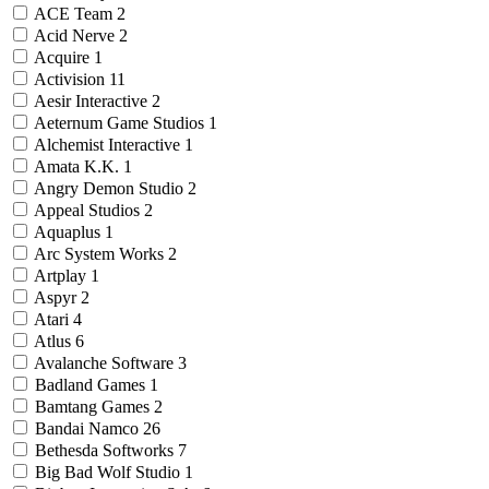
ACE Team
2
Acid Nerve
2
Acquire
1
Activision
11
Aesir Interactive
2
Aeternum Game Studios
1
Alchemist Interactive
1
Amata K.K.
1
Angry Demon Studio
2
Appeal Studios
2
Aquaplus
1
Arc System Works
2
Artplay
1
Aspyr
2
Atari
4
Atlus
6
Avalanche Software
3
Badland Games
1
Bamtang Games
2
Bandai Namco
26
Bethesda Softworks
7
Big Bad Wolf Studio
1