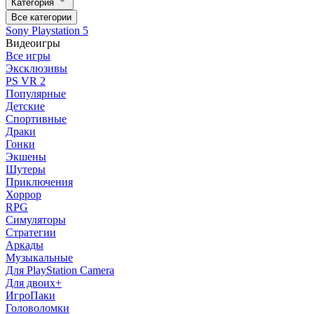
Категория
Все категории
Sony Playstation 5
Видеоигры
Все игры
Эксклюзивы
PS VR 2
Популярные
Детские
Спортивные
Драки
Гонки
Экшены
Шутеры
Приключения
Хоррор
RPG
Симуляторы
Стратегии
Аркады
Музыкальные
Для PlayStation Camera
Для двоих+
ИгроПаки
Головоломки