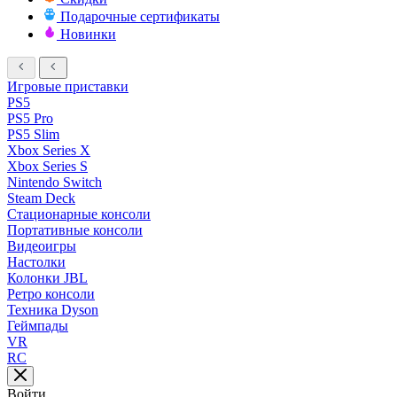
Подарочные сертификаты
Новинки
Игровые приставки
PS5
PS5 Pro
PS5 Slim
Xbox Series X
Xbox Series S
Nintendo Switch
Steam Deck
Стационарные консоли
Портативные консоли
Видеоигры
Настолки
Колонки JBL
Ретро консоли
Техника Dyson
Геймпады
VR
RC
Войти