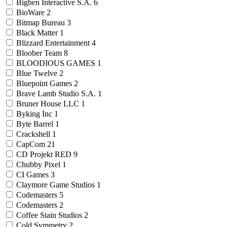
Bigben Interactive S.A.
6
BioWare
2
Bitmap Bureau
3
Black Matter
1
Blizzard Entertainment
4
Bloober Team
8
BLOODIOUS GAMES
1
Blue Twelve
2
Bluepoint Games
2
Brave Lamb Studio S.A.
1
Bruner House LLC
1
Byking Inc
1
Byte Barrel
1
Crackshell
1
CapCom
21
CD Projekt RED
9
Chubby Pixel
1
CI Games
3
Claymore Game Studios
1
Codemasters
5
Codemasters
2
Coffee Stain Studios
2
Cold Symmetry
2