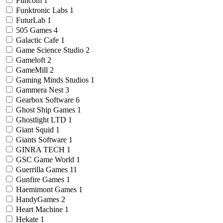
Funcom
1
Funktronic Labs
1
FuturLab
1
505 Games
4
Galactic Cafe
1
Game Science Studio
2
Gameloft
2
GameMill
2
Gaming Minds Studios
1
Gammera Nest
3
Gearbox Software
6
Ghost Ship Games
1
Ghostlight LTD
1
Giant Squid
1
Giants Software
1
GINRA TECH
1
GSC Game World
1
Guerrilla Games
11
Gunfire Games
1
Haemimont Games
1
HandyGames
2
Heart Machine
1
Hekate
1