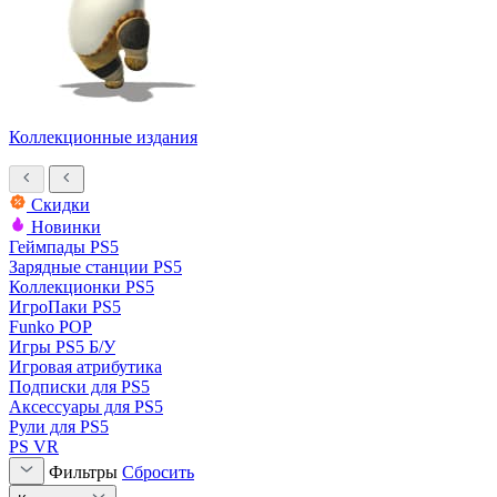
Коллекционные издания
Скидки
Новинки
Геймпады PS5
Зарядные станции PS5
Коллекционки PS5
ИгроПаки PS5
Funko POP
Игры PS5 Б/У
Игровая атрибутика
Подписки для PS5
Аксессуары для PS5
Рули для PS5
PS VR
Фильтры
Сбросить