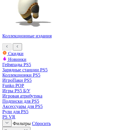
Коллекционные издания
Скидки
Новинки
Геймпады PS5
Зарядные станции PS5
Коллекционки PS5
ИгроПаки PS5
Funko POP
Игры PS5 Б/У
Игровая атрибутика
Подписки для PS5
Аксессуары для PS5
Рули для PS5
PS VR
Фильтры
Сбросить