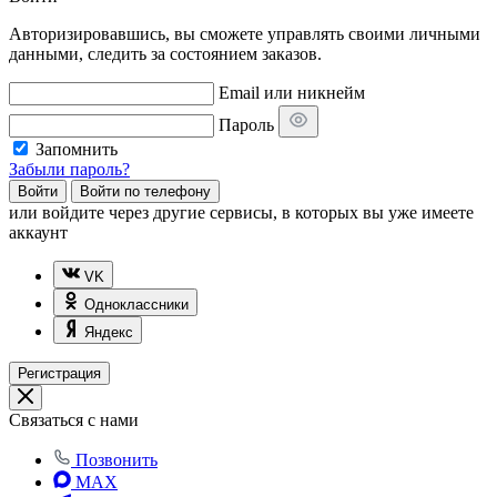
Авторизировавшись, вы сможете управлять своими личными
данными, следить за состоянием заказов.
Email или никнейм
Пароль
Запомнить
Забыли пароль?
Войти
Войти по телефону
или
войдите через другие сервисы, в которых вы уже имеете
аккаунт
VK
Одноклассники
Яндекс
Регистрация
Связаться с нами
Позвонить
MAX