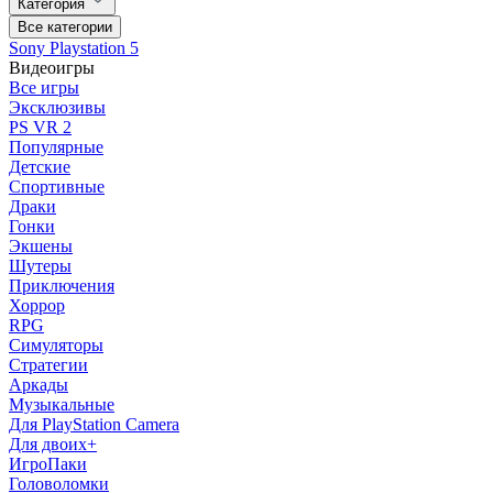
Категория
Все категории
Sony Playstation 5
Видеоигры
Все игры
Эксклюзивы
PS VR 2
Популярные
Детские
Спортивные
Драки
Гонки
Экшены
Шутеры
Приключения
Хоррор
RPG
Симуляторы
Стратегии
Аркады
Музыкальные
Для PlayStation Camera
Для двоих+
ИгроПаки
Головоломки