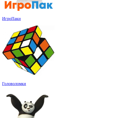
ИгроПаки
Головоломки