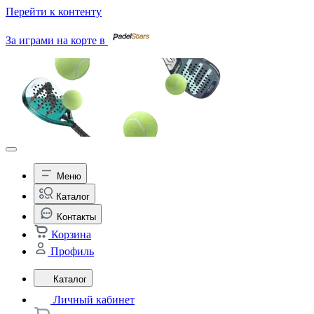
Перейти к контенту
За играми на корте в
Меню
Каталог
Контакты
Корзина
Профиль
Каталог
Личный кабинет