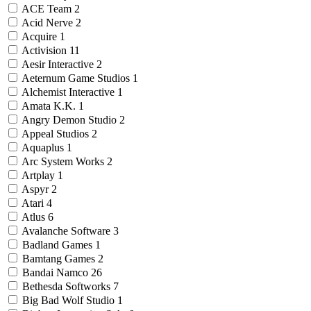
ACE Team
2
Acid Nerve
2
Acquire
1
Activision
11
Aesir Interactive
2
Aeternum Game Studios
1
Alchemist Interactive
1
Amata K.K.
1
Angry Demon Studio
2
Appeal Studios
2
Aquaplus
1
Arc System Works
2
Artplay
1
Aspyr
2
Atari
4
Atlus
6
Avalanche Software
3
Badland Games
1
Bamtang Games
2
Bandai Namco
26
Bethesda Softworks
7
Big Bad Wolf Studio
1