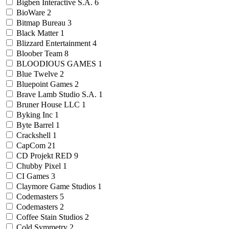
Bigben Interactive S.A.
6
BioWare
2
Bitmap Bureau
3
Black Matter
1
Blizzard Entertainment
4
Bloober Team
8
BLOODIOUS GAMES
1
Blue Twelve
2
Bluepoint Games
2
Brave Lamb Studio S.A.
1
Bruner House LLC
1
Byking Inc
1
Byte Barrel
1
Crackshell
1
CapCom
21
CD Projekt RED
9
Chubby Pixel
1
CI Games
3
Claymore Game Studios
1
Codemasters
5
Codemasters
2
Coffee Stain Studios
2
Cold Symmetry
2