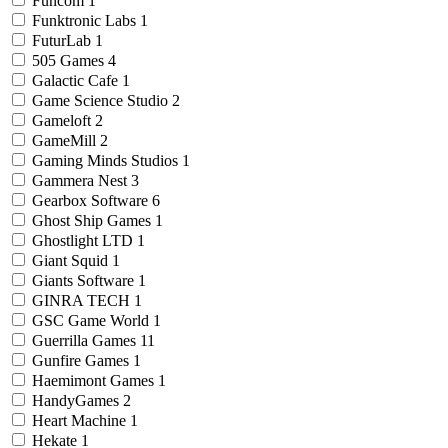
Funcom
1
Funktronic Labs
1
FuturLab
1
505 Games
4
Galactic Cafe
1
Game Science Studio
2
Gameloft
2
GameMill
2
Gaming Minds Studios
1
Gammera Nest
3
Gearbox Software
6
Ghost Ship Games
1
Ghostlight LTD
1
Giant Squid
1
Giants Software
1
GINRA TECH
1
GSC Game World
1
Guerrilla Games
11
Gunfire Games
1
Haemimont Games
1
HandyGames
2
Heart Machine
1
Hekate
1