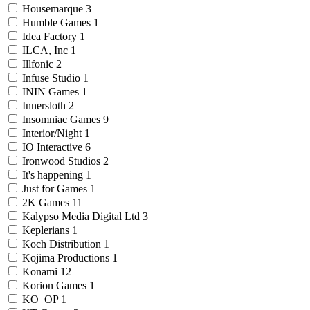
Housemarque
3
Humble Games
1
Idea Factory
1
ILCA, Inc
1
Illfonic
2
Infuse Studio
1
ININ Games
1
Innersloth
2
Insomniac Games
9
Interior/Night
1
IO Interactive
6
Ironwood Studios
2
It's happening
1
Just for Games
1
2K Games
11
Kalypso Media Digital Ltd
3
Keplerians
1
Koch Distribution
1
Kojima Productions
1
Konami
12
Korion Games
1
KO_OP
1