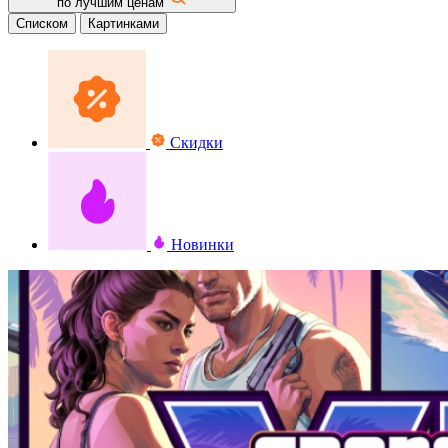
по лучшим ценам
Списком
Картинками
Скидки
Новинки