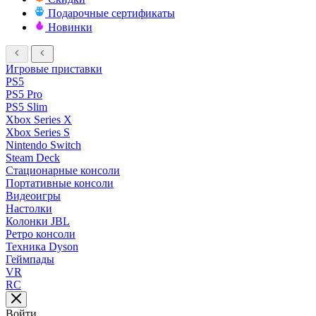
Подарочные сертификаты
Новинки
Игровые приставки
PS5
PS5 Pro
PS5 Slim
Xbox Series X
Xbox Series S
Nintendo Switch
Steam Deck
Стационарные консоли
Портативные консоли
Видеоигры
Настолки
Колонки JBL
Ретро консоли
Техника Dyson
Геймпады
VR
RC
Войти