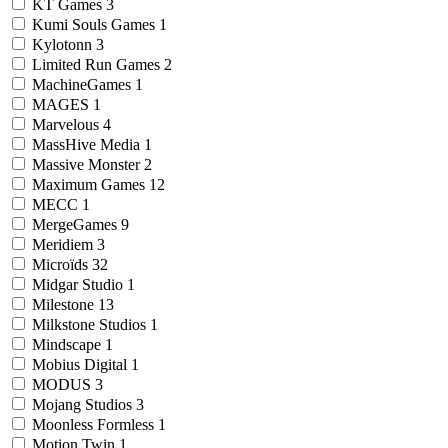
KT Games
3
Kumi Souls Games
1
Kylotonn
3
Limited Run Games
2
MachineGames
1
MAGES
1
Marvelous
4
MassHive Media
1
Massive Monster
2
Maximum Games
12
MECC
1
MergeGames
9
Meridiem
3
Microïds
32
Midgar Studio
1
Milestone
13
Milkstone Studios
1
Mindscape
1
Mobius Digital
1
MODUS
3
Mojang Studios
3
Moonless Formless
1
Motion Twin
1