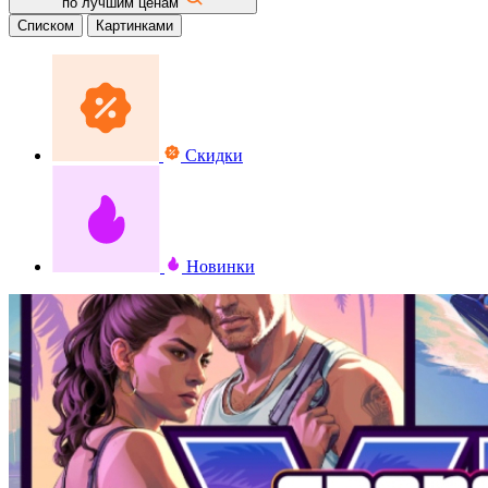
по лучшим ценам
Списком
Картинками
Скидки
Новинки