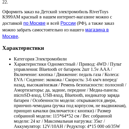
22.
Оформить заказ на Детский электромобиль RiverToys
K999AM красный в нашем интернет-магазине можно с
по Москве
России
доставкой
и всей
(РФ), а также заказ
магазина в
можно забрать самостоятельно из нашего
Москве
.
Характеристики
Категория
Электромобили
Характеристики
Одноместный / Привод: 4WD / Пульт
управления: Bluetooth от батареек 2шт 1.5v AAA /
Включение: кнопка / Движение: педаль газа / Колеса:
EVA / Сидение: экокожа / Скорость: 3-6 км/ч вперед/
назад, высокая/низкая / Ремень безопасности: полосной /
Амортизаторы: да, задние, передние / Медиа-панель:
microSD-вход, USB-вход, Bluetooth, индикатор заряда
батареи / Особенности модели: открываются двери,
принчип-чемодана (ручка под корпусом, не выдвижная),
принцип качалки (включается с кнопки) / Размер
собранной модели: 115*64*52 см / Вес собранной
модели: 24 кг / Максимальная нагрузка: 35кг /
Аккумулятор: 12V/10АН / Редуктор: 4*15 000 об/35W