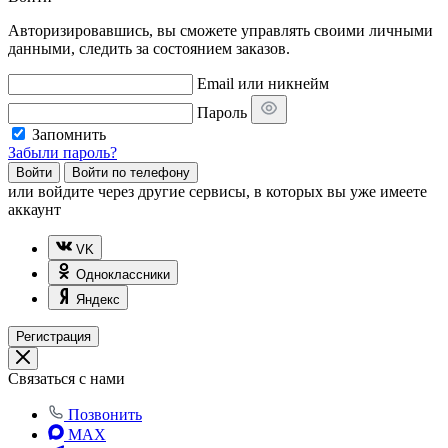
Авторизировавшись, вы сможете управлять своими личными
данными, следить за состоянием заказов.
Email или никнейм
Пароль
Запомнить
Забыли пароль?
Войти
Войти по телефону
или
войдите через другие сервисы, в которых вы уже имеете
аккаунт
VK
Одноклассники
Яндекс
Регистрация
Связаться с нами
Позвонить
MAX