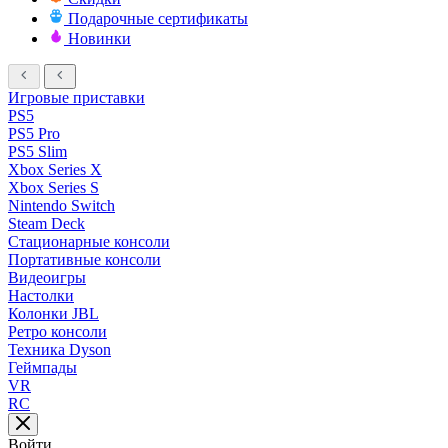
Подарочные сертификаты
Новинки
Игровые приставки
PS5
PS5 Pro
PS5 Slim
Xbox Series X
Xbox Series S
Nintendo Switch
Steam Deck
Стационарные консоли
Портативные консоли
Видеоигры
Настолки
Колонки JBL
Ретро консоли
Техника Dyson
Геймпады
VR
RC
Войти