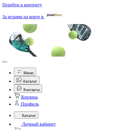
Перейти к контенту
За играми на корте в
Меню
Каталог
Контакты
Корзина
Профиль
Каталог
Личный кабинет