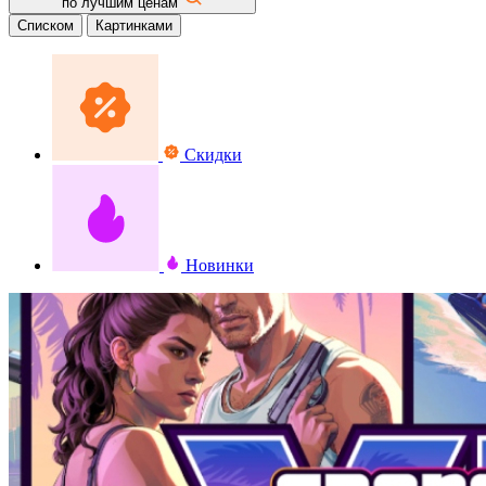
по лучшим ценам
Списком
Картинками
Скидки
Новинки