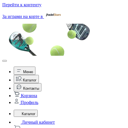
Перейти к контенту
За играми на корте в
Меню
Каталог
Контакты
Корзина
Профиль
Каталог
Личный кабинет