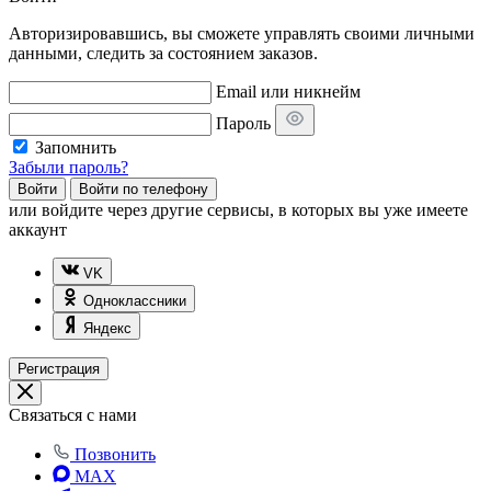
Авторизировавшись, вы сможете управлять своими личными
данными, следить за состоянием заказов.
Email или никнейм
Пароль
Запомнить
Забыли пароль?
Войти
Войти по телефону
или
войдите через другие сервисы, в которых вы уже имеете
аккаунт
VK
Одноклассники
Яндекс
Регистрация
Связаться с нами
Позвонить
MAX