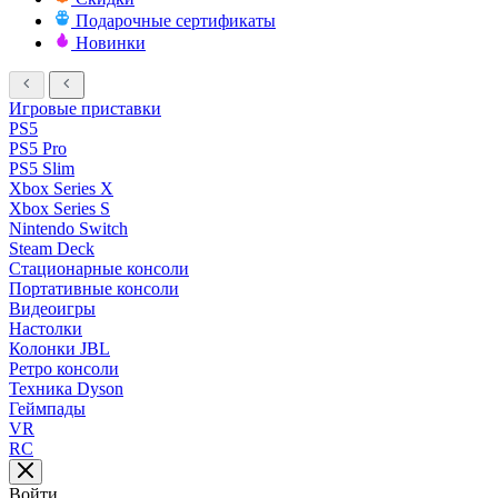
Подарочные сертификаты
Новинки
Игровые приставки
PS5
PS5 Pro
PS5 Slim
Xbox Series X
Xbox Series S
Nintendo Switch
Steam Deck
Стационарные консоли
Портативные консоли
Видеоигры
Настолки
Колонки JBL
Ретро консоли
Техника Dyson
Геймпады
VR
RC
Войти