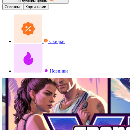
по лучшим ценам
Списком
Картинками
Скидки
Новинки