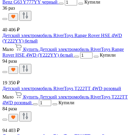
Benz G63 Y777YY черный
Купили
36 раз
40 406 ₽
Детский электромобиль RiverToys Range Rover HSE 4WD
(Y222YY) белый
Мало
Купить Детский электромобиль RiverToys Range
Rover HSE 4WD (Y222YY) белый
Купили
94 раза
19 350 ₽
Детский электромобиль RiverToys T222TT 4WD розовый
Мало
Купить Детский электромобиль RiverToys T222TT
4WD розовый
Купили
84 раза
94 403 ₽