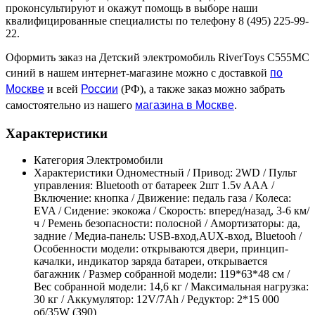
проконсультируют и окажут помощь в выборе наши
квалифицированные специалисты по телефону 8 (495) 225-99-
22.
Оформить заказ на Детский электромобиль RiverToys C555MC
по
синий в нашем интернет-магазине можно с доставкой
Москве
России
и всей
(РФ), а также заказ можно забрать
магазина в Москве
самостоятельно из нашего
.
Характеристики
Категория
Электромобили
Характеристики
Одноместный / Привод: 2WD / Пульт
управления: Bluetooth от батареек 2шт 1.5v AAА /
Включение: кнопка / Движение: педаль газа / Колеса:
EVA / Сидение: экокожа / Скорость: вперед/назад, 3-6 км/
ч / Ремень безопасности: полосной / Амортизаторы: да,
задние / Медиа-панель: USB-вход,AUX-вход, Bluetooh /
Особенности модели: открываются двери, принцип-
качалки, индикатор заряда батареи, открывается
багажник / Размер собранной модели: 119*63*48 см /
Вес собранной модели: 14,6 кг / Максимальная нагрузка:
30 кг / Аккумулятор: 12V/7Ah / Редуктор: 2*15 000
об/35W (390)