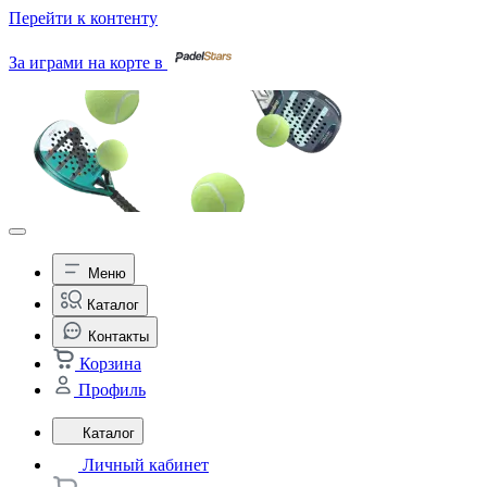
Перейти к контенту
За играми на корте в
Меню
Каталог
Контакты
Корзина
Профиль
Каталог
Личный кабинет