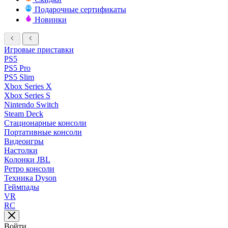
Подарочные сертификаты
Новинки
Игровые приставки
PS5
PS5 Pro
PS5 Slim
Xbox Series X
Xbox Series S
Nintendo Switch
Steam Deck
Стационарные консоли
Портативные консоли
Видеоигры
Настолки
Колонки JBL
Ретро консоли
Техника Dyson
Геймпады
VR
RC
Войти