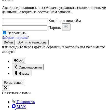
Авторизировавшись, вы сможете управлять своими личными
данными, следить за состоянием заказов.
Email или никнейм
Пароль
Запомнить
Забыли пароль?
Войти
Войти по телефону
или
войдите через другие сервисы, в которых вы уже имеете
аккаунт
VK
Одноклассники
Яндекс
Регистрация
Связаться с нами
Позвонить
MAX