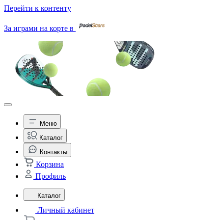
Перейти к контенту
За играми на корте в
Меню
Каталог
Контакты
Корзина
Профиль
Каталог
Личный кабинет