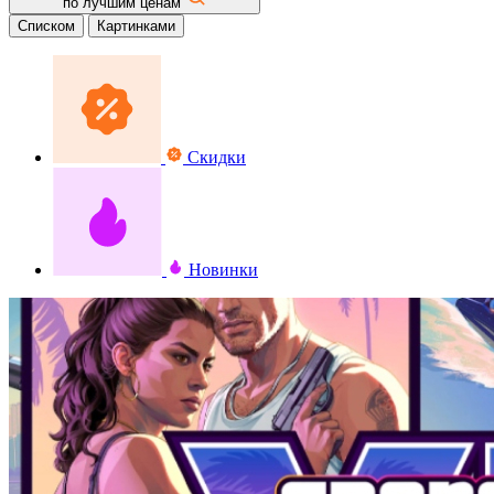
по лучшим ценам
Списком
Картинками
Скидки
Новинки