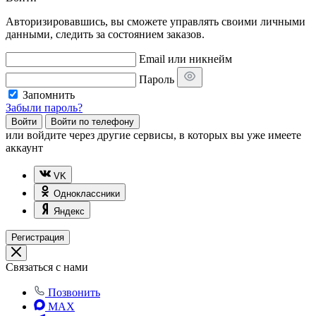
Авторизировавшись, вы сможете управлять своими личными
данными, следить за состоянием заказов.
Email или никнейм
Пароль
Запомнить
Забыли пароль?
Войти
Войти по телефону
или
войдите через другие сервисы, в которых вы уже имеете
аккаунт
VK
Одноклассники
Яндекс
Регистрация
Связаться с нами
Позвонить
MAX