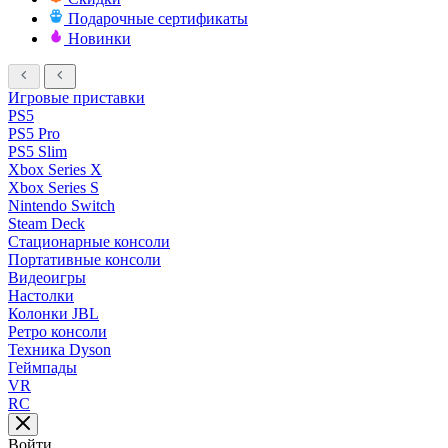
Подарочные сертификаты
Новинки
Игровые приставки
PS5
PS5 Pro
PS5 Slim
Xbox Series X
Xbox Series S
Nintendo Switch
Steam Deck
Стационарные консоли
Портативные консоли
Видеоигры
Настолки
Колонки JBL
Ретро консоли
Техника Dyson
Геймпады
VR
RC
Войти