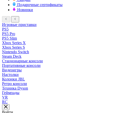
Подарочные сертификаты
Новинки
Игровые приставки
PS5
PS5 Pro
PS5 Slim
Xbox Series X
Xbox Series S
Nintendo Switch
Steam Deck
Стационарные консоли
Портативные консоли
Видеоигры
Настолки
Колонки JBL
Ретро консоли
Техника Dyson
Геймпады
VR
RC
Войти