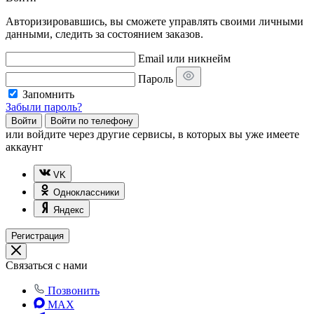
Авторизировавшись, вы сможете управлять своими личными
данными, следить за состоянием заказов.
Email или никнейм
Пароль
Запомнить
Забыли пароль?
Войти
Войти по телефону
или
войдите через другие сервисы, в которых вы уже имеете
аккаунт
VK
Одноклассники
Яндекс
Регистрация
Связаться с нами
Позвонить
MAX