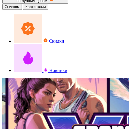
по лучшим ценам
Списком
Картинками
Скидки
Новинки