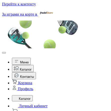
Перейти к контенту
За играми на корте в
Меню
Каталог
Контакты
Корзина
Профиль
Каталог
Личный кабинет