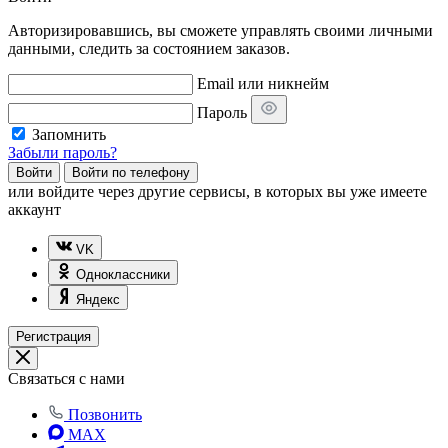
Авторизировавшись, вы сможете управлять своими личными
данными, следить за состоянием заказов.
Email или никнейм
Пароль
Запомнить
Забыли пароль?
Войти
Войти по телефону
или
войдите через другие сервисы, в которых вы уже имеете
аккаунт
VK
Одноклассники
Яндекс
Регистрация
Связаться с нами
Позвонить
MAX