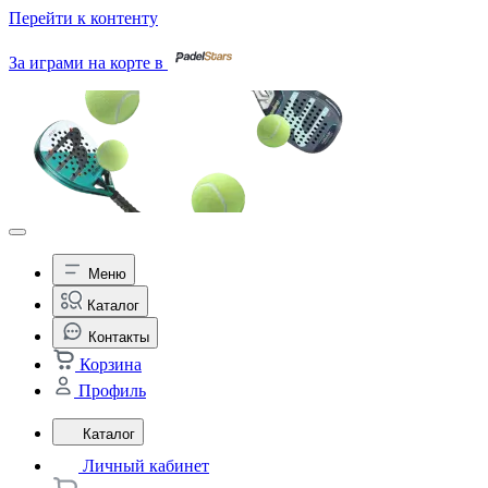
Перейти к контенту
За играми на корте в
Меню
Каталог
Контакты
Корзина
Профиль
Каталог
Личный кабинет