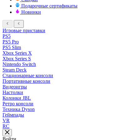
Подарочные сертификаты
Новинки
Игровые приставки
PS5
PS5 Pro
PS5 Slim
Xbox Series X
Xbox Series S
Nintendo Switch
Steam Deck
Стационарные консоли
Портативные консоли
Видеоигры
Настолки
Колонки JBL
Ретро консоли
Техника Dyson
Геймпады
VR
RC
Войти