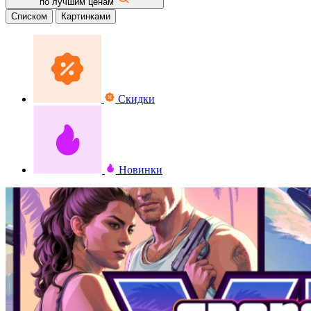
по лучшим ценам
Списком
Картинками
Скидки
Новинки