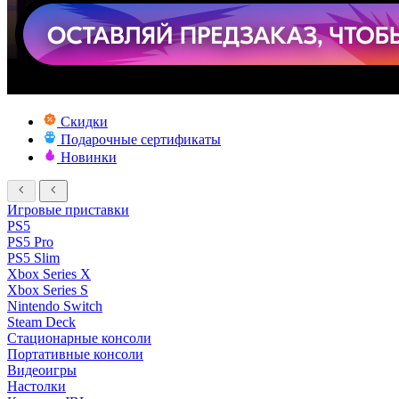
Скидки
Подарочные сертификаты
Новинки
Игровые приставки
PS5
PS5 Pro
PS5 Slim
Xbox Series X
Xbox Series S
Nintendo Switch
Steam Deck
Стационарные консоли
Портативные консоли
Видеоигры
Настолки