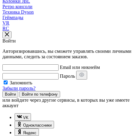
Колонки JBL
Ретро консоли
Техника Dyson
Геймпады
VR
RC
Войти
Авторизировавшись, вы сможете управлять своими личными
данными, следить за состоянием заказов.
Email или никнейм
Пароль
Запомнить
Забыли пароль?
Войти
Войти по телефону
или
войдите через другие сервисы, в которых вы уже имеете
аккаунт
VK
Одноклассники
Яндекс