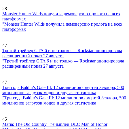
28
Monster Hunter Wilds получила демоверсию пролога на всех
платформах
"Monster Hunter Wilds получила демоверсию пролога на всех
платформах
47
Третий трейлер GTA 6 и не только — Rockstar анонсировала
расширенный показ 27 августа
"Третий трейлер GTA 6 и не только — Rockstar анонсировала
расширенный показ 27 августа
47
Три года Baldur's Gate III: 12 миллионов смертей Зевлора, 500
миллионов загрузок модов и другая статистика
"Три года Baldur's Gate III: 12 миллионов смертей Зевлора, 500
миллионов загрузок модов и другая статистика
45
Mafia: The Old Country - геймплей DLC Man of Honor