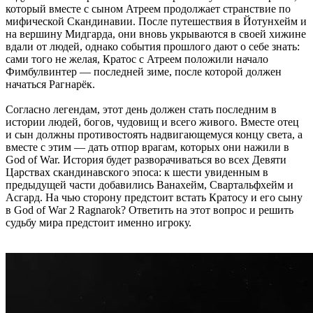
который вместе с сыном Атреем продолжает странствие по
мифической Скандинавии. После путешествия в Йотунхейм и
на вершину Мидгарда, они вновь укрываются в своей хижине
вдали от людей, однако события прошлого дают о себе знать:
сами того не желая, Кратос с Атреем положили начало
Фимбулвинтер — последней зиме, после которой должен
начаться Рагнарёк.
Согласно легендам, этот день должен стать последним в
истории людей, богов, чудовищ и всего живого. Вместе отец
и сын должны противостоять надвигающемуся концу света, а
вместе с этим — дать отпор врагам, которых они нажили в
God of War. История будет разворачиваться во всех Девяти
Царствах скандинавского эпоса: к шести увиденным в
предыдущей части добавились Ванахейм, Свартальфхейм и
Асгард. На чью сторону предстоит встать Кратосу и его сыну
в God of War 2 Ragnarok? Ответить на этот вопрос и решить
судьбу мира предстоит именно игроку.