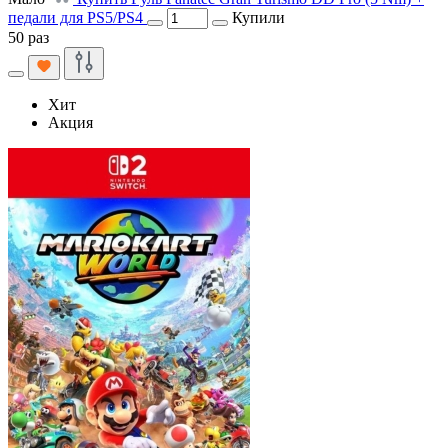
педали для PS5/PS4
Купили
50 раз
Хит
Акция