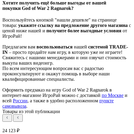
Хотите получить ещё больше выгоды от вашей
покупки God of War 2 Ragnarok?
Воспользуйтесь кнопкой "нашли дешевле" на странице
товара:
укажите ссылку на
предложение другого м
агазин
а
с
ценой ниже нашей и
получите более выгодные условия
от
ИгроРай!
Предлагаем вам
воспользоваться
нашей
системой TRADE-
IN
– просто продайте нам игру, в которую уже не играете!
Свяжитесь с нашими менеджерами и они озвучат стоимость
выкупа ваших видеоигр.
По всем интересующим вопросам вас с радостью
проконсультируют и окажут помощь в выборе наши
квалифицированные специалисты.
Оформить предзаказ на игру God of War 2 Ragnarok в
интернет-магазине ИгроРай можно с доставкой
по Москве
и
всей
России
, а также в удобно расположенном
пункте
самовывоза
.
Товары из этой публикации
24 123 ₽