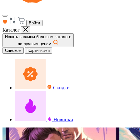
Войти
Каталог
Искать в самом большом каталоге
по лучшим ценам
Списком
Картинками
Скидки
Новинки