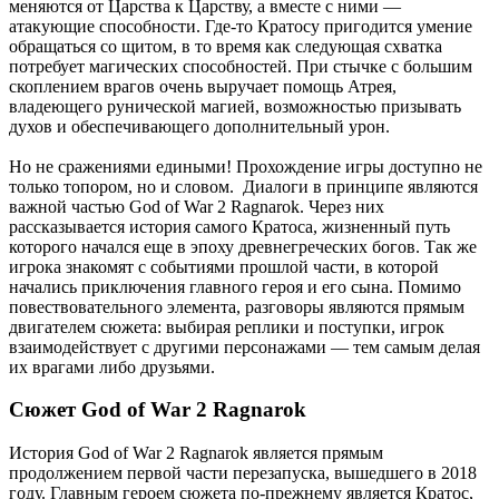
меняются от Царства к Царству, а вместе с ними —
атакующие способности. Где-то Кратосу пригодится умение
обращаться со щитом, в то время как следующая схватка
потребует магических способностей. При стычке с большим
скоплением врагов очень выручает помощь Атрея,
владеющего рунической магией, возможностью призывать
духов и обеспечивающего дополнительный урон.
Но не сражениями едиными! Прохождение игры доступно не
только топором, но и словом. Диалоги в принципе являются
важной частью God of War 2 Ragnarok. Через них
рассказывается история самого Кратоса, жизненный путь
которого начался еще в эпоху древнегреческих богов. Так же
игрока знакомят с событиями прошлой части, в которой
начались приключения главного героя и его сына. Помимо
повествовательного элемента, разговоры являются прямым
двигателем сюжета: выбирая реплики и поступки, игрок
взаимодействует с другими персонажами — тем самым делая
их врагами либо друзьями.
Сюжет God of War 2 Ragnarok
История God of War 2 Ragnarok является прямым
продолжением первой части перезапуска, вышедшего в 2018
году. Главным героем сюжета по-прежнему является Кратос,