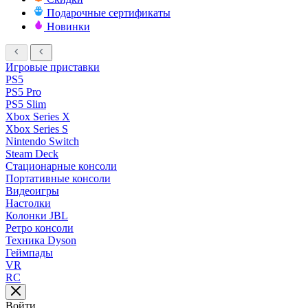
Подарочные сертификаты
Новинки
Игровые приставки
PS5
PS5 Pro
PS5 Slim
Xbox Series X
Xbox Series S
Nintendo Switch
Steam Deck
Стационарные консоли
Портативные консоли
Видеоигры
Настолки
Колонки JBL
Ретро консоли
Техника Dyson
Геймпады
VR
RC
Войти