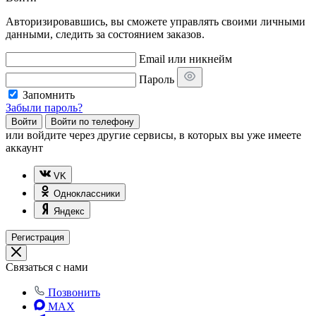
Авторизировавшись, вы сможете управлять своими личными
данными, следить за состоянием заказов.
Email или никнейм
Пароль
Запомнить
Забыли пароль?
Войти
Войти по телефону
или
войдите через другие сервисы, в которых вы уже имеете
аккаунт
VK
Одноклассники
Яндекс
Регистрация
Связаться с нами
Позвонить
MAX