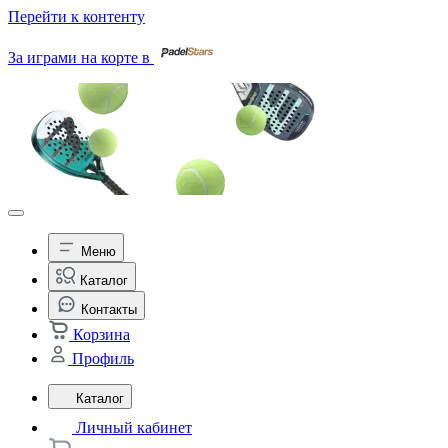
Перейти к контенту
За играми на корте в
Меню
Каталог
Контакты
Корзина
Профиль
Каталог
Личный кабинет