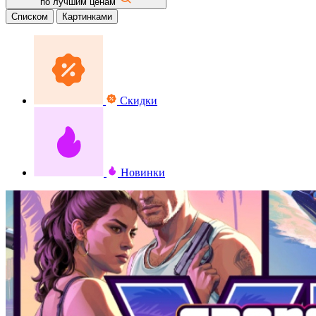
по лучшим ценам
Списком
Картинками
Скидки
Новинки