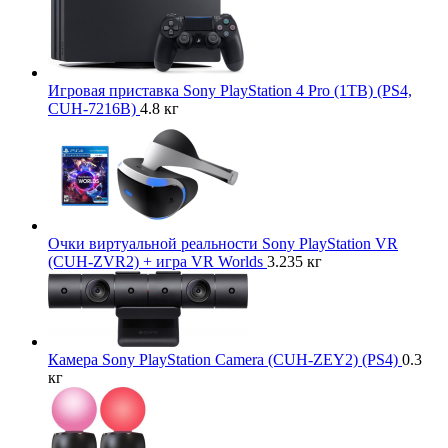
Игровая приставка Sony PlayStation 4 Pro (1TB) (PS4,
CUH-7216B)
4.8 кг
Очки виртуальной реальности Sony PlayStation VR
(CUH-ZVR2) + игра VR Worlds
3.235 кг
Камера Sony PlayStation Camera (CUH-ZEY2) (PS4)
0.3
кг