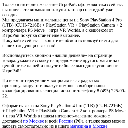
Только в интернет-магазине ИгроРай, оформляя заказ сейчас,
вы получаете возможность купить товар со скидкой уже
сегодня.
Мы предлагаем минимальные цены на Sony PlayStation 4 Pro
(1TB) (CUH-7216B) + PlayStation VR + PlayStation Camera + 2
контроллера PS Move + игра VR Worlds, а с кешбэком от
ИгроРай покупка станет ещё выгоднее.
Покупайте сейчас — копите кешбэк и используйте его для
ваших следующих заказов!
Воспользуйтесь кнопкой «нашли дешевле» на странице
товара: укажите ссылку на предложение другого магазина с
ценой ниже нашей и получите более выгодные условия от
ИгроРай!
По всем интересующим вопросам вас с радостью
проконсультируют и окажут помощь в выборе наши
квалифицированные специалисты по телефону 8 (495) 225-99-
22.
Оформить заказ на Sony PlayStation 4 Pro (1TB) (CUH-7216B)
+ PlayStation VR + PlayStation Camera + 2 контроллера PS Move
+ игра VR Worlds в нашем интернет-магазине можно с
доставкой
по Москве
и всей
России
(РФ), а также заказ можно
забрать самостоятельно из нашего
магазина в Москве
.