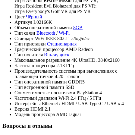
Игра Asrtobot Rescue Mission для PS VR;
Игра Resident Evil Biohazard для PS VR;
Игра Everybody's Golf VR для PS VR
Цвет
Чёрный
Артикул
L02166K
Объем оперативной памяти
8GB
Тип связи
Bluetooth
/
Wi-Fi
Стандарт WiFi
IEEE 802.11 a/b/g/n/ac
Тип приставки
Стационарная
Графический процессор
AMD Radeon
Тип носителя
Blu-ray диск
Максимальное разрешение
4K UltraHD, 3840x2160
Частота процессора
2.13 ГГц
Производительность системы при вычислениях с
плавающей точкой
4.20 Тфлопс
Тип оперативной памяти
GDDR5
Тип встроенной памяти
SSD
Совместимость с носителями
PlayStation 4
Частотный диапазон Wi-Fi
2.4 ГГц / 5 ГГц
Интерфейсы
Ethernet / HDMI / USB Type-C / USB x 4
Версия HDMI
2.1
Модель процессора
AMD Jaguar
Вопросы и отзывы