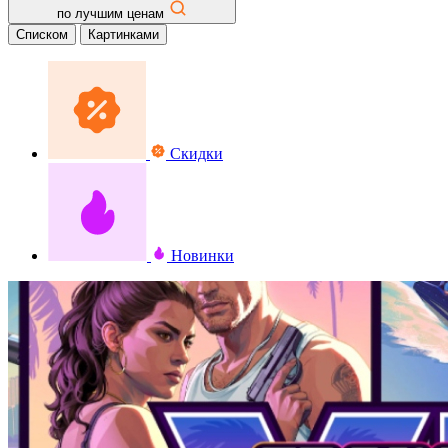
по лучшим ценам
Списком
Картинками
Скидки
Новинки