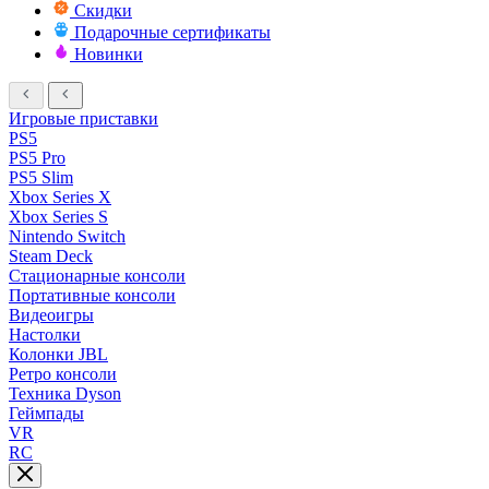
Скидки
Подарочные сертификаты
Новинки
Игровые приставки
PS5
PS5 Pro
PS5 Slim
Xbox Series X
Xbox Series S
Nintendo Switch
Steam Deck
Стационарные консоли
Портативные консоли
Видеоигры
Настолки
Колонки JBL
Ретро консоли
Техника Dyson
Геймпады
VR
RC