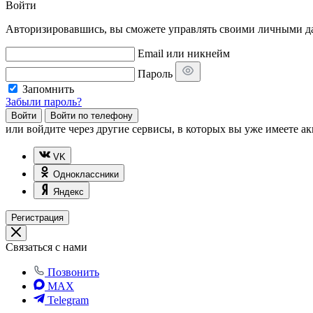
Войти
Авторизировавшись, вы сможете управлять своими личными дан
Email или никнейм
Пароль
Запомнить
Забыли пароль?
Войти
Войти по телефону
или
войдите через другие сервисы, в которых вы уже имеете ак
VK
Одноклассники
Яндекс
Регистрация
Связаться с нами
Позвонить
MAX
Telegram