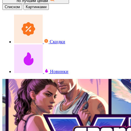
по лучшим ценам
Списком
Картинками
Скидки
Новинки