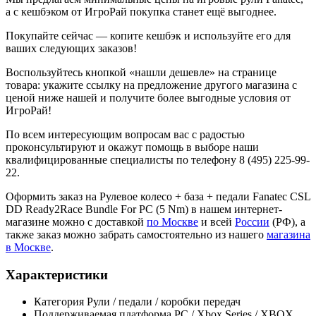
а с кешбэком от ИгроРай покупка станет ещё выгоднее.
Покупайте сейчас — копите кешбэк и используйте его для
ваших следующих заказов!
Воспользуйтесь кнопкой «нашли дешевле» на странице
товара: укажите ссылку на предложение другого магазина с
ценой ниже нашей и получите более выгодные условия от
ИгроРай!
По всем интересующим вопросам вас с радостью
проконсультируют и окажут помощь в выборе наши
квалифицированные специалисты по телефону 8 (495) 225-99-
22.
Оформить заказ на Рулевое колесо + база + педали Fanatec CSL
DD Ready2Race Bundle For PC (5 Nm) в нашем интернет-
магазине можно с доставкой
по Москве
и всей
России
(РФ), а
также заказ можно забрать самостоятельно из нашего
магазина
в Москве
.
Характеристики
Категория
Рули / педали / коробки передач
Поддерживаемая платформа
PC / Xbox Series / XBOX