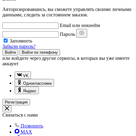
Авторизировавшись, вы сможете управлять своими личными
данными, следить за состоянием заказов.
Email или никнейм
Пароль
Запомнить
Забыли пароль?
Войти
Войти по телефону
или
войдите через другие сервисы, в которых вы уже имеете
аккаунт
VK
Одноклассники
Яндекс
Регистрация
Связаться с нами
Позвонить
MAX