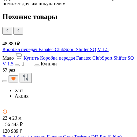
поможет другим покупателям.
Похожие товары
48 889 ₽
Коробка передач Fanatec ClubSport Shifter SQ V 1.5
Мало
Купить Коробка передач Fanatec ClubSport Shifter SQ
V 1.5
Купили
57 раз
Хит
Акция
22 ч 23 м
- 56 443 ₽
120 989 ₽
Руль + база + педали Fanatec Gran Turismo DD Pro (8 Nm)