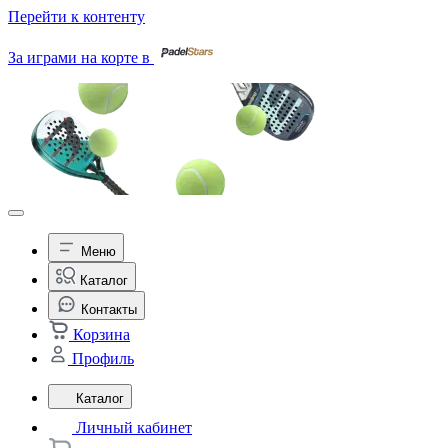
Перейти к контенту
За играми на корте в
Меню
Каталог
Контакты
Корзина
Профиль
Каталог
Личный кабинет