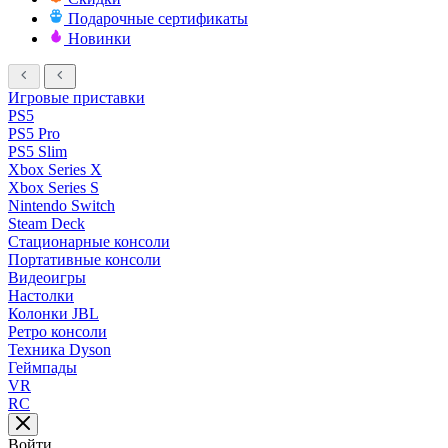
Подарочные сертификаты
Новинки
Игровые приставки
PS5
PS5 Pro
PS5 Slim
Xbox Series X
Xbox Series S
Nintendo Switch
Steam Deck
Стационарные консоли
Портативные консоли
Видеоигры
Настолки
Колонки JBL
Ретро консоли
Техника Dyson
Геймпады
VR
RC
Войти