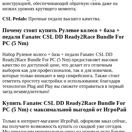
конструкцией, обеспечивающий обратную связь даже на
низких уровнях крутящего момента;
CSL Pedals:
Прочные педали высшего качества.
Почему стоит купить Рулевое колесо + база +
педали Fanatec CSL DD Ready2Race Bundle For
PC (5 Nm)
Набор Рулевое колесо + база + педали Fanatec CSL DD
Ready2Race Bundle For PC (5 Nm) предоставляет высокое
качество по доступной цене, что делает его отличным
выбором как для профессионалов, так и для новичков,
которые только вникают в мир симрейсинга. Также стоит
отметить простоту настройки и использования: благодаря
технологии Plug and Play вы сможете отправиться в первый
заезд незамедлительно!
Купить Fanatec CSL DD Ready2Race Bundle For
PC (5 Nm) с максимальной выгодой от ИгроРай
Только в интернет-магазине ИгроРай, оформляя заказ сейчас,
вы получаете возможность купить со скидкой уже сегодня.
Мы предлагаем минимальные цены на игровые рули Fanatec,