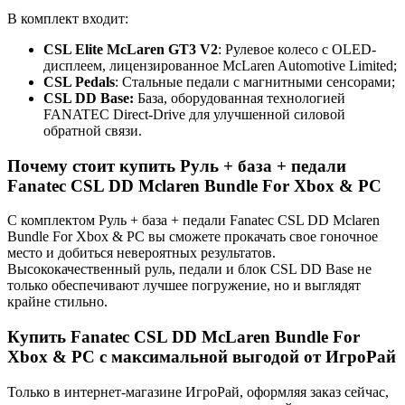
В комплект входит:
CSL Elite McLaren GT3 V2
: Рулевое колесо с OLED-
дисплеем, лицензированное McLaren Automotive Limited;
CSL Pedals
: Стальные педали с магнитными сенсорами;
CSL DD Base
:
База, оборудованная технологией
FANATEC Direct-Drive для улучшенной силовой
обратной связи.
Почему стоит купить Руль + база + педали
Fanatec CSL DD Mclaren Bundle For Xbox & PC
С комплектом Руль + база + педали Fanatec CSL DD Mclaren
Bundle For Xbox & PC вы сможете прокачать свое гоночное
место и добиться невероятных результатов.
Высококачественный руль, педали и блок CSL DD Base не
только обеспечивают лучшее погружение, но и выглядят
крайне стильно.
Купить Fanatec CSL DD McLaren Bundle For
Xbox & PC с максимальной выгодой от ИгроРай
Только в интернет-магазине ИгроРай, оформляя заказ сейчас,