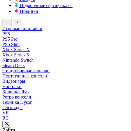
Подарочные сертификаты
Новинки
Игровые приставки
PS5
PS5 Pro
PS5 Slim
Xbox Series X
Xbox Series S
Nintendo Switch
Steam Deck
Стационарные консоли
Портативные консоли
Видеоигры
Настолки
Колонки JBL
Ретро консоли
Техника Dyson
Геймпады
VR
RC
Войти