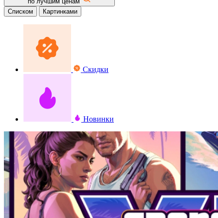
по лучшим ценам
Списком
Картинками
Скидки
Новинки