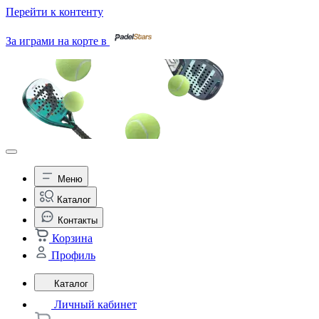
Перейти к контенту
За играми на корте в
Меню
Каталог
Контакты
Корзина
Профиль
Каталог
Личный кабинет