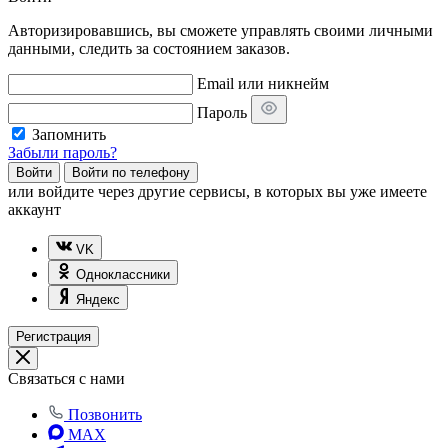
Авторизировавшись, вы сможете управлять своими личными
данными, следить за состоянием заказов.
Email или никнейм
Пароль
Запомнить
Забыли пароль?
Войти
Войти по телефону
или
войдите через другие сервисы, в которых вы уже имеете
аккаунт
VK
Одноклассники
Яндекс
Регистрация
Связаться с нами
Позвонить
MAX