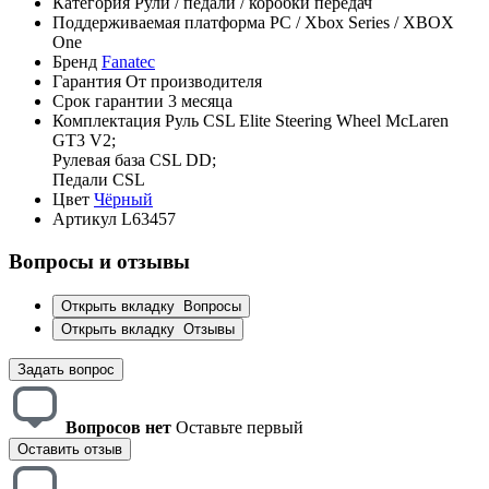
Категория
Рули / педали / коробки передач
Поддерживаемая платформа
PC / Xbox Series / XBOX
One
Бренд
Fanatec
Гарантия
От производителя
Срок гарантии
3 месяца
Комплектация
Руль CSL Elite Steering Wheel McLaren
GT3 V2;
Рулевая база CSL DD;
Педали CSL
Цвет
Чёрный
Артикул
L63457
Вопросы и отзывы
Открыть вкладку
Вопросы
Открыть вкладку
Отзывы
Задать вопрос
Вопросов нет
Оставьте первый
Оставить отзыв