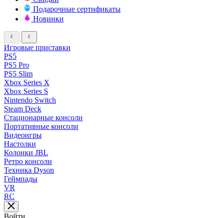
Подарочные сертификаты
Новинки
Игровые приставки
PS5
PS5 Pro
PS5 Slim
Xbox Series X
Xbox Series S
Nintendo Switch
Steam Deck
Стационарные консоли
Портативные консоли
Видеоигры
Настолки
Колонки JBL
Ретро консоли
Техника Dyson
Геймпады
VR
RC
Войти