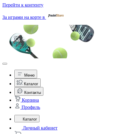
Перейти к контенту
За играми на корте в
Меню
Каталог
Контакты
Корзина
Профиль
Каталог
Личный кабинет