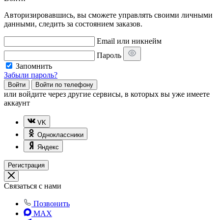
Авторизировавшись, вы сможете управлять своими личными
данными, следить за состоянием заказов.
Email или никнейм
Пароль
Запомнить
Забыли пароль?
Войти
Войти по телефону
или
войдите через другие сервисы, в которых вы уже имеете
аккаунт
VK
Одноклассники
Яндекс
Регистрация
Связаться с нами
Позвонить
MAX