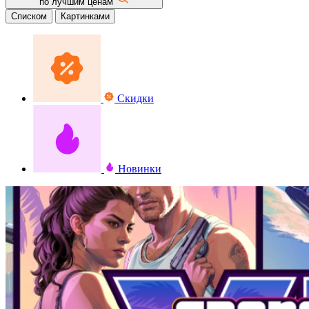
по лучшим ценам
Списком
Картинками
Скидки
Новинки