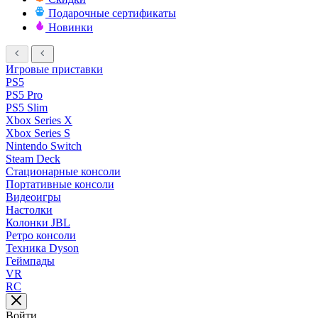
Подарочные сертификаты
Новинки
Игровые приставки
PS5
PS5 Pro
PS5 Slim
Xbox Series X
Xbox Series S
Nintendo Switch
Steam Deck
Стационарные консоли
Портативные консоли
Видеоигры
Настолки
Колонки JBL
Ретро консоли
Техника Dyson
Геймпады
VR
RC
Войти