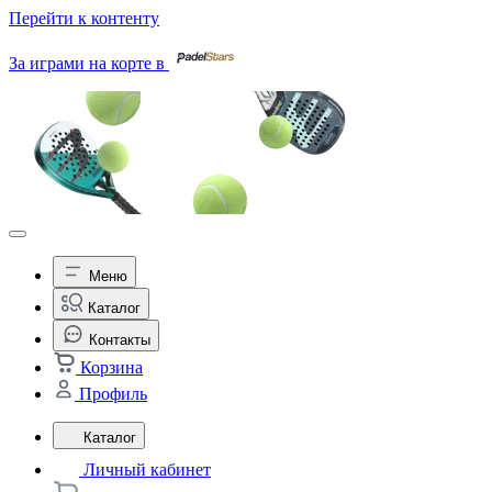
Перейти к контенту
За играми на корте в
Меню
Каталог
Контакты
Корзина
Профиль
Каталог
Личный кабинет