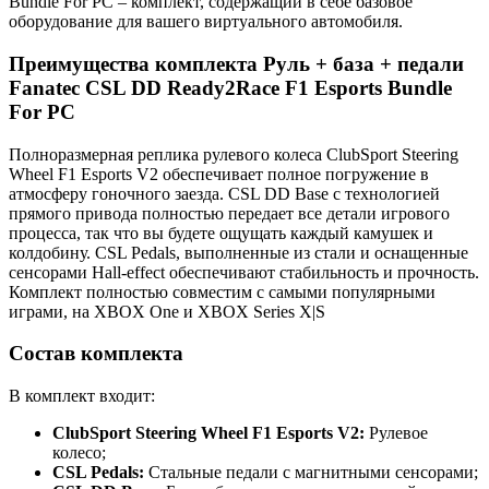
Bundle For PC – комплект, содержащий в себе базовое
оборудование для вашего виртуального автомобиля.
Преимущества комплекта Руль + база + педали
Fanatec CSL DD Ready2Race F1 Esports Bundle
For PC
Полноразмерная реплика рулевого колеса ClubSport Steering
Wheel F1 Esports V2 обеспечивает полное погружение в
атмосферу гоночного заезда. CSL DD Base с технологией
прямого привода полностью передает все детали игрового
процесса, так что вы будете ощущать каждый камушек и
колдобину. CSL Pedals, выполненные из стали и оснащенные
сенсорами Hall-effect обеспечивают стабильность и прочность.
Комплект полностью совместим с самыми популярными
играми, на XBOX One и XBOX Series X|S
Состав комплекта
В комплект входит:
ClubSport Steering Wheel F1 Esports V2:
Рулевое
колесо;
CSL Pedals:
Стальные педали с магнитными сенсорами;