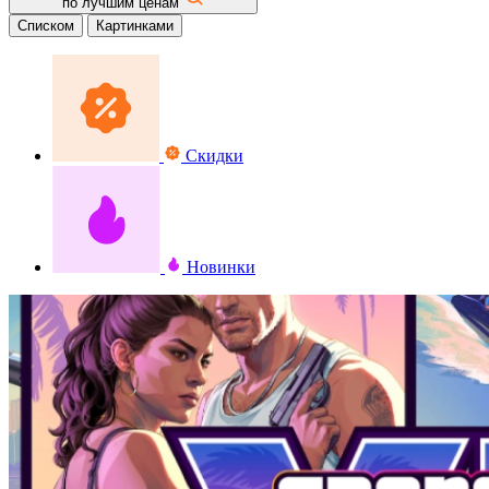
по лучшим ценам
Списком
Картинками
Скидки
Новинки