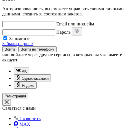
Авторизировавшись, вы сможете управлять своими личными
данными, следить за состоянием заказов.
Email или никнейм
Пароль
Запомнить
Забыли пароль?
Войти
Войти по телефону
или
войдите через другие сервисы, в которых вы уже имеете
аккаунт
VK
Одноклассники
Яндекс
Регистрация
Связаться с нами
Позвонить
MAX