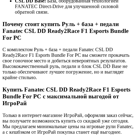
CSL DD Base
:
База, оборудованная технологией
FANATEC Direct-Drive для улучшенной силовой
обратной связи.
Почему стоит купить Руль + база + педали
Fanatec CSL DD Ready2Race F1 Esports Bundle
For PC
С комплектом Руль + база + педали Fanatec CSL DD
Ready2Race F1 Esports Bundle For PC вы сможете прокачать
свое гоночное место и добиться невероятных результатов.
Высококачественный руль, педали и блок CSL DD Base не
только обеспечивают лучшее погружение, но и выглядят
крайне стильно.
Купить Fanatec CSL DD Ready2Race F1 Esports
Bundle For PC с максимальной выгодой от
ИгроРай
Только в интернет-магазине ИгроРай, оформляя заказ сейчас,
вы получаете возможность купить со скидкой уже сегодня.
Мы предлагаем минимальные цены на игровые рули Fanatec,
а с кешбэком от ИгроРай покупка станет ещё выгоднее.