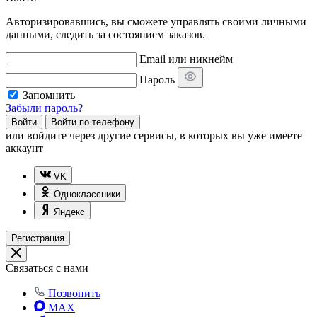
Авторизировавшись, вы сможете управлять своими личными
данными, следить за состоянием заказов.
Email или никнейм
Пароль
Запомнить
Забыли пароль?
Войти
Войти по телефону
или
войдите через другие сервисы, в которых вы уже имеете
аккаунт
VK
Одноклассники
Яндекс
Регистрация
Связаться с нами
Позвонить
MAX