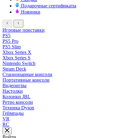
Подарочные сертификаты
Новинки
Игровые приставки
PS5
PS5 Pro
PS5 Slim
Xbox Series X
Xbox Series S
Nintendo Switch
Steam Deck
Стационарные консоли
Портативные консоли
Видеоигры
Настолки
Колонки JBL
Ретро консоли
Техника Dyson
Геймпады
VR
RC
Войти