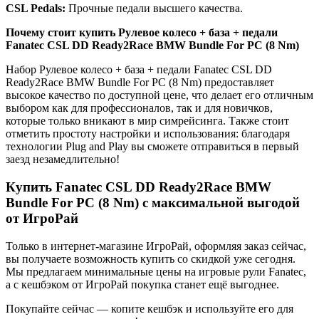
CSL Pedals:
Прочные педали высшего качества.
Почему стоит купить Рулевое колесо + база + педали
Fanatec CSL DD Ready2Race BMW Bundle For PC (8 Nm)
Набор Рулевое колесо + база + педали Fanatec CSL DD
Ready2Race BMW Bundle For PC (8 Nm) предоставляет
высокое качество по доступной цене, что делает его отличным
выбором как для профессионалов, так и для новичков,
которые только вникают в мир симрейсинга. Также стоит
отметить простоту настройки и использования: благодаря
технологии Plug and Play вы сможете отправиться в первый
заезд незамедлительно!
Купить Fanatec CSL DD Ready2Race BMW
Bundle For PC (8 Nm) с максимальной выгодой
от ИгроРай
Только в интернет-магазине ИгроРай, оформляя заказ сейчас,
вы получаете возможность купить со скидкой уже сегодня.
Мы предлагаем минимальные цены на игровые рули Fanatec,
а с кешбэком от ИгроРай покупка станет ещё выгоднее.
Покупайте сейчас — копите кешбэк и используйте его для