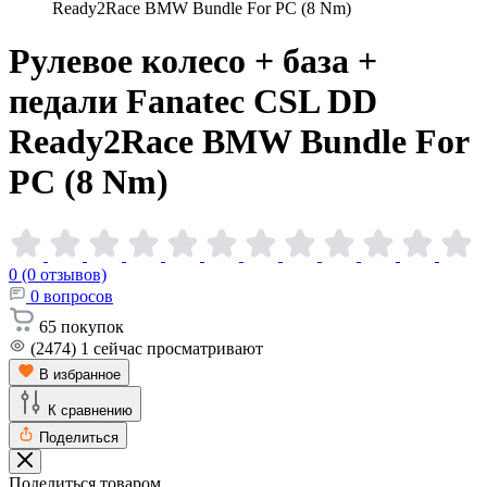
Ready2Race BMW Bundle For PC (8 Nm)
Рулевое колесо + база +
педали Fanatec CSL DD
Ready2Race BMW Bundle For
PC (8
Nm)
0 (0 отзывов)
0
вопросов
65
покупок
(2474)
1
сейчас просматривают
В избранное
К сравнению
Поделиться
Поделиться товаром