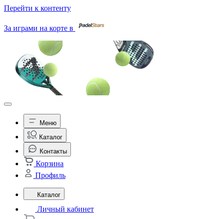
Перейти к контенту
За играми на корте в
Меню
Каталог
Контакты
Корзина
Профиль
Каталог
Личный кабинет