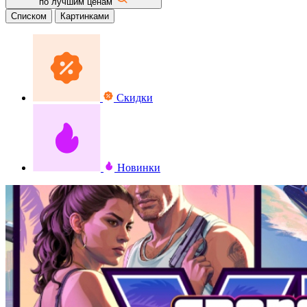
по лучшим ценам
Списком
Картинками
Скидки
Новинки